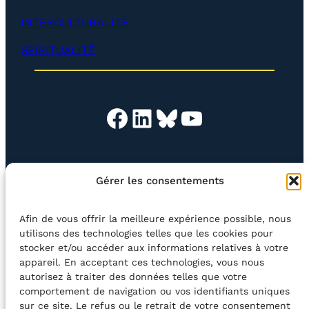
o
p
INTERCULTURALITÉ
p
e
SPIRITUALITÉ
r
)
Facebook
LinkedIn
Bluesky
YouTube
EN QUESTION
BOUTIQUE
NEWSLETTER
Gérer les consentements
CONTACT
Afin de vous offrir la meilleure expérience possible, nous
Rechercher
utilisons des technologies telles que les cookies pour
stocker et/ou accéder aux informations relatives à votre
appareil. En acceptant ces technologies, vous nous
©2026 Centre Avec asbl
BE33 5230​ 8091​ 4546
autorisez à traiter des données telles que votre
comportement de navigation ou vos identifiants uniques
sur ce site. Le refus ou le retrait de votre consentement
avec le soutien de la Fédération Wallonie-Bruxelles