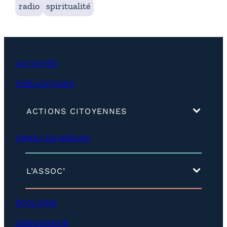
radio
spiritualité
ACTIVITÉS
PUBLICATIONS
(
ACTIONS CITOYENNES
d
é
DANS LES MÉDIAS
v
e
l
o
(
L’ASSOC’
p
d
p
é
e
v
ÉCOLOGIE
r
e
)
l
DÉMOCRATIE