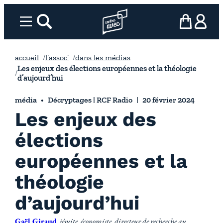
Aller
au
Menu
rechercher
Page d’accueil l’association
mon panier
ma com
contenu
accueil
l’assoc’
dans les médias
Les enjeux des élections européennes et la théologie
d’aujourd’hui
média
Décryptages | RCF Radio
20 février 2024
Les enjeux des
élections
européennes et la
théologie
d’aujourd’hui
Gaël Giraud
, jésuite, économiste, directeur de recherche au