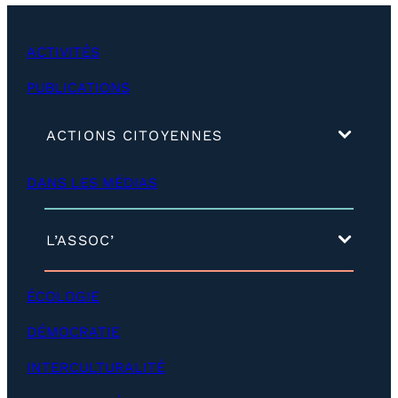
ACTIVITÉS
PUBLICATIONS
(
ACTIONS CITOYENNES
d
é
DANS LES MÉDIAS
v
e
l
o
(
L’ASSOC’
p
d
p
é
e
v
ÉCOLOGIE
r
e
)
l
DÉMOCRATIE
o
p
INTERCULTURALITÉ
p
e