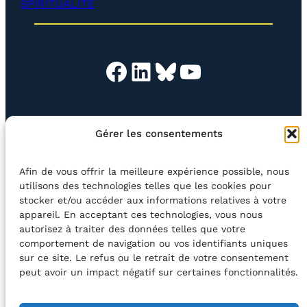
SPIRITUALITÉ
r
)
Facebook
LinkedIn
Bluesky
YouTube
EN QUESTION
BOUTIQUE
NEWSLETTER
Gérer les consentements
CONTACT
Afin de vous offrir la meilleure expérience possible, nous
Rechercher
utilisons des technologies telles que les cookies pour
stocker et/ou accéder aux informations relatives à votre
appareil. En acceptant ces technologies, vous nous
©2026 Centre Avec asbl
BE33 5230​ 8091​ 4546
autorisez à traiter des données telles que votre
comportement de navigation ou vos identifiants uniques
sur ce site. Le refus ou le retrait de votre consentement
avec le soutien de la Fédération Wallonie-Bruxelles
peut avoir un impact négatif sur certaines fonctionnalités.
DÉCLARATION D’ACCESSIBILITÉ