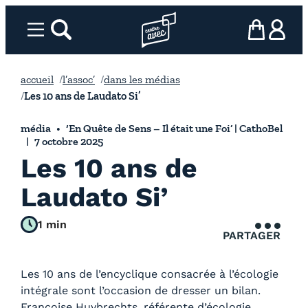
Aller
au
Menu
rechercher
Page d’accueil l’association
mon panier
ma com
contenu
accueil
l’assoc’
dans les médias
Les 10 ans de Laudato Si’
média
‘En Quête de Sens – Il était une Foi’ | CathoBel
7 octobre 2025
Les 10 ans de
Laudato Si’
1 min
PARTAGER
Les 10 ans de l’encyclique consacrée à l’écologie
intégrale sont l’occasion de dresser un bilan.
Françoise Huybrechts, référente d’écologie