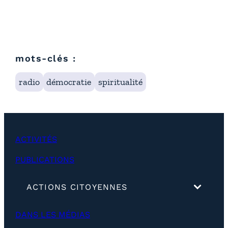
mots-clés :
radio
démocratie
spiritualité
ACTIVITÉS
PUBLICATIONS
(
ACTIONS CITOYENNES
d
é
DANS LES MÉDIAS
v
e