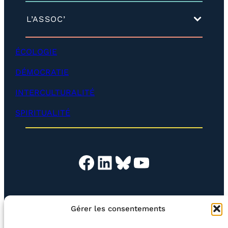
l
o
(
L’ASSOC’
p
d
p
é
e
v
ÉCOLOGIE
r
e
)
l
DÉMOCRATIE
o
p
INTERCULTURALITÉ
p
e
SPIRITUALITÉ
r
)
Facebook
LinkedIn
Bluesky
YouTube
EN QUESTION
BOUTIQUE
NEWSLETTER
Gérer les consentements