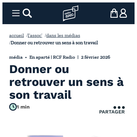
Aller
au
Menu
rechercher
Page d’accueil l’association
mon panier
ma com
contenu
accueil
l’assoc’
dans les médias
Donner ou retrouver un sens à son travail
média
En aparté | RCF Radio
2 février 2026
Donner ou
retrouver un sens à
son travail
1 min
PARTAGER