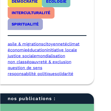
DÉMOCRATIE
ÉCOLOGIE
INTERCULTURALITÉ
SPIRITUALITÉ
asile & migrations
citoyenneté
climat
économie
éducation
initiative locale
justice sociale
mondialisation
non classé
pauvreté & exclusion
question de sens
responsabilité politique
solidarité
nos publications :