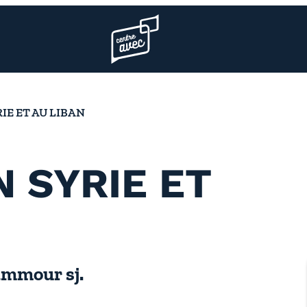
Page d’accueil l’association
IE ET AU LIBAN
 SYRIE ET
ammour sj.