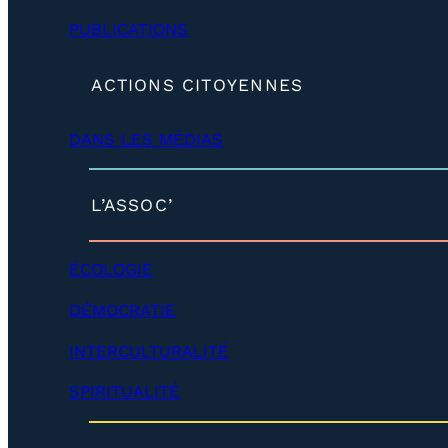
PUBLICATIONS
(
ACTIONS CITOYENNES
d
é
DANS LES MÉDIAS
v
e
l
o
(
L’ASSOC’
p
d
p
é
e
v
ÉCOLOGIE
r
e
)
l
DÉMOCRATIE
o
p
INTERCULTURALITÉ
p
e
SPIRITUALITÉ
r
)