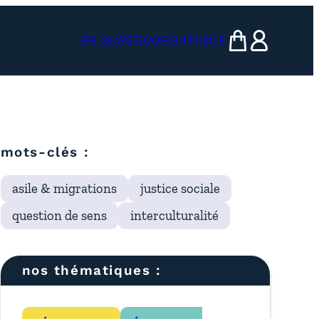
EN QUESTION
BOUTIQUE
mon panier
ma compte
mots-clés :
asile & migrations
justice sociale
question de sens
interculturalité
nos thématiques :