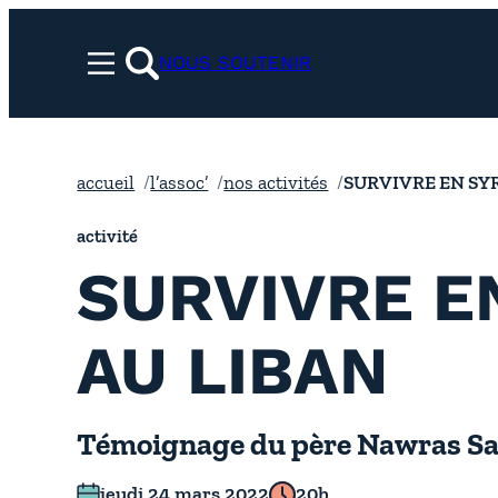
Aller
au
NOUS SOUTENIR
Menu
contenu
rechercher
accueil
l’assoc’
nos activités
SURVIVRE EN SYR
activité
SURVIVRE EN
AU LIBAN
Témoignage du père Nawras S
jeudi 24 mars 2022
20h