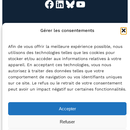
Facebook
LinkedIn
Bluesky
YouTube
EN QUESTION
BOUTIQUE
NEWSLETTER
Gérer les consentements
CONTACT
Afin de vous offrir la meilleure expérience possible, nous
Rechercher
utilisons des technologies telles que les cookies pour
stocker et/ou accéder aux informations relatives à votre
appareil. En acceptant ces technologies, vous nous
©2026 Centre Avec asbl
BE33 5230​ 8091​ 4546
autorisez à traiter des données telles que votre
comportement de navigation ou vos identifiants uniques
sur ce site. Le refus ou le retrait de votre consentement
avec le soutien de la Fédération Wallonie-Bruxelles
peut avoir un impact négatif sur certaines fonctionnalités.
DÉCLARATION D’ACCESSIBILITÉ
Accepter
POLITIQUE DE CONFIDENTIALITÉ
Refuser