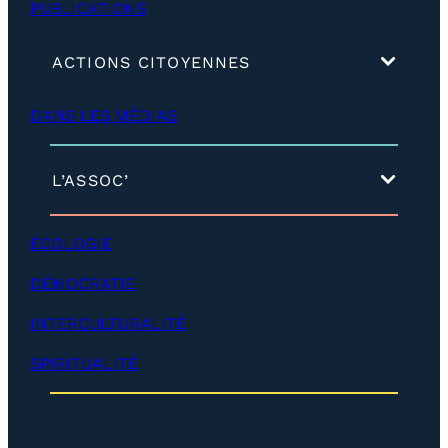
PUBLICATIONS
(
ACTIONS CITOYENNES
d
é
DANS LES MÉDIAS
v
e
l
o
(
L’ASSOC’
p
d
p
é
e
v
ÉCOLOGIE
r
e
)
l
DÉMOCRATIE
o
p
INTERCULTURALITÉ
p
e
SPIRITUALITÉ
r
)