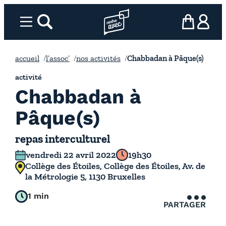
Aller
au
Menu
rechercher
Page d’accueil l’association
mon panier
ma com
contenu
accueil
l’assoc’
nos activités
Chabbadan à Pâque(s)
activité
Chabbadan à
Pâque(s)
repas interculturel
vendredi 22 avril 2022
19h30
Collège des Étoiles, Collège des Étoiles, Av. de
la Métrologie 5, 1130 Bruxelles
1 min
PARTAGER