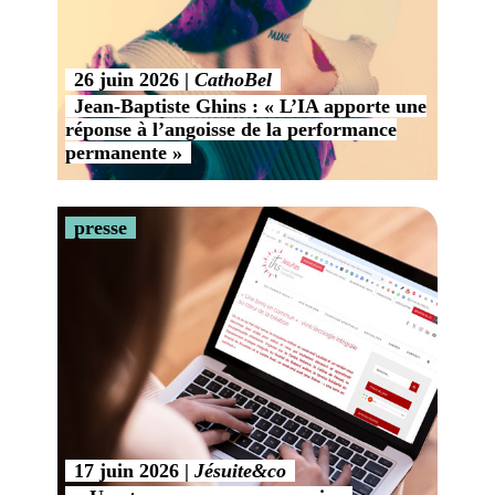
26 juin 2026
CathoBel
Jean-Baptiste Ghins : « L’IA apporte une
réponse à l’angoisse de la performance
permanente »
presse
17 juin 2026
Jésuite&co