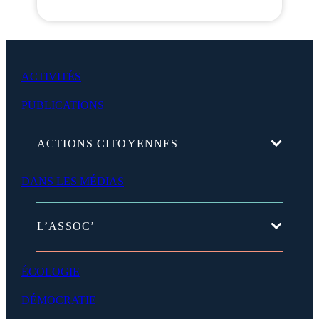
ACTIVITÉS
PUBLICATIONS
(
ACTIONS CITOYENNES
d
é
v
DANS LES MÉDIAS
e
l
o
(
L’ASSOC’
p
d
p
é
e
v
r
ÉCOLOGIE
e
)
l
DÉMOCRATIE
o
p