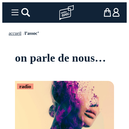
Aller
au
Menu
rechercher
Page d’accueil l’association
mon panier
ma comp
contenu
accueil
l’assoc’
on parle de nous…
radio