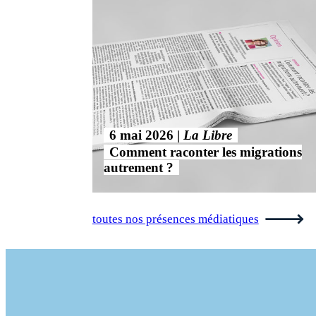
6 mai 2026
La Libre
Comment raconter les migrations
autrement ?
toutes nos présences médiatiques