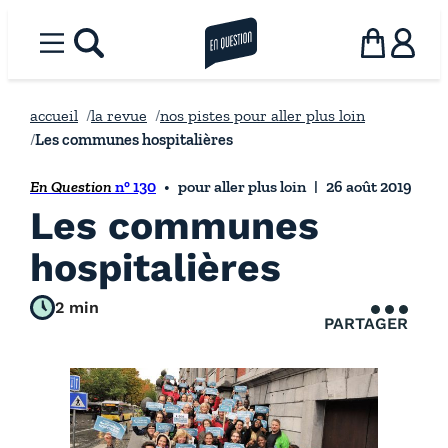
Aller
au
Menu
rechercher
la revue en question
Panier
Utilisat
contenu
accueil
la revue
nos pistes pour aller plus loin
Les communes hospitalières
En Question
n° 130
pour aller plus loin
26 août 2019
Les communes
hospitalières
2 min
PARTAGER