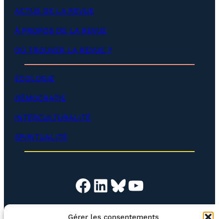
l
p
ACTUS DE LA REVUE
o
e
p
r
p
À PROPOS DE LA REVUE
)
e
r
OÙ TROUVER LA REVUE ?
)
ÉCOLOGIE
DÉMOCRATIE
INTERCULTURALITÉ
SPIRITUALITÉ
Facebook
LinkedIn
Bluesky
YouTube
Gérer les consentements