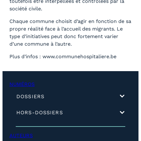
toutefois être interpellées et contrôlées par la
société civile.
Chaque commune choisit d’agir en fonction de sa
propre réalité face à l’accueil des migrants. Le
type d’initiatives peut donc fortement varier
d’une commune à l’autre.
Plus d’infos : www.communehospitaliere.be
NUMÉROS
(
DOSSIERS
d
é
(
HORS-DOSSIERS
v
d
e
é
l
v
o
AUTEURS
e
p