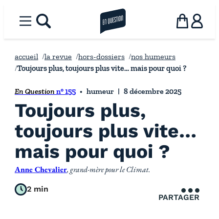
Aller
au
Menu
rechercher
la revue en question
Panier
Utilisat
contenu
accueil
la revue
hors-dossiers
nos humeurs
Toujours plus, toujours plus vite… mais pour quoi ?
En Question
n° 155
humeur
8 décembre 2025
Toujours plus,
toujours plus vite…
mais pour quoi ?
Anne Chevalier
, grand-mère pour le Climat.
2 min
PARTAGER