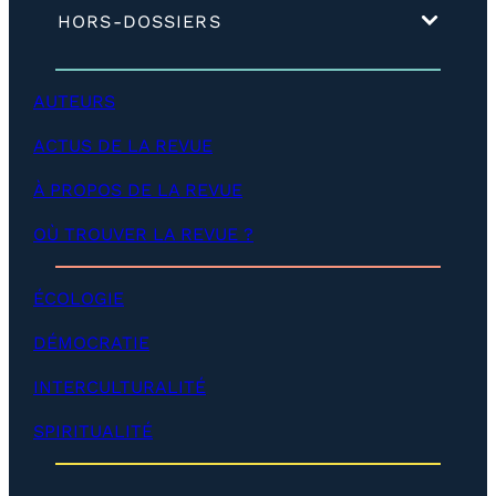
é
(
HORS-DOSSIERS
v
d
e
é
l
v
o
AUTEURS
e
p
l
p
ACTUS DE LA REVUE
o
e
p
r
p
À PROPOS DE LA REVUE
)
e
r
OÙ TROUVER LA REVUE ?
)
ÉCOLOGIE
DÉMOCRATIE
INTERCULTURALITÉ
SPIRITUALITÉ