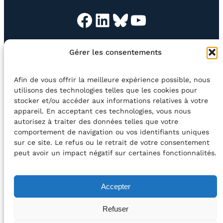
Facebook
LinkedIn
Bluesky
YouTube
Gérer les consentements
L’ASSOC’
BOUTIQUE
NEWSLETTER
CONTACT
Afin de vous offrir la meilleure expérience possible, nous
Rechercher
utilisons des technologies telles que les cookies pour
stocker et/ou accéder aux informations relatives à votre
appareil. En acceptant ces technologies, vous nous
©2026 Centre Avec asbl
BE33 5230​ 8091​ 4546
autorisez à traiter des données telles que votre
comportement de navigation ou vos identifiants uniques
sur ce site. Le refus ou le retrait de votre consentement
avec le soutien de la Fédération Wallonie-Bruxelles
peut avoir un impact négatif sur certaines fonctionnalités.
DÉCLARATION D’ACCESSIBILITÉ
Accepter
POLITIQUE DE CONFIDENTIALITÉ
Refuser