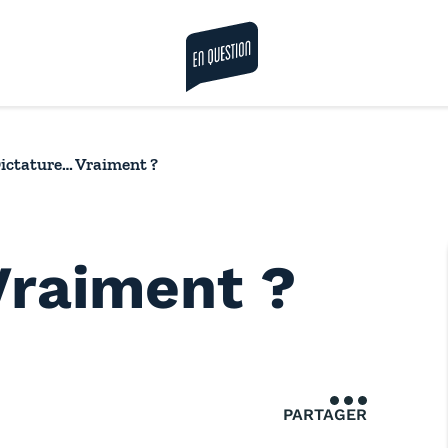
la revue en question
ictature… Vraiment ?
Vraiment ?
PARTAGER