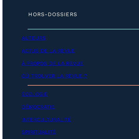
d
é
(
HORS-DOSSIERS
v
d
e
é
l
v
o
AUTEURS
e
p
l
p
ACTUS DE LA REVUE
o
e
p
r
À PROPOS DE LA REVUE
p
)
e
r
OÙ TROUVER LA REVUE ?
)
ÉCOLOGIE
DÉMOCRATIE
INTERCULTURALITÉ
SPIRITUALITÉ