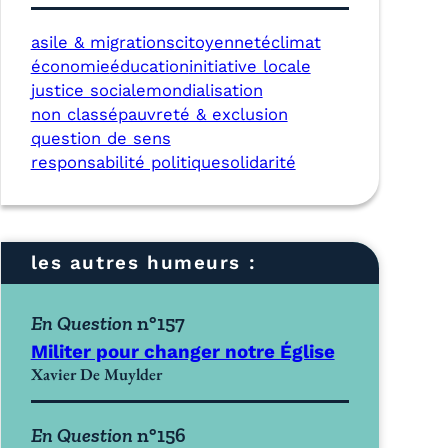
asile & migrations
citoyenneté
climat
économie
éducation
initiative locale
justice sociale
mondialisation
non classé
pauvreté & exclusion
question de sens
responsabilité politique
solidarité
les autres humeurs :
En Question
n°157
Militer pour changer notre Église
Xavier De Muylder
En Question
n°156