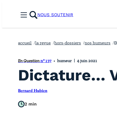
Aller
au
NOUS SOUTENIR
Menu
contenu
rechercher
accueil
la revue
hors-dossiers
nos humeurs
D
En Question
n° 137
humeur
4 juin 2021
Dictature… 
Bernard Hubien
2 min