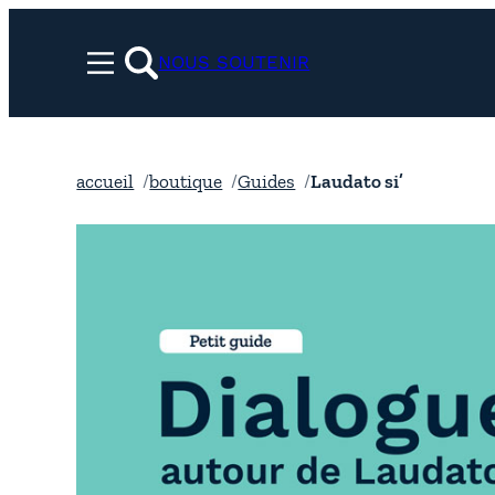
Aller
au
NOUS SOUTENIR
Menu
contenu
rechercher
accueil
boutique
Guides
Laudato si’