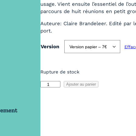
usage. Vient ensuite l’essentiel de l’ou
parcours de huit réunions en petit gro
Auteure: Claire Brandeleer. Edité par le
port.
Version
Effac
Rupture de stock
q
Ajouter au panier
u
a
n
t
i
t
é