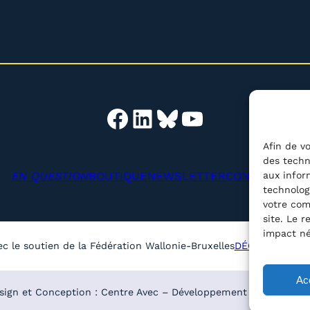
Facebook
LinkedIn
Bluesky
YouTube
Afin de vo
des techn
EN QUESTION
BOUTIQUE
NEWSLETTER
CONTACT
aux infor
Reche
technolog
votre com
site. Le 
impact né
ec le soutien de la Fédération Wallonie-Bruxelles
DÉCLARATION D
Ac
sign et Conception : Centre Avec – Développement :
Média Anim