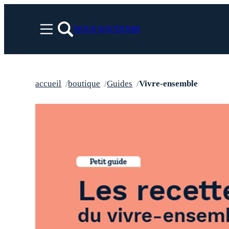
Aller
au
NOUS SOUTENIR
Menu
contenu
rechercher
accueil
boutique
Guides
Vivre-ensemble