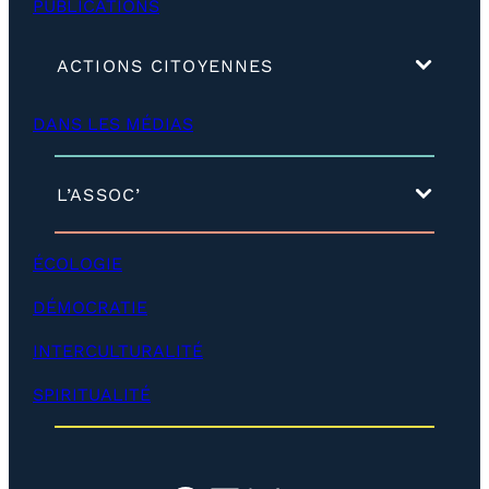
PUBLICATIONS
s
5
7
(
ACTIONS CITOYENNES
d
é
DANS LES MÉDIAS
v
e
l
o
(
L’ASSOC’
p
d
p
é
e
v
ÉCOLOGIE
r
e
)
l
DÉMOCRATIE
o
p
INTERCULTURALITÉ
p
e
SPIRITUALITÉ
r
)