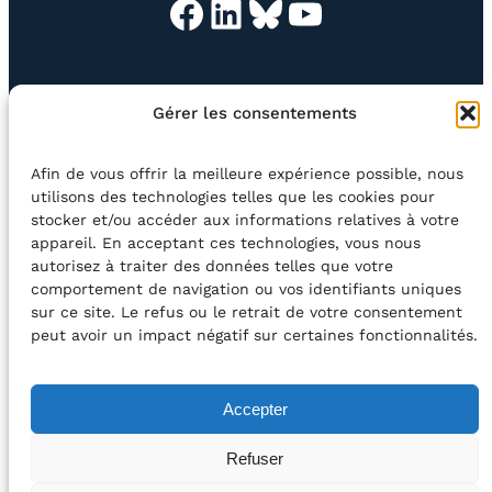
Facebook
LinkedIn
Bluesky
YouTube
EN QUESTION
BOUTIQUE
NEWSLETTER
Gérer les consentements
CONTACT
Afin de vous offrir la meilleure expérience possible, nous
Rechercher
utilisons des technologies telles que les cookies pour
stocker et/ou accéder aux informations relatives à votre
appareil. En acceptant ces technologies, vous nous
©2026 Centre Avec asbl
BE33 5230​ 8091​ 4546
autorisez à traiter des données telles que votre
comportement de navigation ou vos identifiants uniques
sur ce site. Le refus ou le retrait de votre consentement
avec le soutien de la Fédération Wallonie-Bruxelles
peut avoir un impact négatif sur certaines fonctionnalités.
DÉCLARATION D’ACCESSIBILITÉ
Accepter
POLITIQUE DE CONFIDENTIALITÉ
Refuser