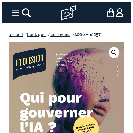
Aller
au
Menu
rechercher
Page d’accueil l’association
mon panier
ma com
contenu
accueil
boutique
les revues
2026 – n°157