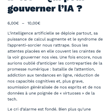
gouverner l’IA ?
P
6,00
€
–
10,00
€
l
L’intelligence artificielle se déploie partout, sa
a
puissance de calcul augmente et le syndrome de
g
l’apprenti-sorcier nous rattrape. Sous les
e
attentes placées en elle couvent les craintes de
d
la voir gouverner nos vies. Une fois encore, nous
e
aurions oublié d’anticiper les contreparties de la
p
promesse numérique : bataille de l’attention,
r
addiction aux tendances en ligne, réduction de
i
nos capacités cognitives et, plus grave,
x
soumission généralisée de nos esprits et de nos
données à une poignée de « virtuoses » de la
:
tech.
6
,
Le cri d’alarme est fondé. Bien plus qu’une