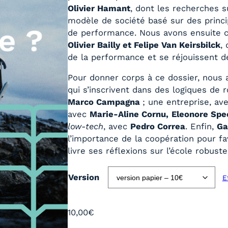
g
Olivier Hamant
, dont les recherches s
e
modèle de société basé sur des princi
d
de performance. Nous avons ensuite c
e
Olivier Bailly et Felipe Van Keirsbilck
,
p
de la performance et se réjouissent 
r
i
Pour donner corps à ce dossier, nous a
x
qui s’inscrivent dans des logiques de
Marco Campagna
; une entreprise, av
avec
Marie-Aline Cornu,
Eleonore Spe
:
low-tech
, avec
Pedro Correa
. Enfin,
Ga
6
l’importance de la coopération pour fa
,
livre ses réflexions sur l’école robuste
0
0
Version
E
€
à
1
10,00
€
0