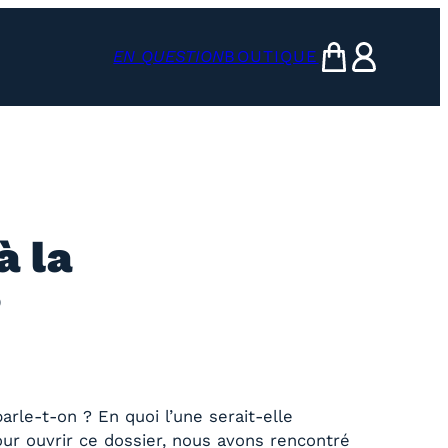
EN QUESTION
BOUTIQUE
mon panier
ma compte
à la
?
rle-t-on ? En quoi l’une serait-elle
our ouvrir ce dossier, nous avons rencontré