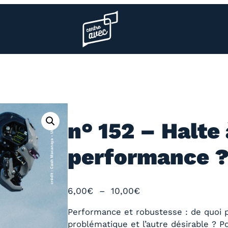
Page d’accueil l’association
n° 152 – Halte 
performance 
P
6,00
€
–
10,00
€
l
Performance et robustesse : de quoi pa
a
problématique et l’autre désirable ? P