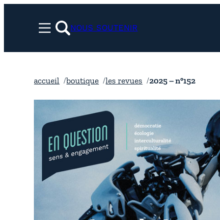
Aller
au
NOUS SOUTENIR
Menu
contenu
rechercher
accueil
boutique
les revues
2025 – n°152