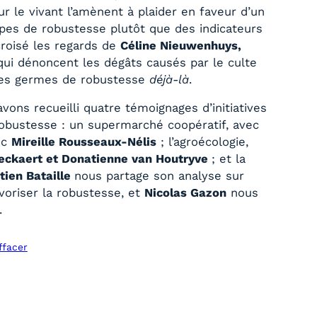
ur le vivant l’amènent à plaider en faveur d’un
pes de robustesse plutôt que des indicateurs
roisé les regards de
Céline Nieuwenhuys,
 qui dénoncent les dégâts causés par le culte
des germes de robustesse
déjà-là
.
vons recueilli quatre témoignages d’initiatives
 robustesse : un supermarché coopératif, avec
ec
Mireille Rousseaux-Nélis
; l’agroécologie,
eckaert et Donatienne van Houtryve
; et la
tien Bataille
nous partage son analyse sur
voriser la robustesse, et
Nicolas Gazon
nous
.
ffacer