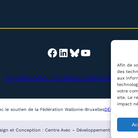
Facebook
LinkedIn
Bluesky
YouTube
Afin de vo
des techn
EN QUESTION
BOUTIQUE
NEWSLETTER
CONTACT
aux infor
Reche
technolog
votre com
site. Le 
impact né
ec le soutien de la Fédération Wallonie-Bruxelles
DÉCLARATION D
Ac
sign et Conception : Centre Avec – Développement :
Média Anim