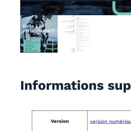
Informations su
A
Version
version numériq
t
V
t