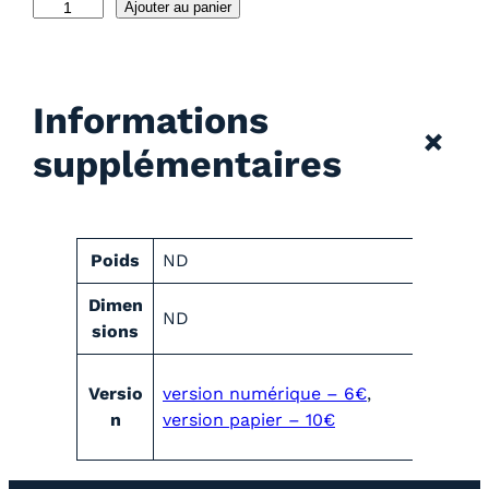
q
Ajouter au panier
u
a
n
Informations
t
+
i
supplémentaires
t
é
d
e
A
Poids
ND
2
t
0
V
Dimen
t
ND
2
a
sions
r
4
l
i
–
e
b
Versio
version numérique – 6€
,
n
u
u
n
version papier – 10€
°
r
t
1
s
5