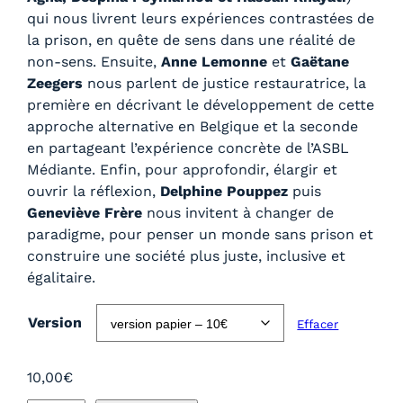
0
qui nous livrent leurs expériences contrastées de
0
la prison, en quête de sens dans une réalité de
€
non-sens. Ensuite,
Anne Lemonne
et
Gaëtane
à
Zeegers
nous parlent de justice restauratrice, la
1
première en décrivant le développement de cette
0
approche alternative en Belgique et la seconde
,
en partageant l’expérience concrète de l’ASBL
0
Médiante. Enfin, pour approfondir, élargir et
0
ouvrir la réflexion,
Delphine Pouppez
puis
€
Geneviève Frère
nous invitent à changer de
paradigme, pour penser un monde sans prison et
construire une société plus juste, inclusive et
égalitaire.
Version
Effacer
10,00
€