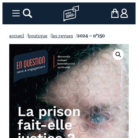
Aller
au
Menu
rechercher
Page d’accueil l’association
mon panier
ma com
contenu
accueil
boutique
les revues
2024 – n°150