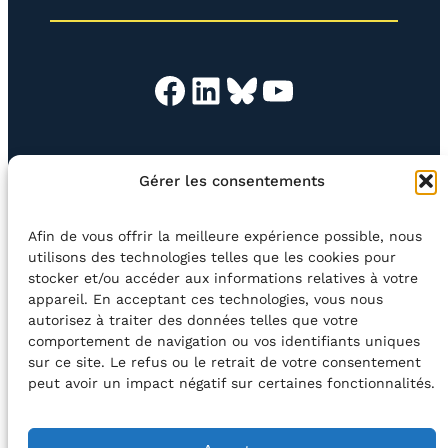
)
Facebook
LinkedIn
Bluesky
YouTube
EN QUESTION
BOUTIQUE
NEWSLETTER
Gérer les consentements
CONTACT
Afin de vous offrir la meilleure expérience possible, nous
Rechercher
utilisons des technologies telles que les cookies pour
stocker et/ou accéder aux informations relatives à votre
appareil. En acceptant ces technologies, vous nous
©2026 Centre Avec asbl
BE33 5230​ 8091​ 4546
autorisez à traiter des données telles que votre
comportement de navigation ou vos identifiants uniques
sur ce site. Le refus ou le retrait de votre consentement
avec le soutien de la Fédération Wallonie-Bruxelles
peut avoir un impact négatif sur certaines fonctionnalités.
DÉCLARATION D’ACCESSIBILITÉ