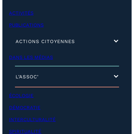
0
ACTIVITÉS
PUBLICATIONS
(
ACTIONS CITOYENNES
d
é
DANS LES MÉDIAS
v
e
l
o
(
L’ASSOC’
p
d
p
é
e
v
ÉCOLOGIE
r
e
)
l
DÉMOCRATIE
o
p
INTERCULTURALITÉ
p
e
SPIRITUALITÉ
r