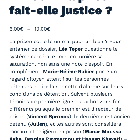
fait-elle justice ?
P
6,00
€
–
10,00
€
l
La prison est-elle un mal pour un bien ? Pour
a
entamer ce dossier,
Léa Teper
questionne le
g
système carcéral et met en lumière sa
e
saturation, non sans une note d’espoir. En
d
complément,
Marie-Hélène Rabier
porte un
e
regard citoyen attentif sur les personnes
p
détenues et tire la sonnette d’alarme sur leurs
r
conditions de détention. Suivent plusieurs
i
témoins de première ligne – aux horizons fort
x
différents puisque le premier est directeur de
prison (
Vincent Spronck
), le deuxième est ancien
:
détenu (
Julien
), et les autres sont conseillers
6
moraux et religieux en prison (
Manar Moussa
,
Agha, Despina Psymarnou et Hassan
Khayati
) –