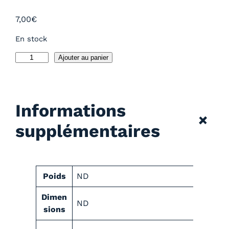
7,00
€
En stock
q
Ajouter au panier
u
a
n
Informations
t
+
i
supplémentaires
t
é
d
e
A
Poids
ND
2
t
0
V
Dimen
t
ND
2
a
sions
r
1
l
i