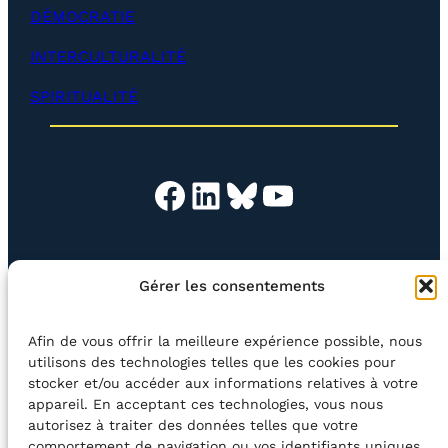
)
l
DÉMOCRATIE
o
p
INTERCULTURALITÉ
p
e
SPIRITUALITÉ
r
)
Facebook
LinkedIn
Bluesky
YouTube
EN QUESTION
BOUTIQUE
NEWSLETTER
Gérer les consentements
CONTACT
Afin de vous offrir la meilleure expérience possible, nous
Rechercher
utilisons des technologies telles que les cookies pour
stocker et/ou accéder aux informations relatives à votre
appareil. En acceptant ces technologies, vous nous
©2026 Centre Avec asbl
BE33 5230​ 8091​ 4546
autorisez à traiter des données telles que votre
comportement de navigation ou vos identifiants uniques