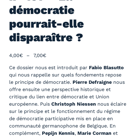
démocratie
pourrait-elle
disparaître ?
P
4,00
€
–
7,00
€
l
Ce dossier nous est introduit par
Fabio Blasutto
a
qui nous rappelle sur quels fondements repose
g
le principe de démocratie.
Pierre Defraigne
nous
e
offre ensuite une perspective historique et
d
critique du lien entre démocratie et Union
e
européenne. Puis
Christoph Niessen
nous éclaire
p
sur le principe et le fonctionnement du régime
r
de démocratie participative mis en place en
i
communauté germanophone de Belgique. En
x
complément,
Pepijn Kennis
,
Marie Corman
et