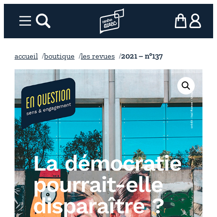
Aller
au
Menu
rechercher
Page d’accueil l’association
mon panier
ma com
contenu
accueil
boutique
les revues
2021 – n°137