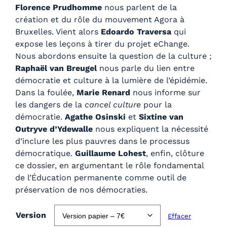
Florence Prudhomme
nous parlent de la
:
création et du rôle du mouvement Agora à
4
Bruxelles. Vient alors
Edoardo Traversa
qui
,
expose les leçons à tirer du projet eChange.
0
Nous abordons ensuite la question de la culture ;
0
Raphaël van Breugel
nous parle du lien entre
€
démocratie et culture à la lumière de l’épidémie.
à
Dans la foulée,
Marie Renard
nous informe sur
7
les dangers de la
cancel culture
pour la
,
démocratie.
Agathe Osinski
et
Sixtine van
0
Outryve d’Ydewalle
nous expliquent la nécessité
0
d’inclure les plus pauvres dans le processus
€
démocratique.
Guillaume Lohest
, enfin, clôture
ce dossier, en argumentant le rôle fondamental
de l’Éducation permanente comme outil de
préservation de nos démocraties.
Version
Effacer