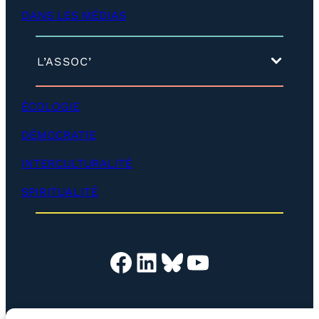
é
DANS LES MÉDIAS
v
e
l
o
(
L’ASSOC’
p
d
p
é
e
v
ÉCOLOGIE
r
e
)
l
DÉMOCRATIE
o
p
INTERCULTURALITÉ
p
e
SPIRITUALITÉ
r
)
Facebook
LinkedIn
Bluesky
YouTube