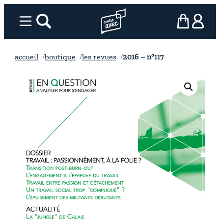
Aller
au
Menu
rechercher
Page d’accueil l’association
mon panier
ma com
contenu
accueil
boutique
les revues
2016 – n°117