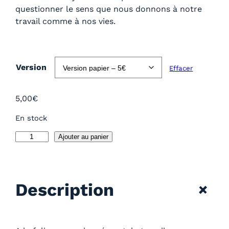
4
questionner le sens que nous donnons à notre
,
travail comme à nos vies.
0
0
€
à
Version
Effacer
5
,
5,00
€
0
0
En stock
€
q
Ajouter au panier
u
a
n
+
Description
t
i
t
é