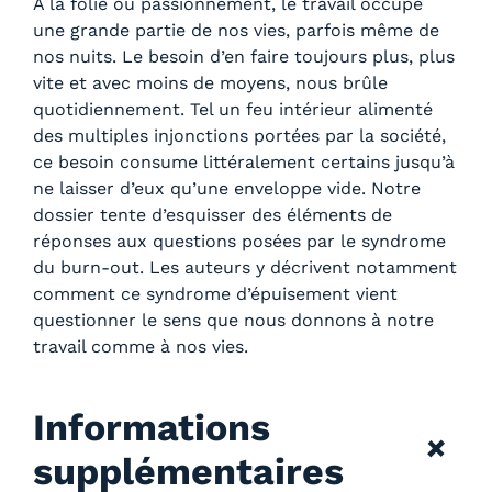
A la folie ou passionnément, le travail occupe
d
une grande partie de nos vies, parfois même de
e
nos nuits. Le besoin d’en faire toujours plus, plus
2
vite et avec moins de moyens, nous brûle
0
quotidiennement. Tel un feu intérieur alimenté
1
des multiples injonctions portées par la société,
6
ce besoin consume littéralement certains jusqu’à
–
ne laisser d’eux qu’une enveloppe vide. Notre
n
dossier tente d’esquisser des éléments de
°
réponses aux questions posées par le syndrome
1
du burn-out. Les auteurs y décrivent notamment
1
comment ce syndrome d’épuisement vient
7
questionner le sens que nous donnons à notre
travail comme à nos vies.
Informations
+
supplémentaires