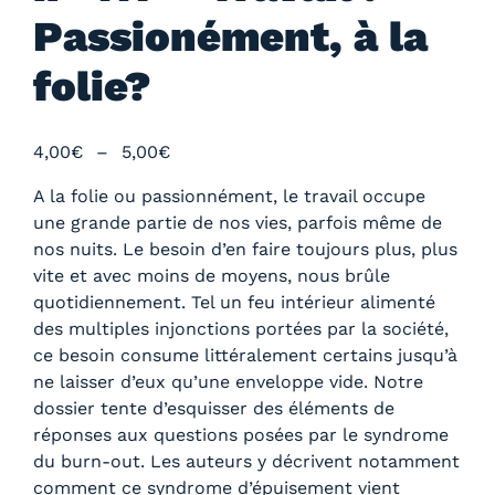
Passionément, à la
folie?
P
4,00
€
–
5,00
€
l
A la folie ou passionnément, le travail occupe
a
une grande partie de nos vies, parfois même de
g
nos nuits. Le besoin d’en faire toujours plus, plus
e
vite et avec moins de moyens, nous brûle
d
quotidiennement. Tel un feu intérieur alimenté
e
des multiples injonctions portées par la société,
p
ce besoin consume littéralement certains jusqu’à
r
ne laisser d’eux qu’une enveloppe vide. Notre
i
dossier tente d’esquisser des éléments de
x
réponses aux questions posées par le syndrome
du burn-out. Les auteurs y décrivent notamment
:
comment ce syndrome d’épuisement vient