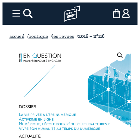
Aller
au
Menu
rechercher
Page d’accueil l’association
mon panier
ma com
contenu
accueil
boutique
les revues
2016 – n°116