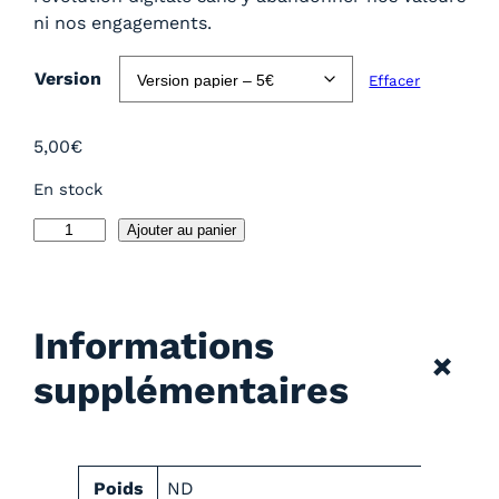
0
ni nos engagements.
0
€
Version
Effacer
à
5
,
5,00
€
0
En stock
0
€
q
Ajouter au panier
u
a
n
Informations
t
+
i
supplémentaires
t
é
d
e
A
Poids
ND
2