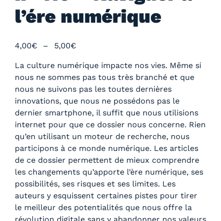
l’ére numérique
P
4,00
€
–
5,00
€
l
La culture numérique impacte nos vies. Même si
a
nous ne sommes pas tous très branché et que
g
nous ne suivons pas les toutes dernières
e
innovations, que nous ne possédons pas le
d
dernier smartphone, il suffit que nous utilisions
e
internet pour que ce dossier nous concerne. Rien
p
qu’en utilisant un moteur de recherche, nous
r
participons à ce monde numérique. Les articles
i
de ce dossier permettent de mieux comprendre
x
les changements qu’apporte l’ère numérique, ses
possibilités, ses risques et ses limites. Les
:
auteurs y esquissent certaines pistes pour tirer
4
le meilleur des potentialités que nous offre la
,
révolution digitale sans y abandonner nos valeurs