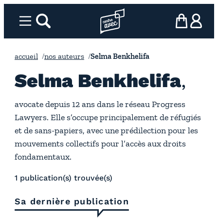
Aller
au
Menu
rechercher
Page d’accueil l’association
mon panier
ma com
contenu
accueil
nos auteurs
Selma Benkhelifa
Selma Benkhelifa
avocate depuis 12 ans dans le réseau Progress
Lawyers. Elle s’occupe principalement de réfugiés
et de sans-papiers, avec une prédilection pour les
mouvements collectifs pour l’accès aux droits
fondamentaux.
1 publication(s) trouvée(s)
Sa dernière publication