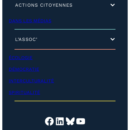
(
ACTIONS CITOYENNES
d
é
DANS LES MÉDIAS
v
e
l
o
(
L’ASSOC’
p
d
p
é
e
v
ÉCOLOGIE
r
e
)
l
DÉMOCRATIE
o
p
INTERCULTURALITÉ
p
e
SPIRITUALITÉ
r
)
Facebook
LinkedIn
Bluesky
YouTube