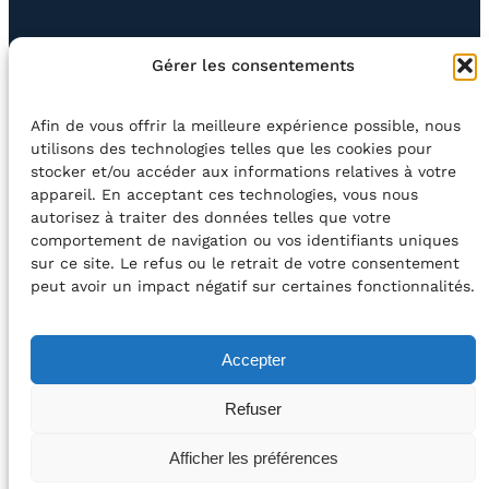
EN QUESTION
BOUTIQUE
NEWSLETTER
Gérer les consentements
CONTACT
Afin de vous offrir la meilleure expérience possible, nous
Rechercher
utilisons des technologies telles que les cookies pour
stocker et/ou accéder aux informations relatives à votre
appareil. En acceptant ces technologies, vous nous
©2026 Centre Avec asbl
BE33 5230​ 8091​ 4546
autorisez à traiter des données telles que votre
comportement de navigation ou vos identifiants uniques
sur ce site. Le refus ou le retrait de votre consentement
avec le soutien de la Fédération Wallonie-Bruxelles
peut avoir un impact négatif sur certaines fonctionnalités.
DÉCLARATION D’ACCESSIBILITÉ
Accepter
POLITIQUE DE CONFIDENTIALITÉ
Refuser
2026 – Design et Conception : Centre Avec –
Afficher les préférences
Développement :
Média Animation asbl