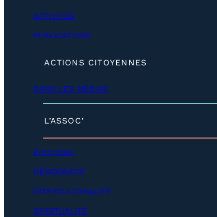
ACTIVITÉS
PUBLICATIONS
(
ACTIONS CITOYENNES
d
é
DANS LES MÉDIAS
v
e
l
o
(
L’ASSOC’
p
d
p
é
e
v
ÉCOLOGIE
r
e
)
l
DÉMOCRATIE
o
p
INTERCULTURALITÉ
p
e
SPIRITUALITÉ