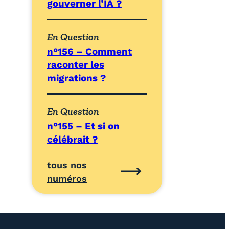
gouverner l’IA ?
En Question
n°156 – Comment
raconter les
migrations ?
En Question
n°155 – Et si on
célébrait ?
tous nos
numéros