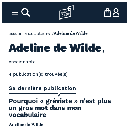
Aller
au
Menu
rechercher
Page d’accueil l’association
mon panier
ma com
contenu
accueil
nos auteurs
Adeline de Wilde
Adeline de Wilde
enseignante.
4 publication(s) trouvée(s)
Sa dernière publication
Pourquoi « gréviste » n’est plus
un gros mot dans mon
vocabulaire
Adeline de Wilde