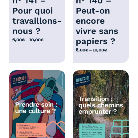
n° 141 –
n° 140 –
Pour quoi
Peut-on
travaillons-
encore
nous ?
vivre sans
papiers ?
P
6,00
€
–
10,00
€
l
P
6,00
€
–
10,00
€
a
l
g
a
e
g
d
e
e
d
p
e
r
p
i
r
x
i
x
:
6