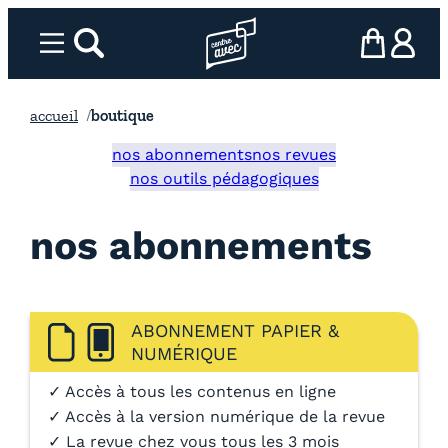
Aller
au
Menu
rechercher
Page d’accueil l’association
mon panier
ma com
contenu
accueil
boutique
nos abonnements
nos revues
nos outils pédagogiques
nos abonnements
ABONNEMENT PAPIER &
NUMÉRIQUE
✓ Accès à tous les contenus en ligne
✓ Accès à la version numérique de la revue
✓ La revue chez vous tous les 3 mois