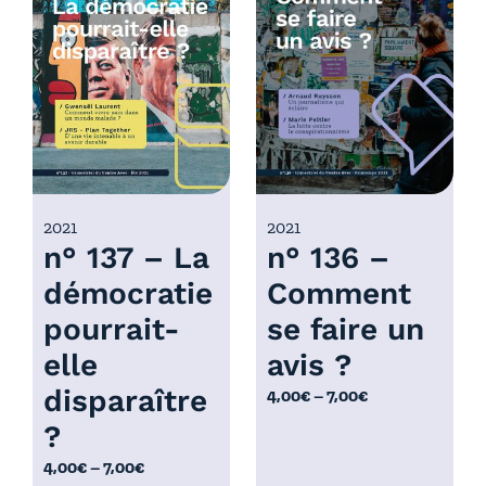
p
x
r
i
:
x
4
,
:
0
4
0
,
€
0
2021
2021
à
n° 137 – La
n° 136 –
0
7
€
,
démocratie
Comment
à
0
pourrait-
se faire un
7
0
,
elle
avis ?
€
0
disparaître
P
4,00
€
–
7,00
€
0
l
?
€
a
P
4,00
€
–
7,00
€
g