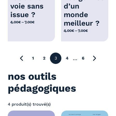
,
voie sans
d’un
€
0
issue ?
monde
0
meilleur ?
P
4,00
€
–
7,00
€
€
l
P
4,00
€
–
7,00
€
a
l
g
a
e
g
d
e
précédente
…
1
2
3
4
6
e
page suiv
d
p
e
r
nos outils
p
i
r
x
pédagogiques
i
x
:
4
4 produit(s) trouvé(s)
:
,
4
0