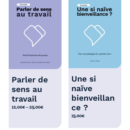
,
0
0
€
0
à
€
7
à
,
7
0
,
0
0
€
0
€
Une si
Parler de
naïve
sens au
bienveillan
travail
ce ?
P
12,00
€
–
25,00
€
l
15,00
€
a
g