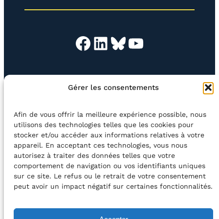
)
Facebook
LinkedIn
Bluesky
YouTube
EN QUESTION
BOUTIQUE
NEWSLETTER
Gérer les consentements
CONTACT
Afin de vous offrir la meilleure expérience possible, nous
Rechercher
utilisons des technologies telles que les cookies pour
stocker et/ou accéder aux informations relatives à votre
appareil. En acceptant ces technologies, vous nous
©2026 Centre Avec asbl
BE33 5230​ 8091​ 4546
autorisez à traiter des données telles que votre
comportement de navigation ou vos identifiants uniques
sur ce site. Le refus ou le retrait de votre consentement
avec le soutien de la Fédération Wallonie-Bruxelles
peut avoir un impact négatif sur certaines fonctionnalités.
DÉCLARATION D’ACCESSIBILITÉ