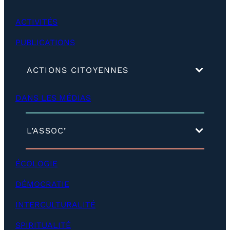
0
ACTIVITÉS
0
€
PUBLICATIONS
(
ACTIONS CITOYENNES
d
é
DANS LES MÉDIAS
v
e
l
o
(
L’ASSOC’
p
d
p
é
e
v
ÉCOLOGIE
r
e
)
l
DÉMOCRATIE
o
p
INTERCULTURALITÉ
p
e
SPIRITUALITÉ
r