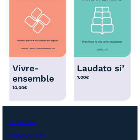
r
i
x
:
1
2
,
0
Vivre-
Laudato si’
0
ensemble
7,00
€
€
à
10,00
€
2
5
,
0
ACTIVITÉS
0
€
PUBLICATIONS