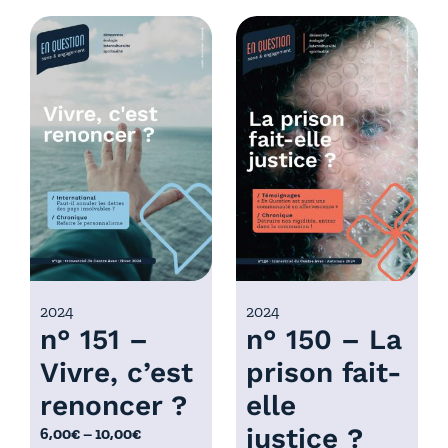
d
g
e
e
p
d
r
e
i
p
x
r
i
:
x
6
,
:
0
6
0
,
€
0
2024
2024
à
n° 151 –
n° 150 – La
0
1
€
0
Vivre, c’est
prison fait-
à
,
renoncer ?
elle
1
0
0
justice ?
P
6,00
€
–
10,00
€
0