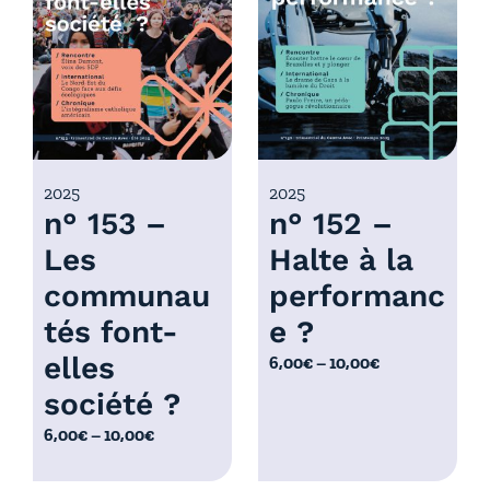
r
x
i
x
:
6
:
,
6
0
,
0
0
2025
2025
€
n° 153 –
n° 152 –
0
à
€
Les
Halte à la
1
à
0
communau
performanc
1
,
0
tés font-
e ?
0
,
elles
P
6,00
€
–
10,00
€
0
0
l
€
société ?
0
a
€
P
6,00
€
–
10,00
€
g
l
e
a