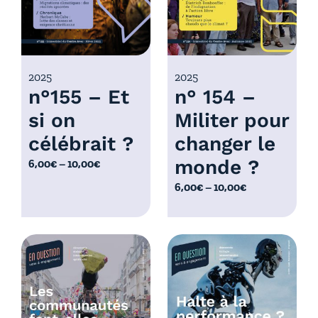
,
:
0
6
0
,
€
0
2025
2025
à
n°155 – Et
n° 154 –
0
1
€
0
si on
Militer pour
à
,
célébrait ?
changer le
1
0
0
monde ?
P
6,00
€
–
10,00
€
0
,
l
€
P
6,00
€
–
10,00
€
0
a
l
0
g
a
€
e
g
d
e
e
d
p
e
r
p
i