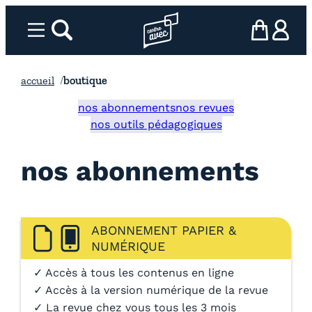
Aller
au
Menu
rechercher
Page d’accueil l’association
mon panier
ma com
contenu
accueil
boutique
nos abonnements
nos revues
nos outils pédagogiques
nos abonnements
ABONNEMENT PAPIER &
NUMÉRIQUE
✓ Accès à tous les contenus en ligne
✓ Accès à la version numérique de la revue
✓ La revue chez vous tous les 3 mois