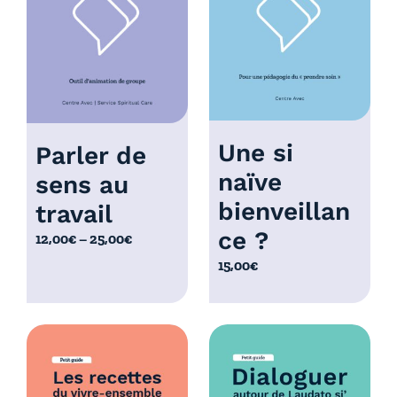
à
0
1
,
0
0
,
0
0
€
0
€
Une si
Parler de
naïve
sens au
bienveillan
travail
ce ?
P
12,00
€
–
25,00
€
l
15,00
€
a
g
e
d
e
p