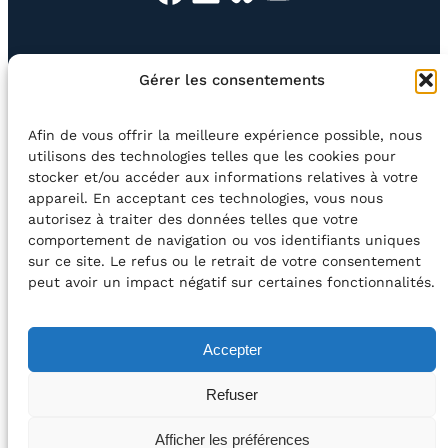
EN QUESTION
BOUTIQUE
NEWSLETTER
Gérer les consentements
CONTACT
Afin de vous offrir la meilleure expérience possible, nous
Rechercher
utilisons des technologies telles que les cookies pour
stocker et/ou accéder aux informations relatives à votre
appareil. En acceptant ces technologies, vous nous
©2026 Centre Avec asbl
BE33 5230​ 8091​ 4546
autorisez à traiter des données telles que votre
comportement de navigation ou vos identifiants uniques
sur ce site. Le refus ou le retrait de votre consentement
avec le soutien de la Fédération Wallonie-Bruxelles
peut avoir un impact négatif sur certaines fonctionnalités.
DÉCLARATION D’ACCESSIBILITÉ
Accepter
POLITIQUE DE CONFIDENTIALITÉ
Refuser
2026 – Design et Conception : Centre Avec –
Afficher les préférences