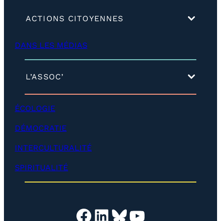
(
ACTIONS CITOYENNES
d
é
DANS LES MÉDIAS
v
e
l
o
(
L’ASSOC’
p
d
p
é
e
v
ÉCOLOGIE
r
e
)
l
DÉMOCRATIE
o
p
INTERCULTURALITÉ
p
e
SPIRITUALITÉ
r
)
Facebook
LinkedIn
Bluesky
YouTube