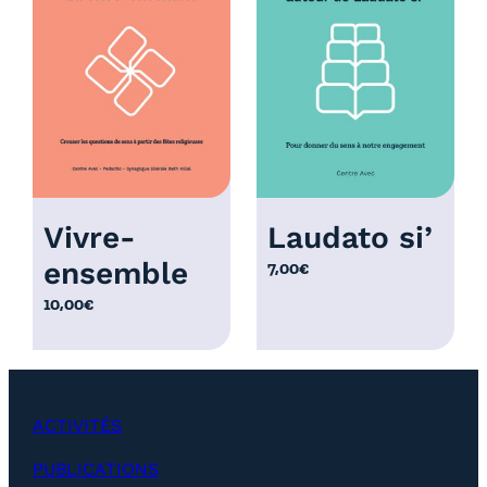
r
i
x
:
1
2
,
0
Vivre-
Laudato si’
0
ensemble
7,00
€
€
à
10,00
€
2
5
,
0
ACTIVITÉS
0
€
PUBLICATIONS