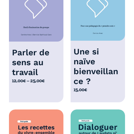
à
0
1
,
0
0
,
0
0
€
0
€
Une si
Parler de
naïve
sens au
bienveillan
travail
ce ?
P
12,00
€
–
25,00
€
l
15,00
€
a
g
e
d
e
p