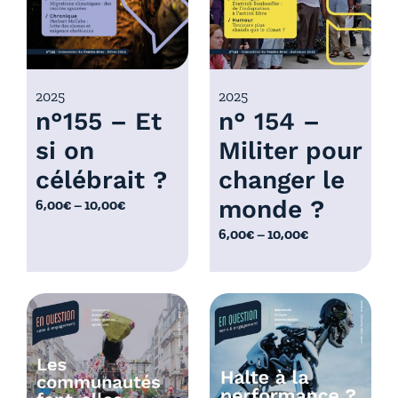
,
:
0
6
0
,
€
0
2025
2025
à
n°155 – Et
n° 154 –
0
1
€
0
si on
Militer pour
à
,
célébrait ?
changer le
1
0
0
monde ?
P
6,00
€
–
10,00
€
0
,
l
€
P
6,00
€
–
10,00
€
0
a
l
0
g
a
€
e
g
d
e
e
d
p
e
r
p
i