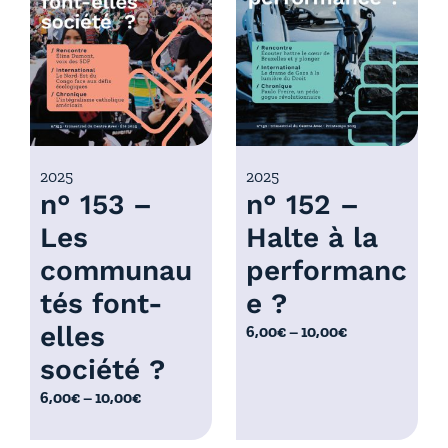
r
x
i
x
:
6
:
,
6
0
,
0
0
2025
2025
€
n° 153 –
n° 152 –
0
à
€
Les
Halte à la
1
à
0
communau
performanc
1
,
0
tés font-
e ?
0
,
elles
P
6,00
€
–
10,00
€
0
0
l
€
société ?
0
a
€
P
6,00
€
–
10,00
€
g
l
e
a