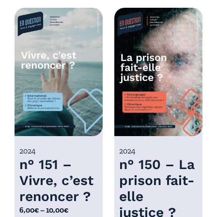
d
g
e
e
p
d
r
e
i
p
x
r
i
:
x
6
,
:
0
6
0
,
€
0
2024
2024
à
n° 151 –
n° 150 – La
0
1
€
0
Vivre, c’est
prison fait-
à
,
renoncer ?
elle
1
0
0
justice ?
P
6,00
€
–
10,00
€
0