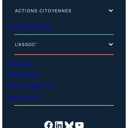
(
ACTIONS CITOYENNES
d
é
DANS LES MÉDIAS
v
e
l
o
(
L’ASSOC’
p
d
p
é
e
v
ÉCOLOGIE
r
e
)
l
DÉMOCRATIE
o
p
INTERCULTURALITÉ
p
e
SPIRITUALITÉ
r
)
Facebook
LinkedIn
Bluesky
YouTube