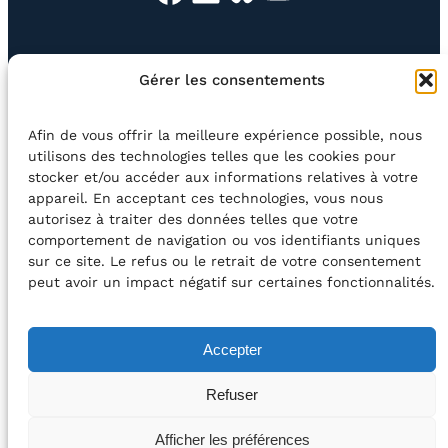
EN QUESTION
BOUTIQUE
NEWSLETTER
Gérer les consentements
CONTACT
Afin de vous offrir la meilleure expérience possible, nous
Rechercher
utilisons des technologies telles que les cookies pour
stocker et/ou accéder aux informations relatives à votre
appareil. En acceptant ces technologies, vous nous
©2026 Centre Avec asbl
BE33 5230​ 8091​ 4546
autorisez à traiter des données telles que votre
comportement de navigation ou vos identifiants uniques
sur ce site. Le refus ou le retrait de votre consentement
avec le soutien de la Fédération Wallonie-Bruxelles
peut avoir un impact négatif sur certaines fonctionnalités.
DÉCLARATION D’ACCESSIBILITÉ
Accepter
POLITIQUE DE CONFIDENTIALITÉ
Refuser
2026 – Design et Conception : Centre Avec –
Afficher les préférences