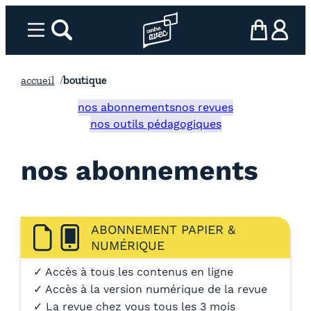
Aller
au
Menu
rechercher
Page d’accueil l’association
mon panier
ma com
contenu
accueil
boutique
nos abonnements
nos revues
nos outils pédagogiques
nos abonnements
ABONNEMENT PAPIER &
NUMÉRIQUE
✓ Accès à tous les contenus en ligne
✓ Accès à la version numérique de la revue
✓ La revue chez vous tous les 3 mois