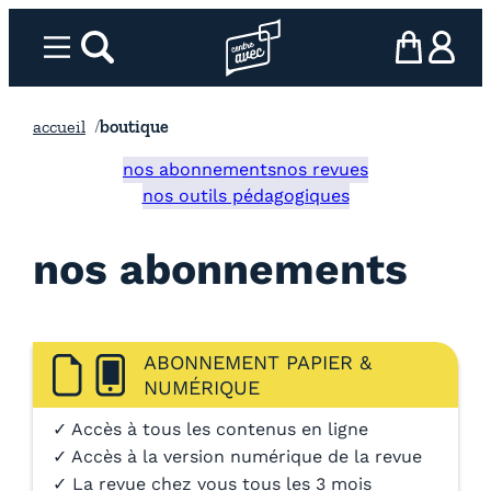
Aller
au
Menu
rechercher
Page d’accueil l’association
mon panier
ma com
contenu
accueil
boutique
nos abonnements
nos revues
nos outils pédagogiques
nos abonnements
ABONNEMENT PAPIER &
NUMÉRIQUE
✓ Accès à tous les contenus en ligne
✓ Accès à la version numérique de la revue
✓ La revue chez vous tous les 3 mois