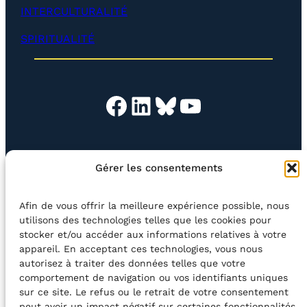
p
INTERCULTURALITÉ
p
e
SPIRITUALITÉ
r
)
Facebook
LinkedIn
Bluesky
YouTube
EN QUESTION
BOUTIQUE
NEWSLETTER
Gérer les consentements
CONTACT
Afin de vous offrir la meilleure expérience possible, nous
Rechercher
utilisons des technologies telles que les cookies pour
stocker et/ou accéder aux informations relatives à votre
appareil. En acceptant ces technologies, vous nous
©2026 Centre Avec asbl
BE33 5230​ 8091​ 4546
autorisez à traiter des données telles que votre
comportement de navigation ou vos identifiants uniques
sur ce site. Le refus ou le retrait de votre consentement
avec le soutien de la Fédération Wallonie-Bruxelles
peut avoir un impact négatif sur certaines fonctionnalités.