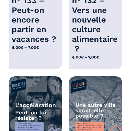
n° 133 –
n° 132 –
Peut-on
Vers une
encore
nouvelle
partir en
culture
vacances ?
alimentaire
?
P
4,00
€
–
7,00
€
l
P
4,00
€
–
7,00
€
a
l
g
a
e
g
d
e
e
d
p
e
r
p
i
r
x
i
x