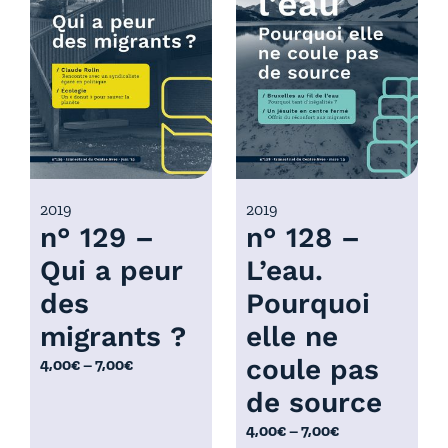
p
p
r
r
i
i
x
x
:
:
4
4
,
,
0
0
2019
2019
n° 129 –
n° 128 –
0
0
€
€
Qui a peur
L’eau.
à
à
des
Pourquoi
7
7
,
,
migrants ?
elle ne
0
0
coule pas
P
4,00
€
–
7,00
€
0
0
l
de source
€
€
a
P
4,00
€
–
7,00
€
g