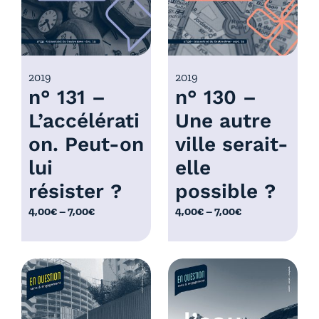
:
4
:
,
4
0
,
0
0
2019
2019
€
n° 131 –
n° 130 –
0
à
€
L’accélérati
Une autre
7
à
,
on. Peut-on
ville serait-
7
0
,
lui
elle
0
0
résister ?
possible ?
€
0
P
P
4,00
€
–
7,00
€
4,00
€
–
7,00
€
€
l
l
a
a
g
g
e
e
d
d
e
e