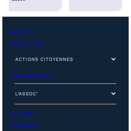
2
5
,
0
ACTIVITÉS
0
€
PUBLICATIONS
(
ACTIONS CITOYENNES
d
é
DANS LES MÉDIAS
v
e
l
o
(
L’ASSOC’
p
d
p
é
e
v
ÉCOLOGIE
r
e
)
l
DÉMOCRATIE
o