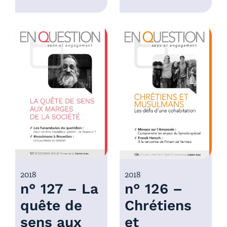
l
e
a
d
g
e
e
p
d
r
e
i
p
x
r
i
:
x
4
,
:
0
4
0
,
€
0
2018
2018
à
n° 127 – La
n° 126 –
0
7
€
,
quête de
Chrétiens
à
0
sens aux
et
7
0