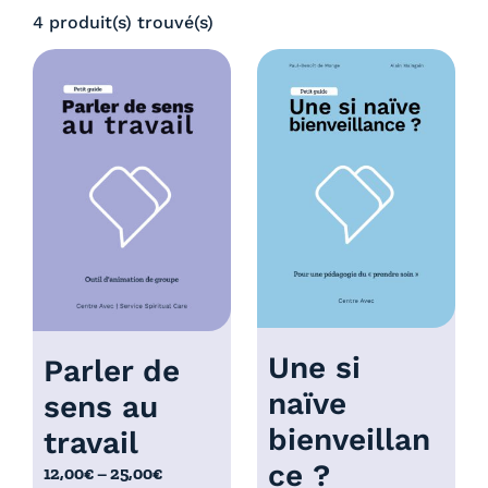
0
4 produit(s) trouvé(s)
:
€
4
à
,
5
0
,
0
0
€
0
à
€
5
,
0
0
€
Une si
Parler de
naïve
sens au
bienveillan
travail
ce ?
P
12,00
€
–
25,00
€