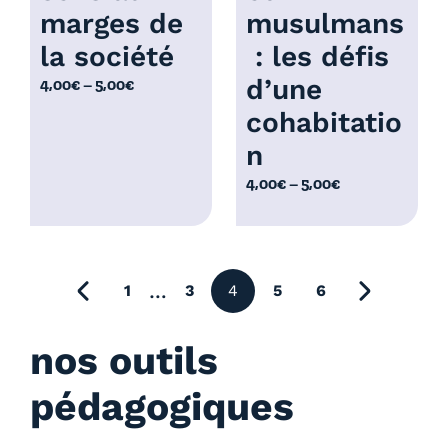
,
marges de
musulmans
€
0
la société
: les défis
0
d’une
P
4,00
€
–
5,00
€
€
l
cohabitatio
a
n
g
e
P
4,00
€
–
5,00
€
d
l
e
a
p
g
r
e
précédente
…
1
3
4
5
6
i
page suiv
d
x
e
nos outils
p
:
r
pédagogiques
4
i
,
x
0