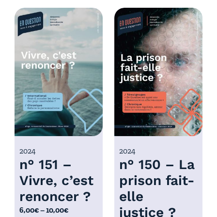
d
g
e
e
p
d
r
e
i
p
x
r
i
:
x
6
,
:
0
6
0
,
€
0
2024
2024
à
n° 151 –
n° 150 – La
0
1
€
0
Vivre, c’est
prison fait-
à
,
renoncer ?
elle
1
0
0
justice ?
P
6,00
€
–
10,00
€
0