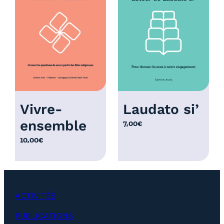
r
i
x
:
1
2
,
0
Vivre-
Laudato si’
0
ensemble
7,00
€
€
à
10,00
€
2
5
,
0
ACTIVITÉS
0
€
PUBLICATIONS