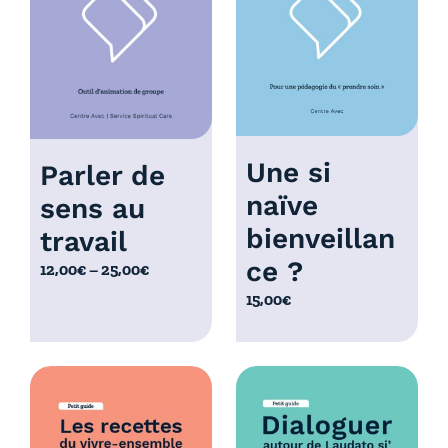
à
0
1
,
0
0
,
0
0
€
0
€
Une si
Parler de
naïve
sens au
bienveillan
travail
ce ?
P
12,00
€
–
25,00
€
l
15,00
€
a
g
e
d
e
p