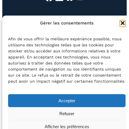
EN QUESTION
BOUTIQUE
NEWSLETTER
Gérer les consentements
CONTACT
Afin de vous offrir la meilleure expérience possible, nous
Rechercher
utilisons des technologies telles que les cookies pour
stocker et/ou accéder aux informations relatives à votre
appareil. En acceptant ces technologies, vous nous
©2026 Centre Avec asbl
BE33 5230​ 8091​ 4546
autorisez à traiter des données telles que votre
comportement de navigation ou vos identifiants uniques
sur ce site. Le refus ou le retrait de votre consentement
avec le soutien de la Fédération Wallonie-Bruxelles
peut avoir un impact négatif sur certaines fonctionnalités.
DÉCLARATION D’ACCESSIBILITÉ
Accepter
POLITIQUE DE CONFIDENTIALITÉ
Refuser
2026 – Design et Conception : Centre Avec –
Afficher les préférences