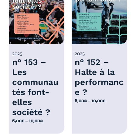
r
x
i
x
:
6
:
,
6
0
,
0
0
2025
2025
€
n° 153 –
n° 152 –
0
à
€
Les
Halte à la
1
à
0
communau
performanc
1
,
0
tés font-
e ?
0
,
elles
P
6,00
€
–
10,00
€
0
0
l
€
société ?
0
a
€
P
6,00
€
–
10,00
€
g
l
e
a