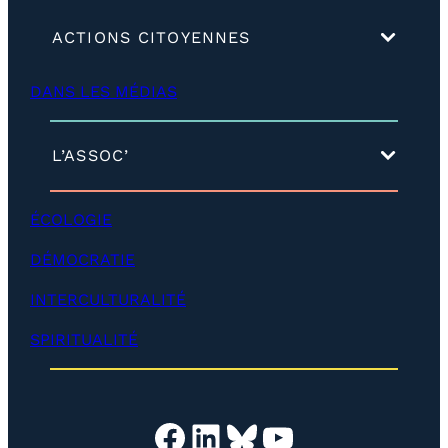
(
ACTIONS CITOYENNES
d
é
DANS LES MÉDIAS
v
e
l
o
(
L’ASSOC’
p
d
p
é
e
v
ÉCOLOGIE
r
e
)
l
DÉMOCRATIE
o
p
INTERCULTURALITÉ
p
e
SPIRITUALITÉ
r
)
Facebook
LinkedIn
Bluesky
YouTube