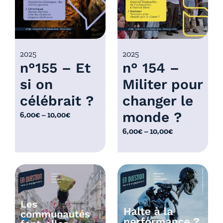
,
:
0
6
0
,
€
0
2025
2025
à
n°155 – Et
n° 154 –
0
1
€
0
si on
Militer pour
à
,
célébrait ?
changer le
1
0
0
monde ?
P
6,00
€
–
10,00
€
0
,
l
€
P
6,00
€
–
10,00
€
0
a
l
0
g
a
€
e
g
d
e
e
d
p
e
r
p
i