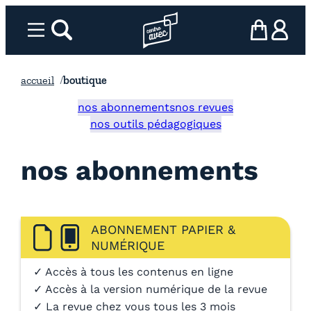
Aller
au
Menu
rechercher
Page d’accueil l’association
mon panier
ma com
contenu
accueil
boutique
nos abonnements
nos revues
nos outils pédagogiques
nos abonnements
ABONNEMENT PAPIER &
NUMÉRIQUE
✓ Accès à tous les contenus en ligne
✓ Accès à la version numérique de la revue
✓ La revue chez vous tous les 3 mois