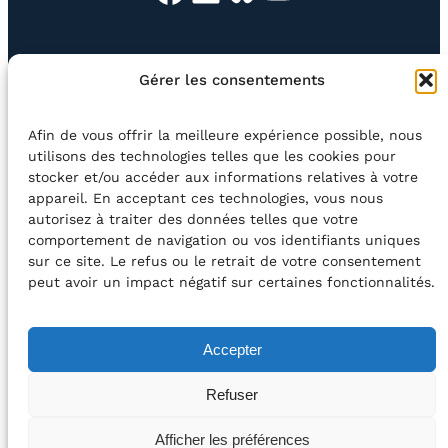
EN QUESTION
BOUTIQUE
NEWSLETTER
Gérer les consentements
CONTACT
Afin de vous offrir la meilleure expérience possible, nous
Rechercher
utilisons des technologies telles que les cookies pour
stocker et/ou accéder aux informations relatives à votre
appareil. En acceptant ces technologies, vous nous
©2026 Centre Avec asbl
BE33 5230​ 8091​ 4546
autorisez à traiter des données telles que votre
comportement de navigation ou vos identifiants uniques
sur ce site. Le refus ou le retrait de votre consentement
avec le soutien de la Fédération Wallonie-Bruxelles
peut avoir un impact négatif sur certaines fonctionnalités.
DÉCLARATION D’ACCESSIBILITÉ
Accepter
POLITIQUE DE CONFIDENTIALITÉ
Refuser
2026 – Design et Conception : Centre Avec –
Afficher les préférences