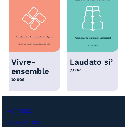
r
i
x
:
1
2
,
0
Vivre-
Laudato si’
0
ensemble
7,00
€
€
à
10,00
€
2
5
,
0
ACTIVITÉS
0
€
PUBLICATIONS