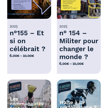
,
:
0
6
0
,
€
0
2025
2025
à
n°155 – Et
n° 154 –
0
1
€
0
si on
Militer pour
à
,
célébrait ?
changer le
1
0
0
monde ?
P
6,00
€
–
10,00
€
0
,
l
€
P
6,00
€
–
10,00
€
0
a
l
0
g
a
€
e
g
d
e
e
d
p
e
r
p
i