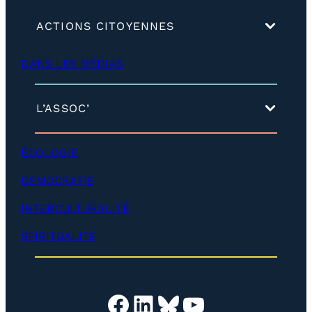
(
ACTIONS CITOYENNES
d
é
DANS LES MÉDIAS
v
e
l
o
(
L’ASSOC’
p
d
p
é
e
v
ÉCOLOGIE
r
e
)
l
DÉMOCRATIE
o
p
INTERCULTURALITÉ
p
e
SPIRITUALITÉ
r
)
Facebook
LinkedIn
Bluesky
YouTube