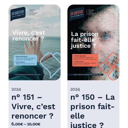
d
g
e
e
p
d
r
e
i
p
x
r
i
:
x
6
,
:
0
6
0
,
€
0
2024
2024
à
n° 151 –
n° 150 – La
0
1
€
0
Vivre, c’est
prison fait-
à
,
renoncer ?
elle
1
0
0
justice ?
P
6,00
€
–
10,00
€
0