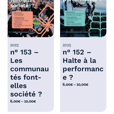
r
x
i
x
:
6
:
,
6
0
,
0
0
2025
2025
€
n° 153 –
n° 152 –
0
à
€
Les
Halte à la
1
à
0
communau
performanc
1
,
0
tés font-
e ?
0
,
elles
P
6,00
€
–
10,00
€
0
0
l
€
société ?
0
a
€
P
6,00
€
–
10,00
€
g
l
e
a