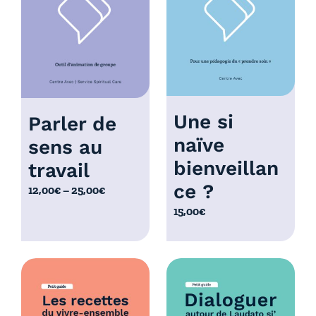
à
0
1
,
0
0
,
0
0
€
0
€
Une si
Parler de
naïve
sens au
bienveillan
travail
ce ?
P
12,00
€
–
25,00
€
l
15,00
€
a
g
e
d
e
p