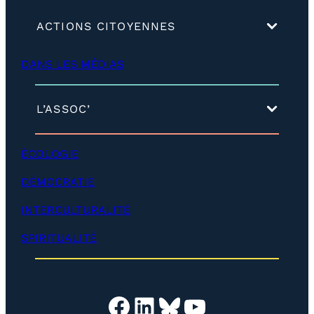
(
ACTIONS CITOYENNES
d
é
DANS LES MÉDIAS
v
e
l
o
(
L’ASSOC’
p
d
p
é
e
v
ÉCOLOGIE
r
e
)
l
DÉMOCRATIE
o
p
INTERCULTURALITÉ
p
e
SPIRITUALITÉ
r
)
Facebook
LinkedIn
Bluesky
YouTube