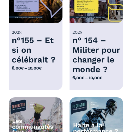
,
:
0
6
0
,
€
0
2025
2025
à
n°155 – Et
n° 154 –
0
1
€
0
si on
Militer pour
à
,
célébrait ?
changer le
1
0
0
monde ?
P
6,00
€
–
10,00
€
0
,
l
€
P
6,00
€
–
10,00
€
0
a
l
0
g
a
€
e
g
d
e
e
d
p
e
r
p
i