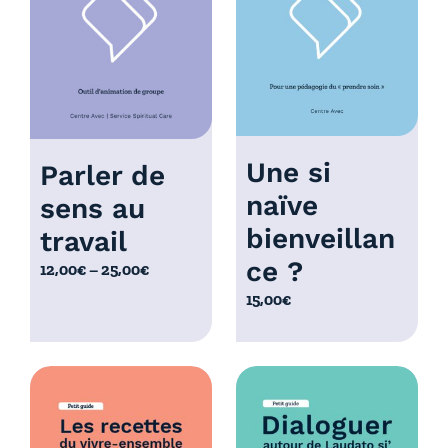
à
0
1
,
0
0
,
0
0
€
0
€
Une si
Parler de
naïve
sens au
bienveillan
travail
ce ?
P
12,00
€
–
25,00
€
l
15,00
€
a
g
e
d
e
p