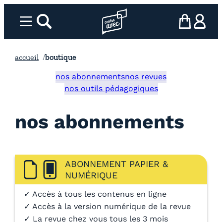
Aller
au
Menu
rechercher
Page d’accueil l’association
mon panier
ma com
contenu
accueil
boutique
nos abonnements
nos revues
nos outils pédagogiques
nos abonnements
ABONNEMENT PAPIER &
NUMÉRIQUE
✓ Accès à tous les contenus en ligne
✓ Accès à la version numérique de la revue
✓ La revue chez vous tous les 3 mois