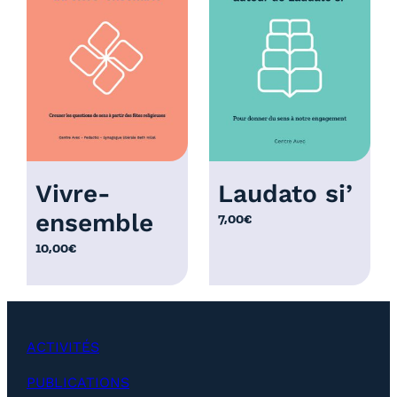
r
i
x
:
1
2
,
0
Vivre-
Laudato si’
0
ensemble
7,00
€
€
à
10,00
€
2
5
,
0
ACTIVITÉS
0
€
PUBLICATIONS