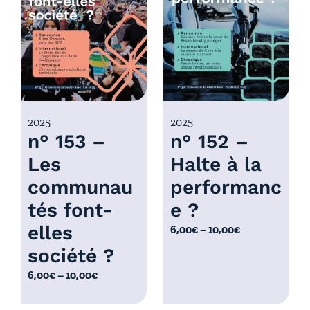
r
x
i
x
:
6
:
,
6
0
,
0
0
2025
2025
€
n° 153 –
n° 152 –
0
à
€
Les
Halte à la
1
à
0
communau
performanc
1
,
0
tés font-
e ?
0
,
elles
P
6,00
€
–
10,00
€
0
0
l
€
société ?
0
a
€
P
6,00
€
–
10,00
€
g
l
e
a