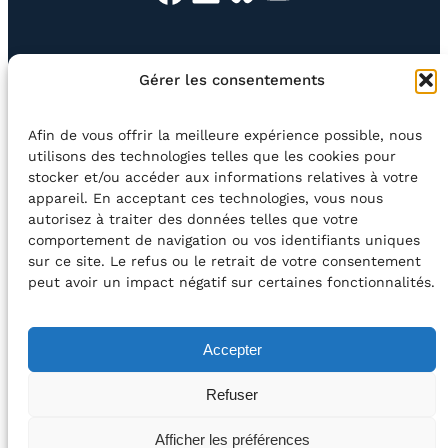
EN QUESTION
BOUTIQUE
NEWSLETTER
Gérer les consentements
CONTACT
Afin de vous offrir la meilleure expérience possible, nous
Rechercher
utilisons des technologies telles que les cookies pour
stocker et/ou accéder aux informations relatives à votre
appareil. En acceptant ces technologies, vous nous
©2026 Centre Avec asbl
BE33 5230​ 8091​ 4546
autorisez à traiter des données telles que votre
comportement de navigation ou vos identifiants uniques
sur ce site. Le refus ou le retrait de votre consentement
avec le soutien de la Fédération Wallonie-Bruxelles
peut avoir un impact négatif sur certaines fonctionnalités.
DÉCLARATION D’ACCESSIBILITÉ
Accepter
POLITIQUE DE CONFIDENTIALITÉ
Refuser
2026 – Design et Conception : Centre Avec –
Afficher les préférences