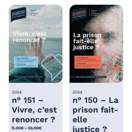
d
g
e
e
p
d
r
e
i
p
x
r
i
:
x
6
,
:
0
6
0
,
€
0
2024
2024
à
n° 151 –
n° 150 – La
0
1
€
0
Vivre, c’est
prison fait-
à
,
renoncer ?
elle
1
0
0
justice ?
P
6,00
€
–
10,00
€
0