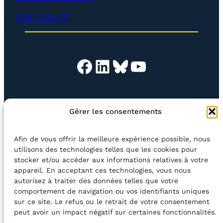
p
e
SPIRITUALITÉ
r
)
Facebook
LinkedIn
Bluesky
YouTube
EN QUESTION
BOUTIQUE
NEWSLETTER
Gérer les consentements
CONTACT
Afin de vous offrir la meilleure expérience possible, nous
Rechercher
utilisons des technologies telles que les cookies pour
stocker et/ou accéder aux informations relatives à votre
appareil. En acceptant ces technologies, vous nous
©2026 Centre Avec asbl
BE33 5230​ 8091​ 4546
autorisez à traiter des données telles que votre
comportement de navigation ou vos identifiants uniques
sur ce site. Le refus ou le retrait de votre consentement
avec le soutien de la Fédération Wallonie-Bruxelles
peut avoir un impact négatif sur certaines fonctionnalités.