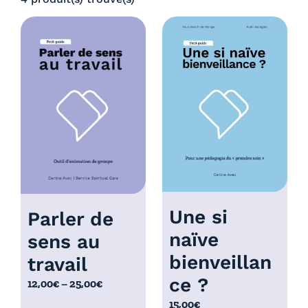
:
,
4
0
,
0
0
€
0
à
€
5
à
,
5
0
,
0
0
€
0
€
Une si
Parler de
naïve
sens au
bienveillan
travail
ce ?
P
12,00
€
–
25,00
€
l
15,00
€