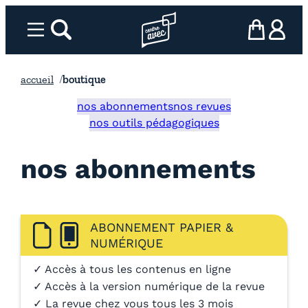
Aller
au
Menu
rechercher
Page d’accueil l’association
mon panier
ma com
contenu
accueil
boutique
nos abonnements
nos revues
nos outils pédagogiques
nos abonnements
ABONNEMENT PAPIER &
NUMÉRIQUE
✓ Accès à tous les contenus en ligne
✓ Accès à la version numérique de la revue
✓ La revue chez vous tous les 3 mois