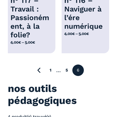
n° 117 –
n° 116 –
Travail :
Naviguer à
Passioném
l’ére
ent, à la
numérique
folie?
P
4,00
€
–
5,00
€
l
P
4,00
€
–
5,00
€
a
l
g
a
e
g
d
e
page précédente
…
1
5
6
e
d
p
e
r
nos outils
p
i
r
x
pédagogiques
i
x
:
4
4 produit(s) trouvé(s)