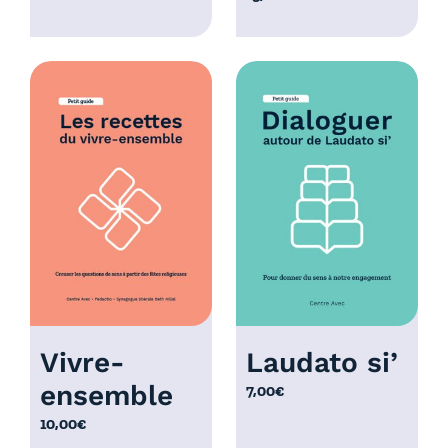
a
g
e
d
e
p
r
i
x
:
1
2
,
0
Vivre-
Laudato si’
0
ensemble
7,00
€
€
à
10,00
€
2