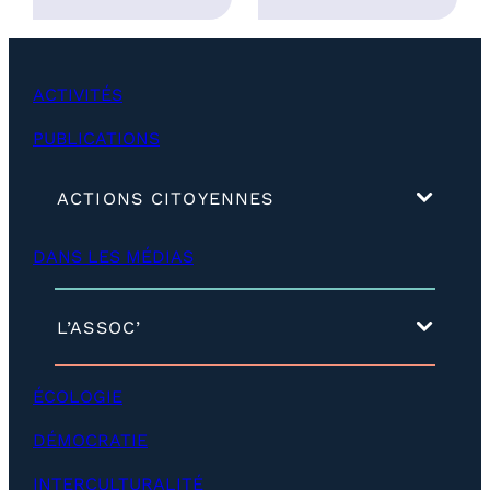
5
,
0
ACTIVITÉS
0
€
PUBLICATIONS
(
ACTIONS CITOYENNES
d
é
DANS LES MÉDIAS
v
e
l
o
(
L’ASSOC’
p
d
p
é
e
v
ÉCOLOGIE
r
e
)
l
DÉMOCRATIE
o
p
INTERCULTURALITÉ