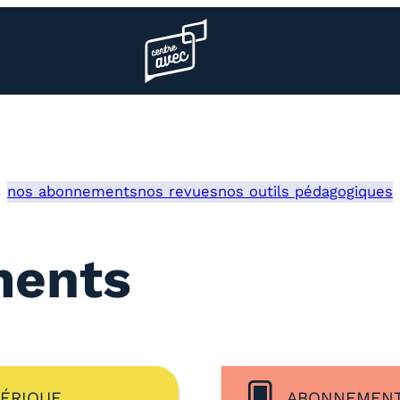
Page d’accueil l’association
nos abonnements
nos revues
nos outils pédagogiques
ments
ÉRIQUE
ABONNEMENT