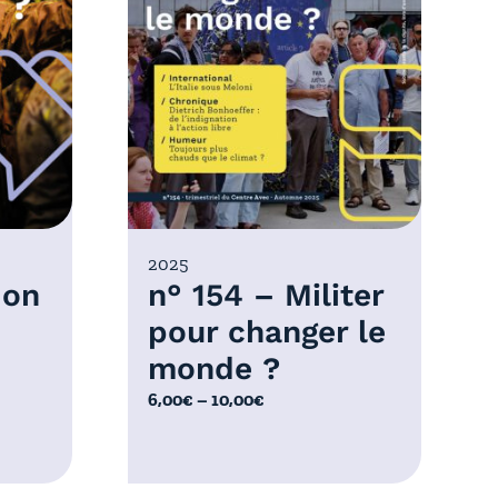
2025
 on
n° 154 – Militer
pour changer le
monde ?
P
6,00
€
–
10,00
€
l
a
g