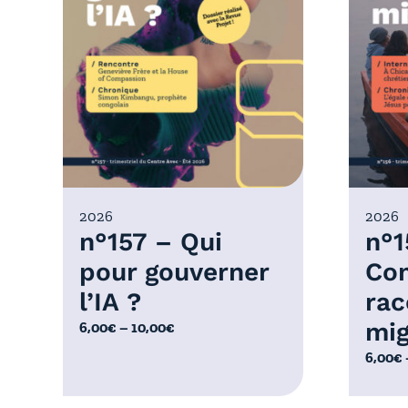
2026
2026
n°157 – Qui
n°1
pour gouverner
Co
l’IA ?
rac
mig
P
6,00
€
–
10,00
€
l
P
6,00
€
a
l
g
a