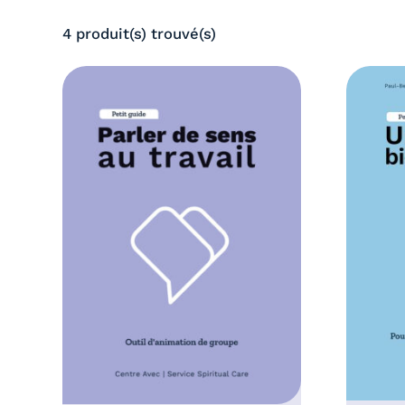
,
6
0
4 produit(s) trouvé(s)
,
0
0
€
0
à
€
1
à
0
1
,
0
0
,
0
0
€
0
€