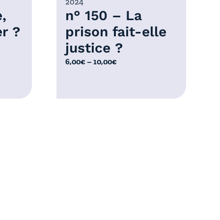
2024
0
,
n° 150 – La
€
r ?
prison fait-elle
justice ?
P
6,00
€
–
10,00
€
l
a
g
e
d
e
p
e
r
i
x
:
6