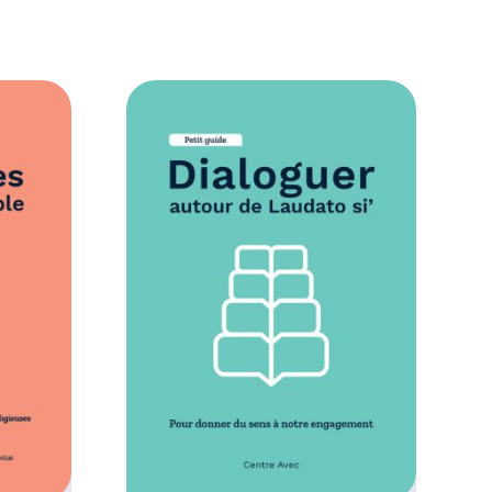
,
0
0
€
à
1
0
,
0
0
€