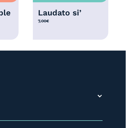
ble
Laudato si’
7,00
€