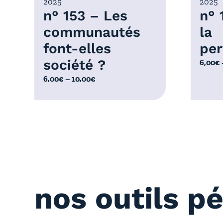
2025
2025
0
0
n° 153 – Les
n° 
€
0
communautés
la
€
font-elles
per
société ?
P
6,00
€
l
P
6,00
€
–
10,00
€
a
l
g
a
e
g
d
e
e
d
p
e
r
p
i
r
x
nos outils p
i
x
:
6
: