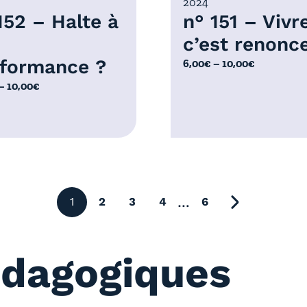
2024
€
152 – Halte à
n° 151 – Vivre
c’est renonce
formance ?
P
6,00
€
–
10,00
€
l
–
10,00
€
a
g
e
d
e
p
r
…
1
2
3
4
6
page suivant
i
x
édagogiques
:
6
,