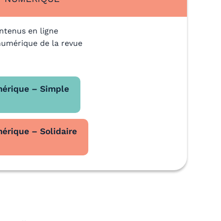
ntenus en ligne
numérique de la revue
érique – Simple
rique – Solidaire