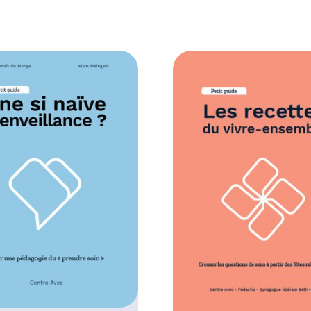
0
0
€
à
1
0
,
0
0
€