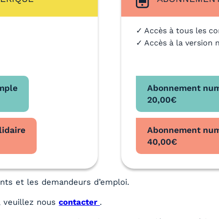
✓ Accès à tous les co
✓ Accès à la version 
mple
Abonnement num
20,00
€
idaire
Abonnement numé
40,00
€
iants et les demandeurs d’emploi.
 veuillez nous
contacter
.