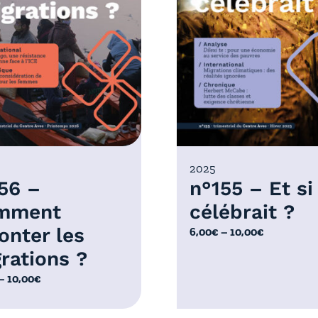
2025
56 –
n°155 – Et si
mment
célébrait ?
onter les
P
6,00
€
–
10,00
€
l
rations ?
a
–
10,00
€
g
e
d