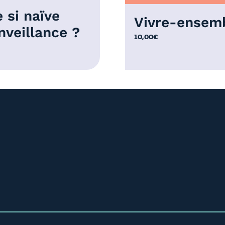
 si naïve
Vivre-ensem
nveillance ?
10,00
€
€