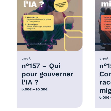
2026
2026
n°157 – Qui
n°1
pour gouverner
Co
l’IA ?
rac
mig
P
6,00
€
–
10,00
€
l
P
6,00
€
a
l
g
a