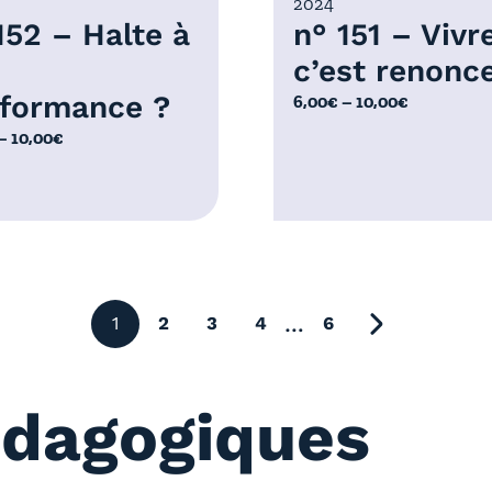
2024
€
152 – Halte à
n° 151 – Vivre
c’est renonce
formance ?
P
6,00
€
–
10,00
€
l
–
10,00
€
a
g
e
d
e
p
r
…
1
2
3
4
6
page suivant
i
x
édagogiques
:
6
,