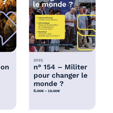
2025
 on
n° 154 – Militer
pour changer le
monde ?
P
6,00
€
–
10,00
€
l
a
g