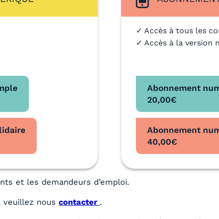
✓ Accès à tous les co
✓ Accès à la version 
mple
Abonnement num
20,00
€
idaire
Abonnement numé
40,00
€
iants et les demandeurs d’emploi.
 veuillez nous
contacter
.