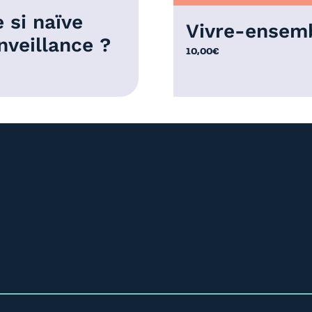
 si naïve
Vivre-ensem
nveillance ?
10,00
€
€