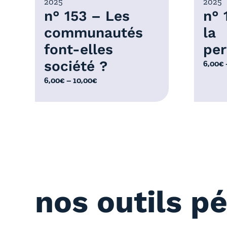
2025
2025
0
0
n° 153 – Les
n° 
€
0
communautés
la
€
font-elles
per
société ?
P
6,00
€
l
P
6,00
€
–
10,00
€
a
l
g
a
e
g
d
e
e
d
p
e
r
p
i
r
x
nos outils p
i
x
:
6
: