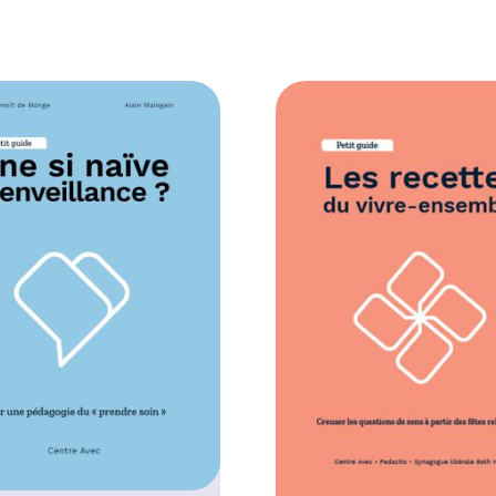
0
0
€
à
1
0
,
0
0
€