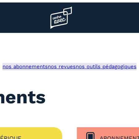
Page d’accueil l’association
nos abonnements
nos revues
nos outils pédagogiques
ments
ÉRIQUE
ABONNEMENT