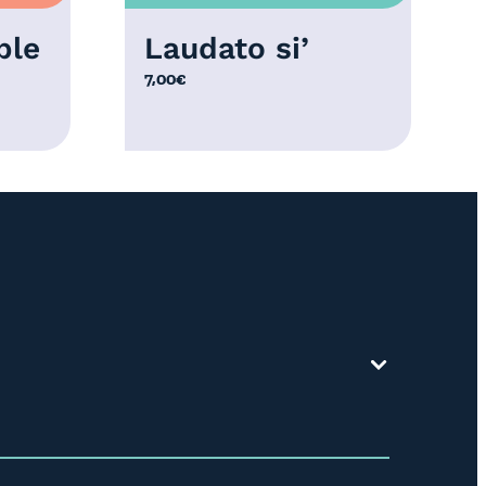
ble
Laudato si’
7,00
€