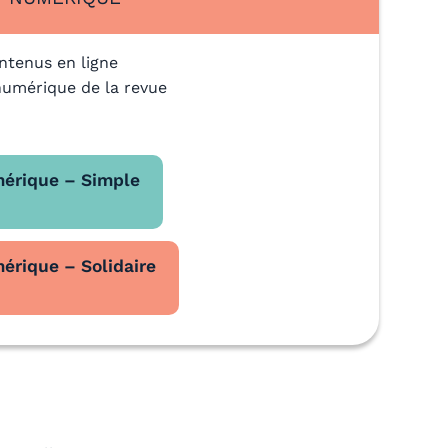
ntenus en ligne
numérique de la revue
érique – Simple
rique – Solidaire