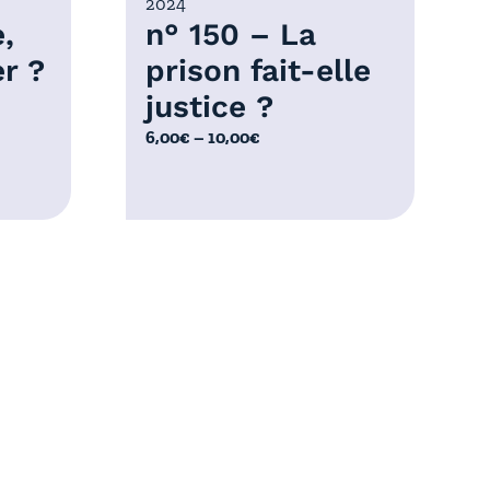
2024
0
,
n° 150 – La
€
r ?
prison fait-elle
justice ?
P
6,00
€
–
10,00
€
l
a
g
e
d
e
p
e
r
i
x
:
6