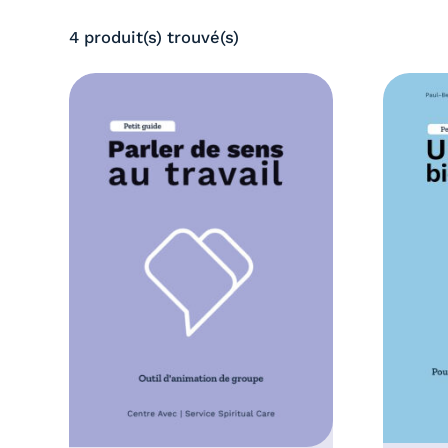
,
6
0
4 produit(s) trouvé(s)
,
0
0
€
0
à
€
1
à
0
1
,
0
0
,
0
0
€
0
€