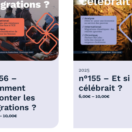
2025
56 –
n°155 – Et si
mment
célébrait ?
onter les
P
6,00
€
–
10,00
€
l
rations ?
a
–
10,00
€
g
e
d