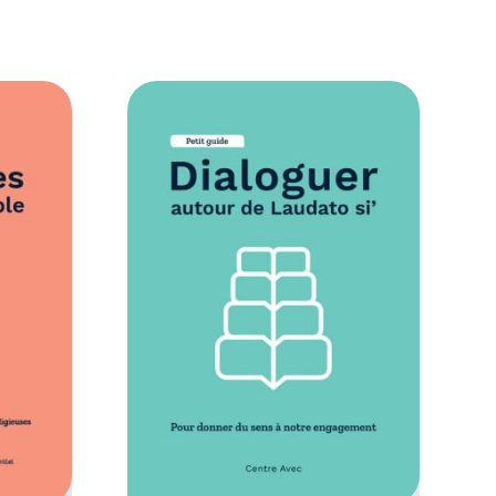
,
0
0
€
à
1
0
,
0
0
€