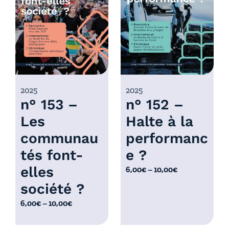
r
x
i
x
:
6
:
,
6
0
,
0
0
2025
2025
€
n° 153 –
n° 152 –
0
à
€
Les
Halte à la
1
à
0
communau
performanc
1
,
0
tés font-
e ?
0
,
elles
P
6,00
€
–
10,00
€
0
0
l
€
société ?
0
a
€
P
6,00
€
–
10,00
€
g
l
e
a