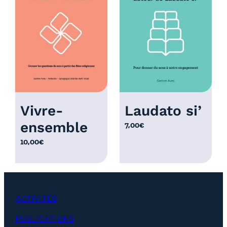
r
i
x
:
1
2
,
0
Vivre-
Laudato si’
0
ensemble
7,00
€
€
à
10,00
€
2
5
,
0
ACTIVITÉS
0
€
PUBLICATIONS