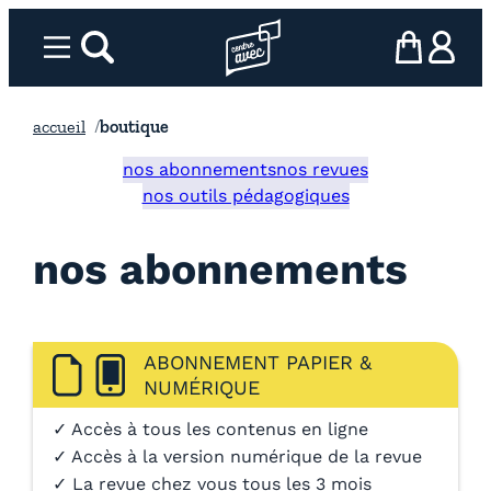
Aller
au
Menu
rechercher
Page d’accueil l’association
mon panier
ma com
contenu
accueil
boutique
nos abonnements
nos revues
nos outils pédagogiques
nos abonnements
ABONNEMENT PAPIER &
NUMÉRIQUE
✓ Accès à tous les contenus en ligne
✓ Accès à la version numérique de la revue
✓ La revue chez vous tous les 3 mois