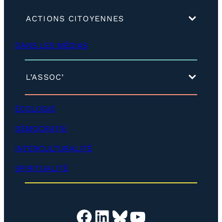
(
ACTIONS CITOYENNES
d
é
DANS LES MÉDIAS
v
e
l
o
(
L’ASSOC’
p
d
p
é
e
v
ÉCOLOGIE
r
e
)
l
DÉMOCRATIE
o
p
INTERCULTURALITÉ
p
e
SPIRITUALITÉ
r
)
Facebook
LinkedIn
Bluesky
YouTube