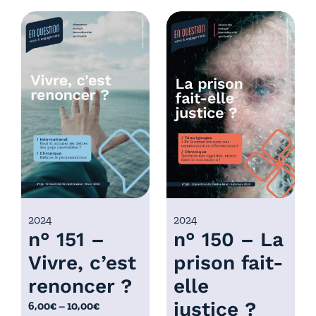
d
g
e
e
p
d
r
e
i
p
x
r
i
:
x
6
,
:
0
6
0
,
€
0
2024
2024
à
n° 151 –
n° 150 – La
0
1
€
0
Vivre, c’est
prison fait-
à
,
renoncer ?
elle
1
0
0
justice ?
P
6,00
€
–
10,00
€
0