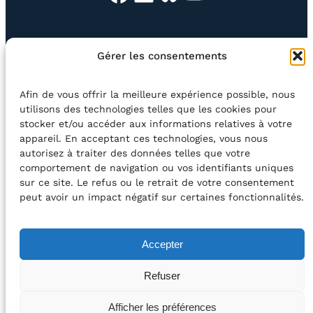
EN QUESTION
BOUTIQUE
NEWSLETTER
Gérer les consentements
CONTACT
Afin de vous offrir la meilleure expérience possible, nous
Rechercher
utilisons des technologies telles que les cookies pour
stocker et/ou accéder aux informations relatives à votre
appareil. En acceptant ces technologies, vous nous
©2026 Centre Avec asbl
BE33 5230​ 8091​ 4546
autorisez à traiter des données telles que votre
comportement de navigation ou vos identifiants uniques
sur ce site. Le refus ou le retrait de votre consentement
avec le soutien de la Fédération Wallonie-Bruxelles
peut avoir un impact négatif sur certaines fonctionnalités.
DÉCLARATION D’ACCESSIBILITÉ
Accepter
POLITIQUE DE CONFIDENTIALITÉ
Refuser
2026 – Design et Conception : Centre Avec –
Afficher les préférences