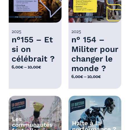
,
:
0
6
0
,
€
0
2025
2025
à
n°155 – Et
n° 154 –
0
1
€
0
si on
Militer pour
à
,
célébrait ?
changer le
1
0
0
monde ?
P
6,00
€
–
10,00
€
0
,
l
€
P
6,00
€
–
10,00
€
0
a
l
0
g
a
€
e
g
d
e
e
d
p
e
r
p
i