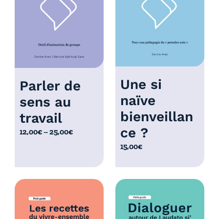
à
0
1
,
0
0
,
0
0
€
0
€
Une si
Parler de
naïve
sens au
bienveillan
travail
ce ?
P
12,00
€
–
25,00
€
l
15,00
€
a
g
e
d
e
p