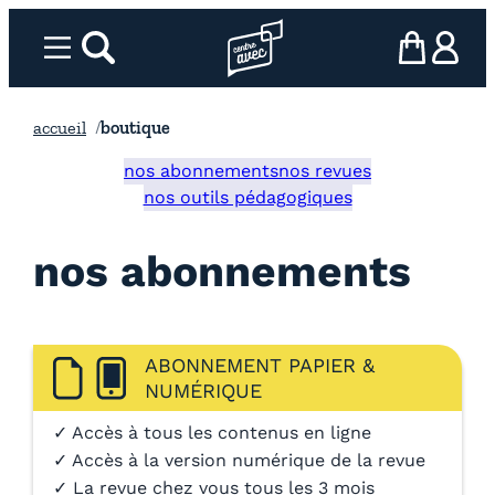
Aller
au
Menu
rechercher
Page d’accueil l’association
mon panier
ma com
contenu
accueil
boutique
nos abonnements
nos revues
nos outils pédagogiques
nos abonnements
ABONNEMENT PAPIER &
NUMÉRIQUE
✓ Accès à tous les contenus en ligne
✓ Accès à la version numérique de la revue
✓ La revue chez vous tous les 3 mois