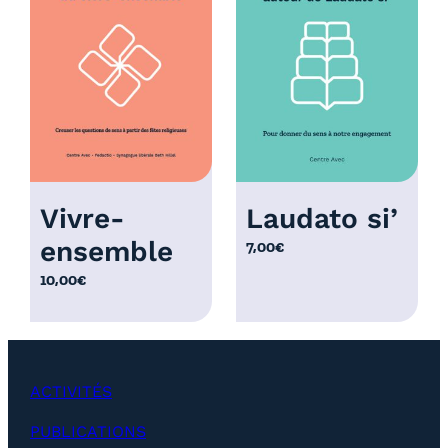
r
i
x
:
1
2
,
0
Vivre-
Laudato si’
0
ensemble
7,00
€
€
à
10,00
€
2
5
,
0
ACTIVITÉS
0
€
PUBLICATIONS