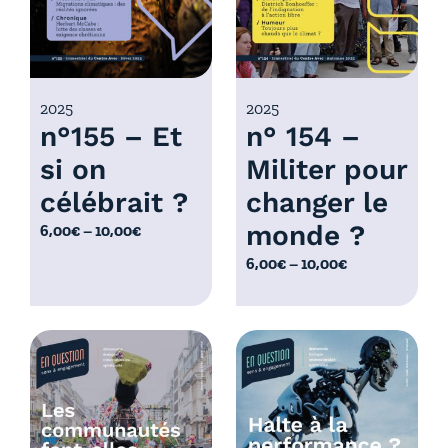
,
:
0
6
0
,
€
0
2025
2025
à
n°155 – Et
n° 154 –
0
1
€
0
si on
Militer pour
à
,
célébrait ?
changer le
1
0
0
monde ?
P
6,00
€
–
10,00
€
0
,
l
€
P
6,00
€
–
10,00
€
0
a
l
0
g
a
€
e
g
d
e
e
d
p
e
r
p
i