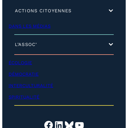
(
ACTIONS CITOYENNES
d
é
DANS LES MÉDIAS
v
e
l
o
(
L’ASSOC’
p
d
p
é
e
v
ÉCOLOGIE
r
e
)
l
DÉMOCRATIE
o
p
INTERCULTURALITÉ
p
e
SPIRITUALITÉ
r
)
Facebook
LinkedIn
Bluesky
YouTube