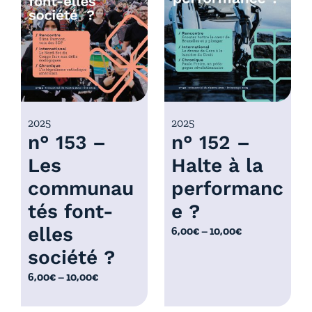
r
x
i
x
:
6
:
,
6
0
,
0
0
2025
2025
€
n° 153 –
n° 152 –
0
à
€
Les
Halte à la
1
à
0
communau
performanc
1
,
0
tés font-
e ?
0
,
elles
P
6,00
€
–
10,00
€
0
0
l
€
société ?
0
a
€
P
6,00
€
–
10,00
€
g
l
e
a