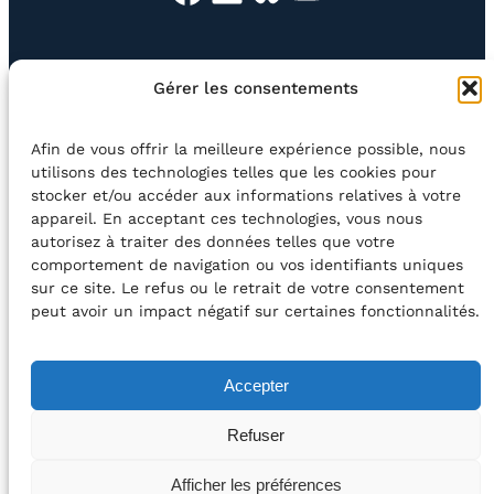
EN QUESTION
BOUTIQUE
NEWSLETTER
Gérer les consentements
CONTACT
Afin de vous offrir la meilleure expérience possible, nous
Rechercher
utilisons des technologies telles que les cookies pour
stocker et/ou accéder aux informations relatives à votre
appareil. En acceptant ces technologies, vous nous
©2026 Centre Avec asbl
BE33 5230​ 8091​ 4546
autorisez à traiter des données telles que votre
comportement de navigation ou vos identifiants uniques
sur ce site. Le refus ou le retrait de votre consentement
avec le soutien de la Fédération Wallonie-Bruxelles
peut avoir un impact négatif sur certaines fonctionnalités.
DÉCLARATION D’ACCESSIBILITÉ
Accepter
POLITIQUE DE CONFIDENTIALITÉ
Refuser
2026 – Design et Conception : Centre Avec –
Afficher les préférences