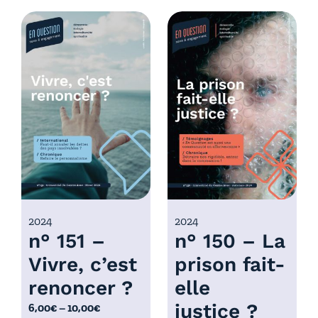
d
g
e
e
p
d
r
e
i
p
x
r
i
:
x
6
,
:
0
6
0
,
€
0
2024
2024
à
n° 151 –
n° 150 – La
0
1
€
0
Vivre, c’est
prison fait-
à
,
renoncer ?
elle
1
0
0
justice ?
P
6,00
€
–
10,00
€
0