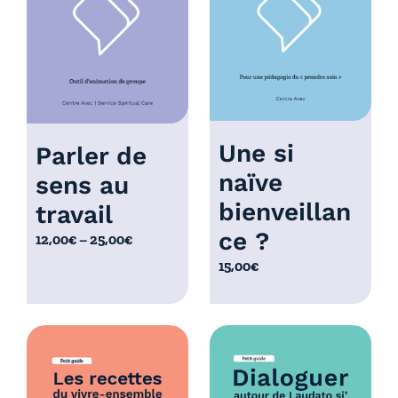
à
0
1
,
0
0
,
0
0
€
0
€
Une si
Parler de
naïve
sens au
bienveillan
travail
ce ?
P
12,00
€
–
25,00
€
l
15,00
€
a
g
e
d
e
p