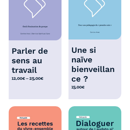
à
à
1
1
0
0
,
,
0
0
0
0
€
€
Une si
Parler de
naïve
sens au
bienveillan
travail
ce ?
P
12,00
€
–
25,00
€
l
15,00
€
a
g
e
d
e
p