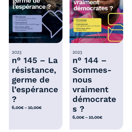
r
r
i
i
x
x
:
:
6
6
,
,
0
0
2023
2023
n° 145 – La
n° 144 –
0
0
€
€
résistance,
Sommes-
à
à
germe de
nous
1
1
0
0
l’espérance
vraiment
,
,
?
démocrate
0
0
s ?
P
6,00
€
–
10,00
€
0
0
l
€
€
P
6,00
€
–
10,00
€
a
l
g
a