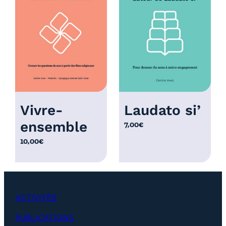
r
i
x
:
1
2
,
0
Vivre-
Laudato si’
0
ensemble
7,00
€
€
à
10,00
€
2
5
,
0
ACTIVITÉS
0
€
PUBLICATIONS