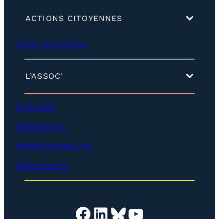
(
ACTIONS CITOYENNES
d
é
DANS LES MÉDIAS
v
e
l
o
(
L’ASSOC’
p
d
p
é
e
v
ÉCOLOGIE
r
e
)
l
DÉMOCRATIE
o
p
INTERCULTURALITÉ
p
e
SPIRITUALITÉ
r
)
Facebook
LinkedIn
Bluesky
YouTube