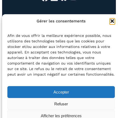
EN QUESTION
BOUTIQUE
NEWSLETTER
Gérer les consentements
CONTACT
Afin de vous offrir la meilleure expérience possible, nous
Rechercher
utilisons des technologies telles que les cookies pour
stocker et/ou accéder aux informations relatives à votre
appareil. En acceptant ces technologies, vous nous
©2026 Centre Avec asbl
BE33 5230​ 8091​ 4546
autorisez à traiter des données telles que votre
comportement de navigation ou vos identifiants uniques
sur ce site. Le refus ou le retrait de votre consentement
avec le soutien de la Fédération Wallonie-Bruxelles
peut avoir un impact négatif sur certaines fonctionnalités.
DÉCLARATION D’ACCESSIBILITÉ
Accepter
POLITIQUE DE CONFIDENTIALITÉ
Refuser
2026 – Design et Conception : Centre Avec –
Afficher les préférences