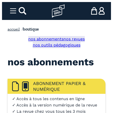
Aller
au
Menu
rechercher
Page d’accueil l’association
mon panier
ma com
contenu
accueil
boutique
nos abonnements
nos revues
nos outils pédagogiques
nos abonnements
ABONNEMENT PAPIER &
NUMÉRIQUE
✓ Accès à tous les contenus en ligne
✓ Accès à la version numérique de la revue
✓ La revue chez vous tous les 3 mois