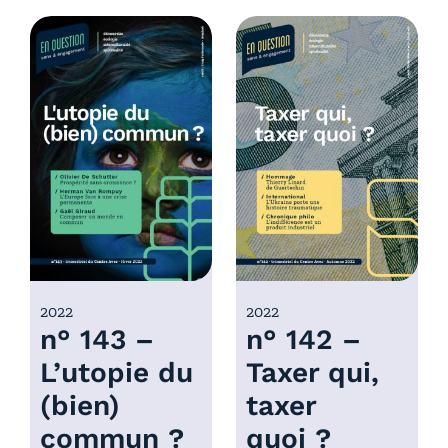
e
g
d
e
e
d
p
e
r
p
i
r
x
i
x
:
6
:
,
6
0
,
0
0
2022
2022
€
n° 143 –
n° 142 –
0
à
€
L’utopie du
Taxer qui,
1
à
0
(bien)
taxer
1
,
0
commun ?
quoi ?
0