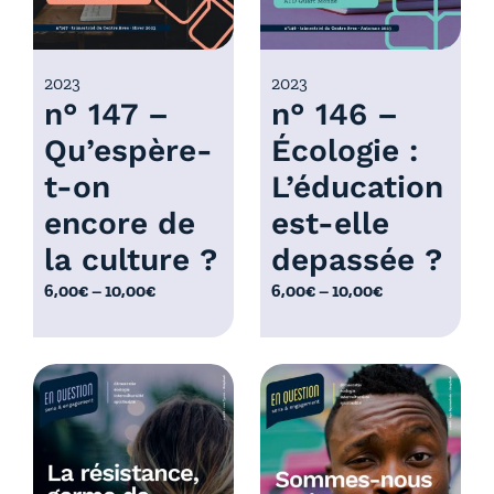
:
:
6
6
,
,
0
0
2023
2023
n° 147 –
n° 146 –
0
0
€
€
Qu’espère-
Écologie :
à
à
t-on
L’éducation
1
1
0
0
encore de
est-elle
,
,
la culture ?
depassée ?
0
0
P
P
6,00
€
–
10,00
€
6,00
€
–
10,00
€
0
0
l
l
€
€
a
a
g
g
e
e
d
d
e
e
p
p