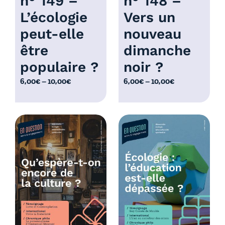
n° 149 –
n° 148 –
L’écologie
Vers un
peut-elle
nouveau
être
dimanche
populaire ?
noir ?
P
P
6,00
€
–
10,00
€
6,00
€
–
10,00
€
l
l
a
a
g
g
e
e
d
d
e
e
p
p
r
r
i
i
x
x