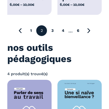
,
P
P
6,00
€
–
10,00
€
6,00
€
–
10,00
€
0
0
l
l
€
0
a
a
€
g
g
e
e
précédente
…
1
2
3
4
6
page suiv
d
d
e
e
nos outils
p
p
r
r
pédagogiques
i
i
x
x
4 produit(s) trouvé(s)
:
:
6
6
,
,
0
0
0
0
€
€