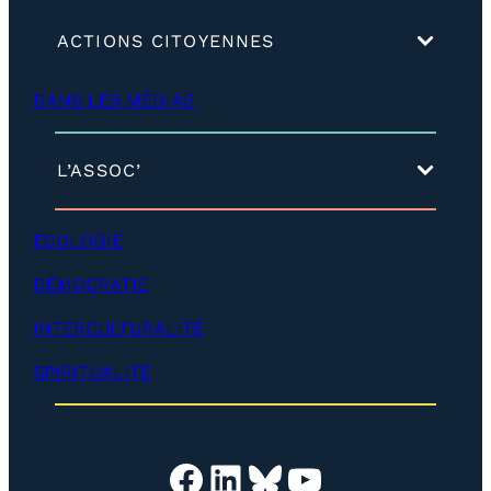
(
ACTIONS CITOYENNES
d
é
DANS LES MÉDIAS
v
e
l
o
(
L’ASSOC’
p
d
p
é
e
v
ÉCOLOGIE
r
e
)
l
DÉMOCRATIE
o
p
INTERCULTURALITÉ
p
e
SPIRITUALITÉ
r
)
Facebook
LinkedIn
Bluesky
YouTube