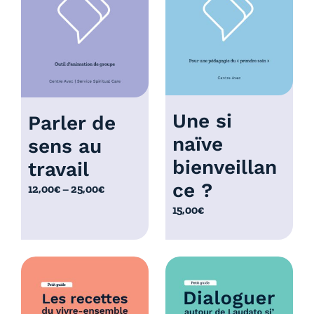
à
0
1
,
0
0
,
0
0
€
0
€
Une si
Parler de
naïve
sens au
bienveillan
travail
ce ?
P
12,00
€
–
25,00
€
l
15,00
€
a
g
e
d
e
p