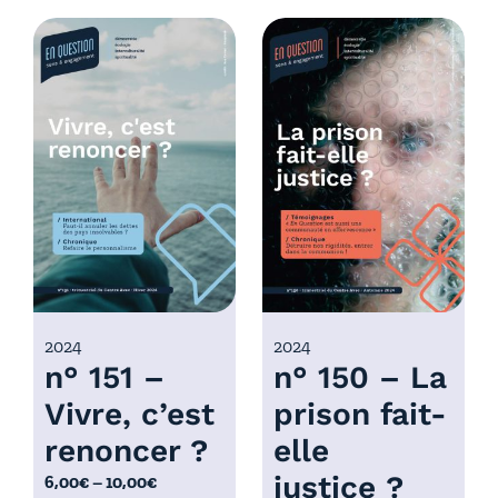
d
g
e
e
p
d
r
e
i
p
x
r
i
:
x
6
,
:
0
6
0
,
€
0
2024
2024
à
n° 151 –
n° 150 – La
0
1
€
0
Vivre, c’est
prison fait-
à
,
renoncer ?
elle
1
0
0
justice ?
P
6,00
€
–
10,00
€
0