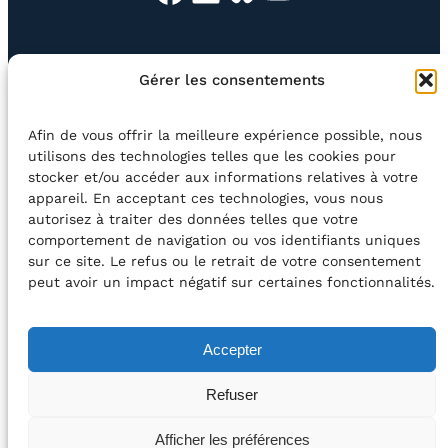
EN QUESTION
BOUTIQUE
NEWSLETTER
Gérer les consentements
CONTACT
Afin de vous offrir la meilleure expérience possible, nous
Rechercher
utilisons des technologies telles que les cookies pour
stocker et/ou accéder aux informations relatives à votre
appareil. En acceptant ces technologies, vous nous
©2026 Centre Avec asbl
BE33 5230​ 8091​ 4546
autorisez à traiter des données telles que votre
comportement de navigation ou vos identifiants uniques
sur ce site. Le refus ou le retrait de votre consentement
avec le soutien de la Fédération Wallonie-Bruxelles
peut avoir un impact négatif sur certaines fonctionnalités.
DÉCLARATION D’ACCESSIBILITÉ
Accepter
POLITIQUE DE CONFIDENTIALITÉ
Refuser
2026 – Design et Conception : Centre Avec –
Afficher les préférences