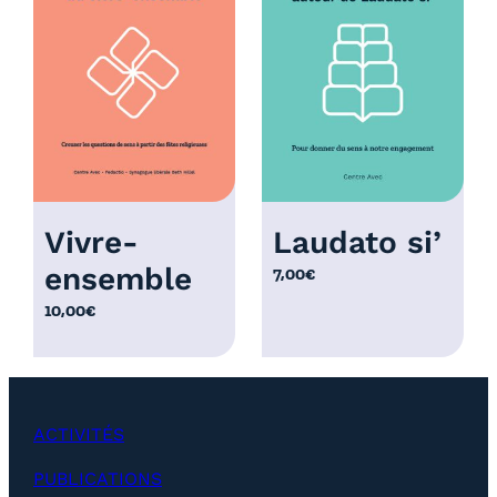
r
i
x
:
1
2
,
0
Vivre-
Laudato si’
0
ensemble
7,00
€
€
à
10,00
€
2
5
,
0
ACTIVITÉS
0
€
PUBLICATIONS