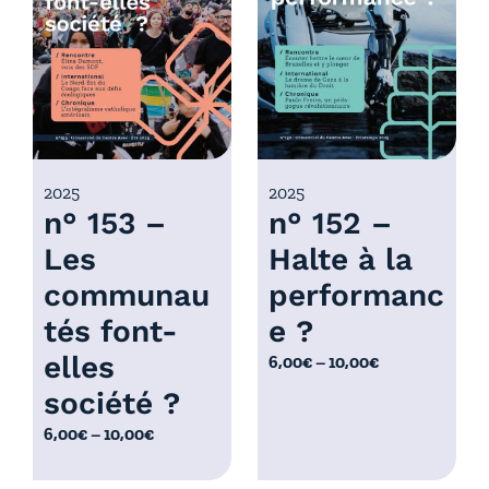
r
x
i
x
:
6
:
,
6
0
,
0
0
2025
2025
€
n° 153 –
n° 152 –
0
à
€
Les
Halte à la
1
à
0
communau
performanc
1
,
0
tés font-
e ?
0
,
elles
P
6,00
€
–
10,00
€
0
0
l
€
société ?
0
a
€
P
6,00
€
–
10,00
€
g
l
e
a