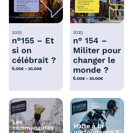
,
:
0
6
0
,
€
0
2025
2025
à
n°155 – Et
n° 154 –
0
1
€
0
si on
Militer pour
à
,
célébrait ?
changer le
1
0
0
monde ?
P
6,00
€
–
10,00
€
0
,
l
€
P
6,00
€
–
10,00
€
0
a
l
0
g
a
€
e
g
d
e
e
d
p
e
r
p
i