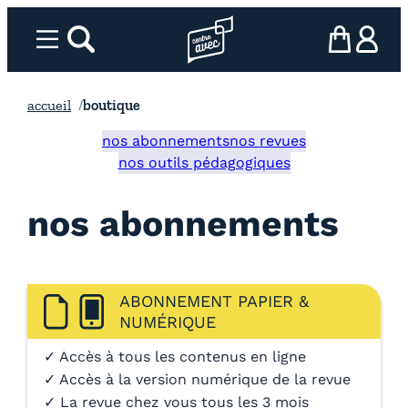
Aller
au
Menu
rechercher
Page d’accueil l’association
mon panier
ma com
contenu
accueil
boutique
nos abonnements
nos revues
nos outils pédagogiques
nos abonnements
ABONNEMENT PAPIER &
NUMÉRIQUE
✓ Accès à tous les contenus en ligne
✓ Accès à la version numérique de la revue
✓ La revue chez vous tous les 3 mois