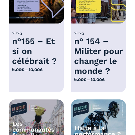
,
:
0
6
0
,
€
0
2025
2025
à
n°155 – Et
n° 154 –
0
1
€
0
si on
Militer pour
à
,
célébrait ?
changer le
1
0
0
monde ?
P
6,00
€
–
10,00
€
0
,
l
€
P
6,00
€
–
10,00
€
0
a
l
0
g
a
€
e
g
d
e
e
d
p
e
r
p
i