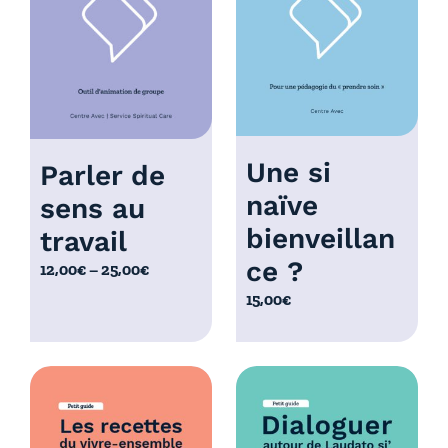
à
0
1
,
0
0
,
0
0
€
0
€
Une si
Parler de
naïve
sens au
bienveillan
travail
ce ?
P
12,00
€
–
25,00
€
l
15,00
€
a
g
e
d
e
p