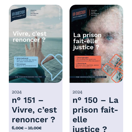
d
g
e
e
p
d
r
e
i
p
x
r
i
:
x
6
,
:
0
6
0
,
€
0
2024
2024
à
n° 151 –
n° 150 – La
0
1
€
0
Vivre, c’est
prison fait-
à
,
renoncer ?
elle
1
0
0
justice ?
P
6,00
€
–
10,00
€
0