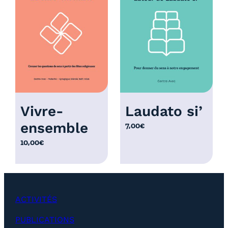
r
i
x
:
1
2
,
0
Vivre-
Laudato si’
0
ensemble
7,00
€
€
à
10,00
€
2
5
,
0
ACTIVITÉS
0
€
PUBLICATIONS