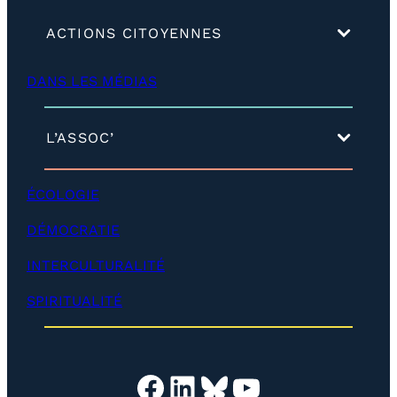
(
ACTIONS CITOYENNES
d
é
DANS LES MÉDIAS
v
e
l
o
(
L’ASSOC’
p
d
p
é
e
v
ÉCOLOGIE
r
e
)
l
DÉMOCRATIE
o
p
INTERCULTURALITÉ
p
e
SPIRITUALITÉ
r
)
Facebook
LinkedIn
Bluesky
YouTube