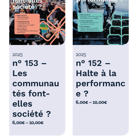
r
x
i
x
:
6
:
,
6
0
,
0
0
2025
2025
€
n° 153 –
n° 152 –
0
à
€
Les
Halte à la
1
à
0
communau
performanc
1
,
0
tés font-
e ?
0
,
elles
P
6,00
€
–
10,00
€
0
0
l
€
société ?
0
a
€
P
6,00
€
–
10,00
€
g
l
e
a