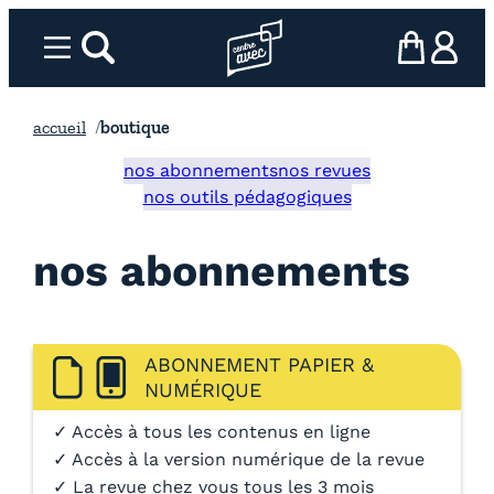
Aller
au
Menu
rechercher
Page d’accueil l’association
mon panier
ma com
contenu
accueil
boutique
nos abonnements
nos revues
nos outils pédagogiques
nos abonnements
ABONNEMENT PAPIER &
NUMÉRIQUE
✓ Accès à tous les contenus en ligne
✓ Accès à la version numérique de la revue
✓ La revue chez vous tous les 3 mois