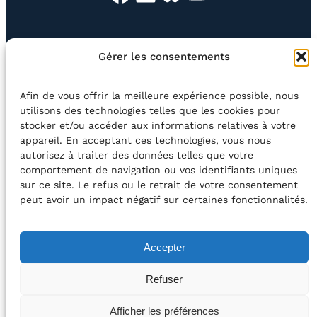
EN QUESTION
BOUTIQUE
NEWSLETTER
Gérer les consentements
CONTACT
Afin de vous offrir la meilleure expérience possible, nous
Rechercher
utilisons des technologies telles que les cookies pour
stocker et/ou accéder aux informations relatives à votre
appareil. En acceptant ces technologies, vous nous
©2026 Centre Avec asbl
BE33 5230​ 8091​ 4546
autorisez à traiter des données telles que votre
comportement de navigation ou vos identifiants uniques
sur ce site. Le refus ou le retrait de votre consentement
avec le soutien de la Fédération Wallonie-Bruxelles
peut avoir un impact négatif sur certaines fonctionnalités.
DÉCLARATION D’ACCESSIBILITÉ
Accepter
POLITIQUE DE CONFIDENTIALITÉ
Refuser
2026 – Design et Conception : Centre Avec –
Afficher les préférences