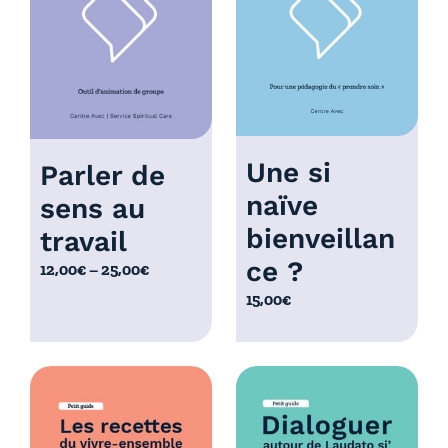
à
0
1
,
0
0
,
0
0
€
0
€
Une si
Parler de
naïve
sens au
bienveillan
travail
ce ?
P
12,00
€
–
25,00
€
l
15,00
€
a
g
e
d
e
p