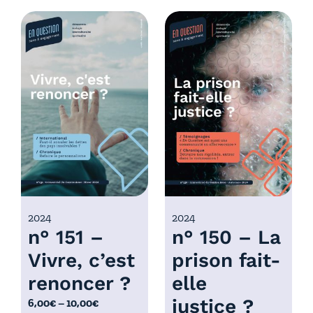
d
g
e
e
p
d
r
e
i
p
x
r
i
:
x
6
,
:
0
6
0
,
€
0
2024
2024
à
n° 151 –
n° 150 – La
0
1
€
0
Vivre, c’est
prison fait-
à
,
renoncer ?
elle
1
0
0
justice ?
P
6,00
€
–
10,00
€
0