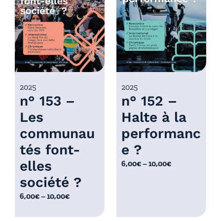
r
x
i
x
:
6
:
,
6
0
,
0
0
2025
2025
€
n° 153 –
n° 152 –
0
à
€
Les
Halte à la
1
à
0
communau
performanc
1
,
0
tés font-
e ?
0
,
elles
P
6,00
€
–
10,00
€
0
0
l
€
société ?
0
a
€
P
6,00
€
–
10,00
€
g
l
e
a