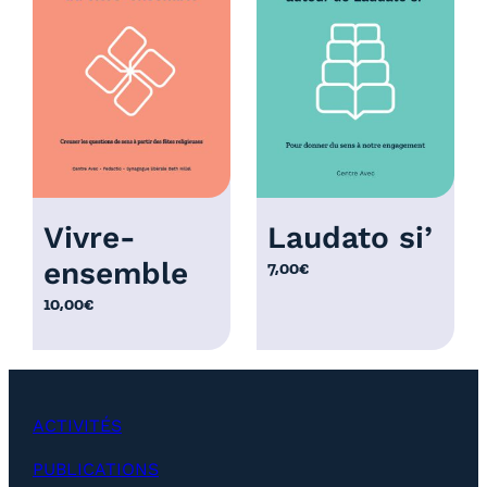
r
i
x
:
1
2
,
0
Vivre-
Laudato si’
0
ensemble
7,00
€
€
à
10,00
€
2
5
,
0
ACTIVITÉS
0
€
PUBLICATIONS