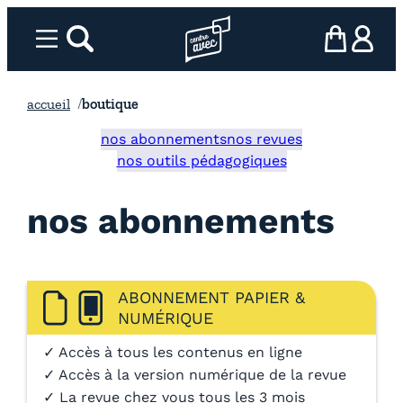
Aller
au
Menu
rechercher
Page d’accueil l’association
mon panier
ma com
contenu
accueil
boutique
nos abonnements
nos revues
nos outils pédagogiques
nos abonnements
ABONNEMENT PAPIER &
NUMÉRIQUE
✓ Accès à tous les contenus en ligne
✓ Accès à la version numérique de la revue
✓ La revue chez vous tous les 3 mois