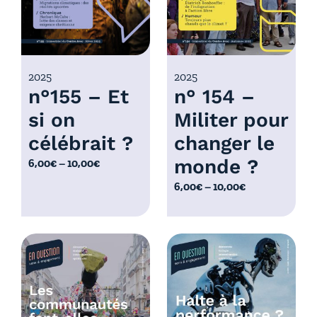
,
:
0
6
0
,
€
0
2025
2025
à
n°155 – Et
n° 154 –
0
1
€
0
si on
Militer pour
à
,
célébrait ?
changer le
1
0
0
monde ?
P
6,00
€
–
10,00
€
0
,
l
€
P
6,00
€
–
10,00
€
0
a
l
0
g
a
€
e
g
d
e
e
d
p
e
r
p
i