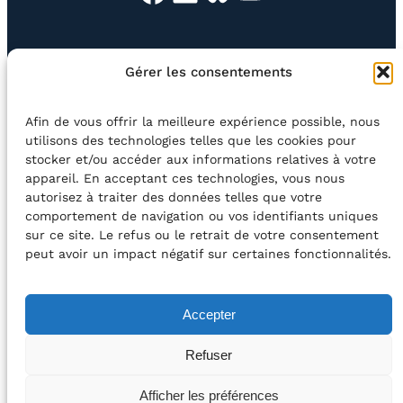
EN QUESTION
BOUTIQUE
NEWSLETTER
Gérer les consentements
CONTACT
Afin de vous offrir la meilleure expérience possible, nous
Rechercher
utilisons des technologies telles que les cookies pour
stocker et/ou accéder aux informations relatives à votre
appareil. En acceptant ces technologies, vous nous
©2026 Centre Avec asbl
BE33 5230​ 8091​ 4546
autorisez à traiter des données telles que votre
comportement de navigation ou vos identifiants uniques
sur ce site. Le refus ou le retrait de votre consentement
avec le soutien de la Fédération Wallonie-Bruxelles
peut avoir un impact négatif sur certaines fonctionnalités.
DÉCLARATION D’ACCESSIBILITÉ
Accepter
POLITIQUE DE CONFIDENTIALITÉ
Refuser
2026 – Design et Conception : Centre Avec –
Afficher les préférences