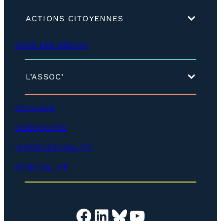
(
ACTIONS CITOYENNES
d
é
DANS LES MÉDIAS
v
e
l
o
(
L’ASSOC’
p
d
p
é
e
v
ÉCOLOGIE
r
e
)
l
DÉMOCRATIE
o
p
INTERCULTURALITÉ
p
e
SPIRITUALITÉ
r
)
Facebook
LinkedIn
Bluesky
YouTube