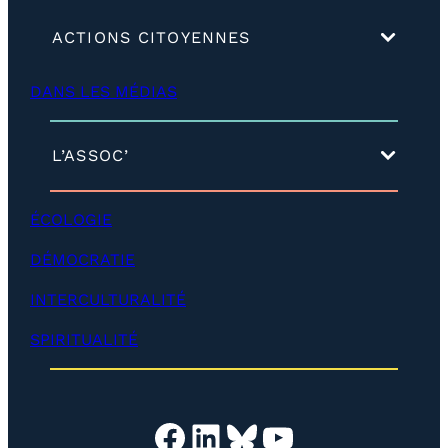
(
ACTIONS CITOYENNES
d
é
DANS LES MÉDIAS
v
e
l
o
(
L’ASSOC’
p
d
p
é
e
v
ÉCOLOGIE
r
e
)
l
DÉMOCRATIE
o
p
INTERCULTURALITÉ
p
e
SPIRITUALITÉ
r
)
Facebook
LinkedIn
Bluesky
YouTube