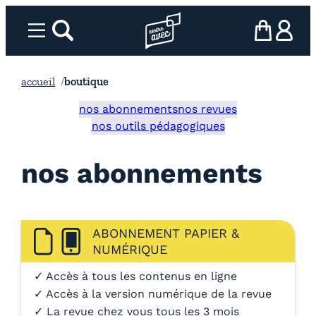
Aller
au
Menu
rechercher
Page d’accueil l’association
mon panier
ma com
contenu
accueil
boutique
nos abonnements
nos revues
nos outils pédagogiques
nos abonnements
ABONNEMENT PAPIER &
NUMÉRIQUE
✓ Accès à tous les contenus en ligne
✓ Accès à la version numérique de la revue
✓ La revue chez vous tous les 3 mois