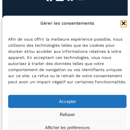
EN QUESTION
BOUTIQUE
NEWSLETTER
Gérer les consentements
CONTACT
Afin de vous offrir la meilleure expérience possible, nous
Rechercher
utilisons des technologies telles que les cookies pour
stocker et/ou accéder aux informations relatives à votre
appareil. En acceptant ces technologies, vous nous
©2026 Centre Avec asbl
BE33 5230​ 8091​ 4546
autorisez à traiter des données telles que votre
comportement de navigation ou vos identifiants uniques
sur ce site. Le refus ou le retrait de votre consentement
avec le soutien de la Fédération Wallonie-Bruxelles
peut avoir un impact négatif sur certaines fonctionnalités.
DÉCLARATION D’ACCESSIBILITÉ
Accepter
POLITIQUE DE CONFIDENTIALITÉ
Refuser
2026 – Design et Conception : Centre Avec –
Afficher les préférences