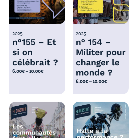
,
:
0
6
0
,
€
0
2025
2025
à
n°155 – Et
n° 154 –
0
1
€
0
si on
Militer pour
à
,
célébrait ?
changer le
1
0
0
monde ?
P
6,00
€
–
10,00
€
0
,
l
€
P
6,00
€
–
10,00
€
0
a
l
0
g
a
€
e
g
d
e
e
d
p
e
r
p
i