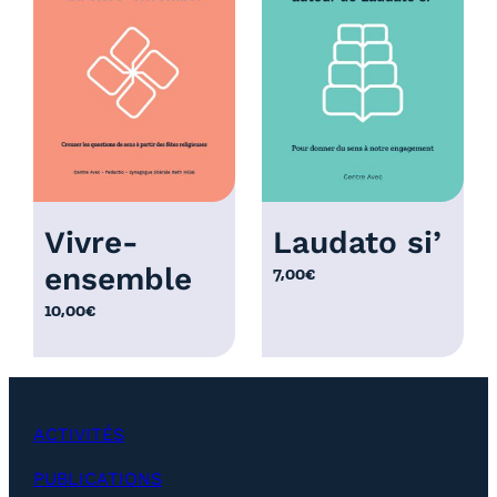
r
i
x
:
1
2
,
0
Vivre-
Laudato si’
0
ensemble
7,00
€
€
à
10,00
€
2
5
,
0
ACTIVITÉS
0
€
PUBLICATIONS