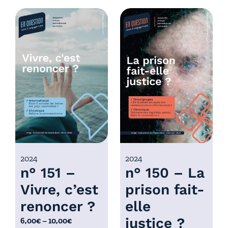
d
g
e
e
p
d
r
e
i
p
x
r
i
:
x
6
,
:
0
6
0
,
€
0
2024
2024
à
n° 151 –
n° 150 – La
0
1
€
0
Vivre, c’est
prison fait-
à
,
renoncer ?
elle
1
0
0
justice ?
P
6,00
€
–
10,00
€
0