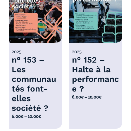
r
x
i
x
:
6
:
,
6
0
,
0
0
2025
2025
€
n° 153 –
n° 152 –
0
à
€
Les
Halte à la
1
à
0
communau
performanc
1
,
0
tés font-
e ?
0
,
elles
P
6,00
€
–
10,00
€
0
0
l
€
société ?
0
a
€
P
6,00
€
–
10,00
€
g
l
e
a