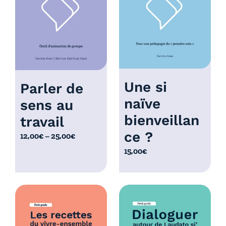
à
0
1
,
0
0
,
0
0
€
0
€
Une si
Parler de
naïve
sens au
bienveillan
travail
ce ?
P
12,00
€
–
25,00
€
l
15,00
€
a
g
e
d
e
p