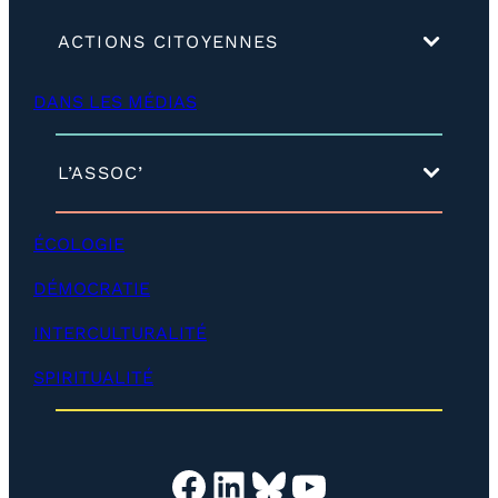
(
ACTIONS CITOYENNES
d
é
DANS LES MÉDIAS
v
e
l
o
(
L’ASSOC’
p
d
p
é
e
v
ÉCOLOGIE
r
e
)
l
DÉMOCRATIE
o
p
INTERCULTURALITÉ
p
e
SPIRITUALITÉ
r
)
Facebook
LinkedIn
Bluesky
YouTube