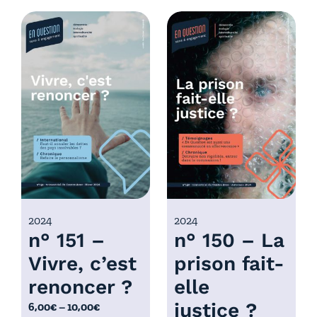
d
g
e
e
p
d
r
e
i
p
x
r
i
:
x
6
,
:
0
6
0
,
€
0
2024
2024
à
n° 151 –
n° 150 – La
0
1
€
0
Vivre, c’est
prison fait-
à
,
renoncer ?
elle
1
0
0
justice ?
P
6,00
€
–
10,00
€
0