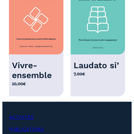
r
i
x
:
1
2
,
0
Vivre-
Laudato si’
0
ensemble
7,00
€
€
à
10,00
€
2
5
,
0
ACTIVITÉS
0
€
PUBLICATIONS