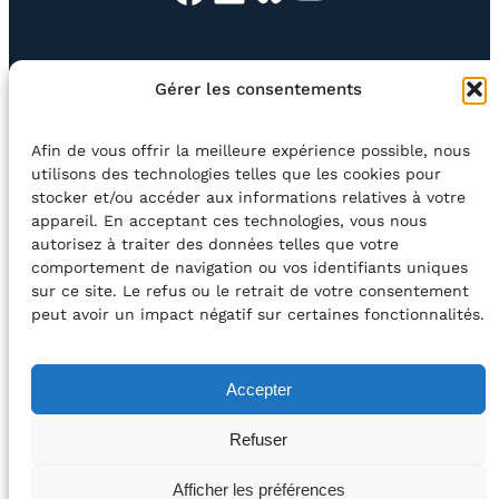
EN QUESTION
BOUTIQUE
NEWSLETTER
Gérer les consentements
CONTACT
Afin de vous offrir la meilleure expérience possible, nous
Rechercher
utilisons des technologies telles que les cookies pour
stocker et/ou accéder aux informations relatives à votre
appareil. En acceptant ces technologies, vous nous
©2026 Centre Avec asbl
BE33 5230​ 8091​ 4546
autorisez à traiter des données telles que votre
comportement de navigation ou vos identifiants uniques
sur ce site. Le refus ou le retrait de votre consentement
avec le soutien de la Fédération Wallonie-Bruxelles
peut avoir un impact négatif sur certaines fonctionnalités.
DÉCLARATION D’ACCESSIBILITÉ
Accepter
POLITIQUE DE CONFIDENTIALITÉ
Refuser
2026 – Design et Conception : Centre Avec –
Afficher les préférences