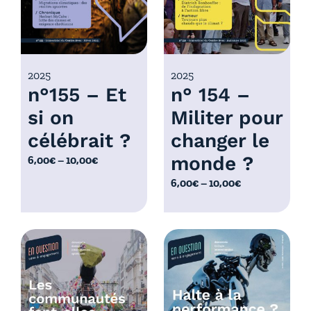
,
:
0
6
0
,
€
0
2025
2025
à
n°155 – Et
n° 154 –
0
1
€
0
si on
Militer pour
à
,
célébrait ?
changer le
1
0
0
monde ?
P
6,00
€
–
10,00
€
0
,
l
€
P
6,00
€
–
10,00
€
0
a
l
0
g
a
€
e
g
d
e
e
d
p
e
r
p
i