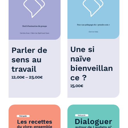
à
0
1
,
0
0
,
0
0
€
0
€
Une si
Parler de
naïve
sens au
bienveillan
travail
ce ?
P
12,00
€
–
25,00
€
l
15,00
€
a
g
e
d
e
p