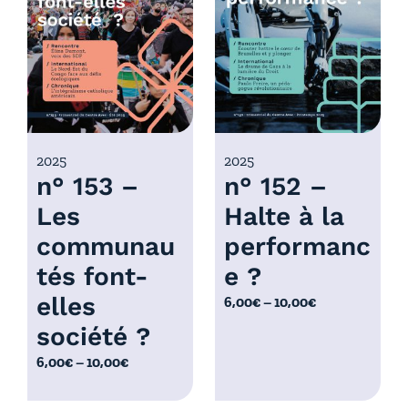
r
x
i
x
:
6
:
,
6
0
,
0
0
2025
2025
€
n° 153 –
n° 152 –
0
à
€
Les
Halte à la
1
à
0
communau
performanc
1
,
0
tés font-
e ?
0
,
elles
P
6,00
€
–
10,00
€
0
0
l
€
société ?
0
a
€
P
6,00
€
–
10,00
€
g
l
e
a