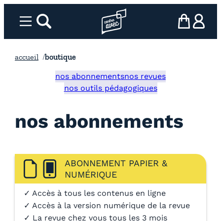
Aller
au
Menu
rechercher
Page d’accueil l’association
mon panier
ma com
contenu
accueil
boutique
nos abonnements
nos revues
nos outils pédagogiques
nos abonnements
ABONNEMENT PAPIER &
NUMÉRIQUE
✓ Accès à tous les contenus en ligne
✓ Accès à la version numérique de la revue
✓ La revue chez vous tous les 3 mois