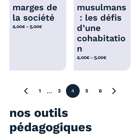
,
marges de
musulmans
€
0
la société
: les défis
0
d’une
P
4,00
€
–
5,00
€
€
l
cohabitatio
a
n
g
e
P
4,00
€
–
5,00
€
d
l
e
a
p
g
r
e
précédente
…
1
3
4
5
6
i
page suiv
d
x
e
nos outils
p
:
r
pédagogiques
4
i
,
x
0