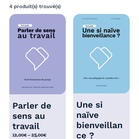
0
4 produit(s) trouvé(s)
:
€
4
à
,
5
0
,
0
0
€
0
à
€
5
,
0
0
€
Une si
Parler de
naïve
sens au
bienveillan
travail
ce ?
P
12,00
€
–
25,00
€