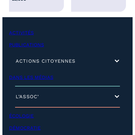
2
5
,
0
ACTIVITÉS
0
€
PUBLICATIONS
(
ACTIONS CITOYENNES
d
é
DANS LES MÉDIAS
v
e
l
o
(
L’ASSOC’
p
d
p
é
e
v
ÉCOLOGIE
r
e
)
l
DÉMOCRATIE
o