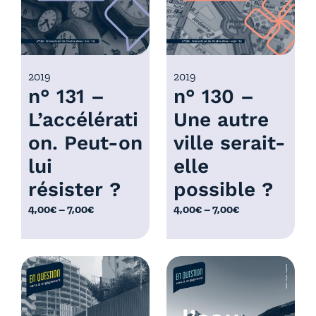
:
4
:
,
4
0
,
0
0
2019
2019
€
n° 131 –
n° 130 –
0
à
€
L’accélérati
Une autre
7
à
,
on. Peut-on
ville serait-
7
0
,
lui
elle
0
0
résister ?
possible ?
€
0
P
P
4,00
€
–
7,00
€
4,00
€
–
7,00
€
€
l
l
a
a
g
g
e
e
d
d
e
e