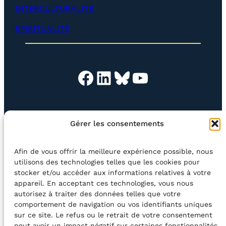
p
INTERCULTURALITÉ
p
e
SPIRITUALITÉ
r
)
Facebook
LinkedIn
Bluesky
YouTube
EN QUESTION
BOUTIQUE
NEWSLETTER
Gérer les consentements
CONTACT
Afin de vous offrir la meilleure expérience possible, nous
Rechercher
utilisons des technologies telles que les cookies pour
stocker et/ou accéder aux informations relatives à votre
appareil. En acceptant ces technologies, vous nous
©2026 Centre Avec asbl
BE33 5230​ 8091​ 4546
autorisez à traiter des données telles que votre
comportement de navigation ou vos identifiants uniques
sur ce site. Le refus ou le retrait de votre consentement
avec le soutien de la Fédération Wallonie-Bruxelles
peut avoir un impact négatif sur certaines fonctionnalités.