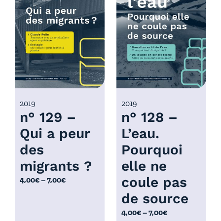
p
p
r
r
i
i
x
x
:
:
4
4
,
,
0
0
2019
2019
n° 129 –
n° 128 –
0
0
€
€
Qui a peur
L’eau.
à
à
des
Pourquoi
7
7
,
,
migrants ?
elle ne
0
0
coule pas
P
4,00
€
–
7,00
€
0
0
l
de source
€
€
a
P
4,00
€
–
7,00
€
g