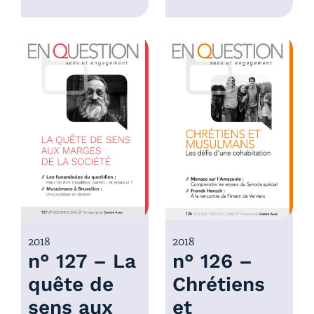
l
e
a
d
g
e
e
p
d
r
e
i
p
x
r
i
:
x
4
,
:
0
4
0
,
€
0
2018
2018
à
n° 127 – La
n° 126 –
0
7
€
,
quête de
Chrétiens
à
0
sens aux
et
7
0