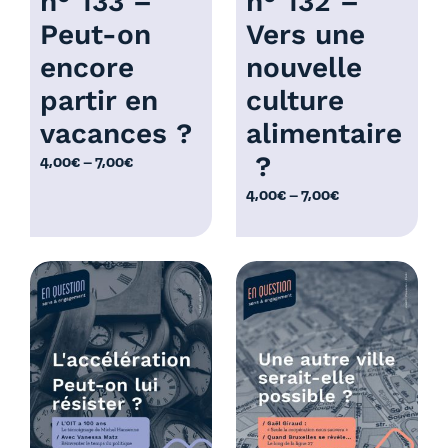
n° 133 –
n° 132 –
Peut-on
Vers une
encore
nouvelle
partir en
culture
vacances ?
alimentaire
?
P
4,00
€
–
7,00
€
l
P
4,00
€
–
7,00
€
a
l
g
a
e
g
d
e
e
d
p
e
r
p
i
r
x
i
x