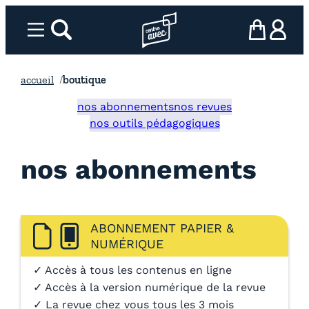
Aller
au
Menu
rechercher
Page d’accueil l’association
mon panier
ma com
contenu
accueil
boutique
nos abonnements
nos revues
nos outils pédagogiques
nos abonnements
ABONNEMENT PAPIER &
NUMÉRIQUE
✓ Accès à tous les contenus en ligne
✓ Accès à la version numérique de la revue
✓ La revue chez vous tous les 3 mois