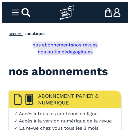
Aller
au
Menu
rechercher
Page d’accueil l’association
mon panier
ma com
contenu
accueil
boutique
nos abonnements
nos revues
nos outils pédagogiques
nos abonnements
ABONNEMENT PAPIER &
NUMÉRIQUE
✓ Accès à tous les contenus en ligne
✓ Accès à la version numérique de la revue
✓ La revue chez vous tous les 3 mois