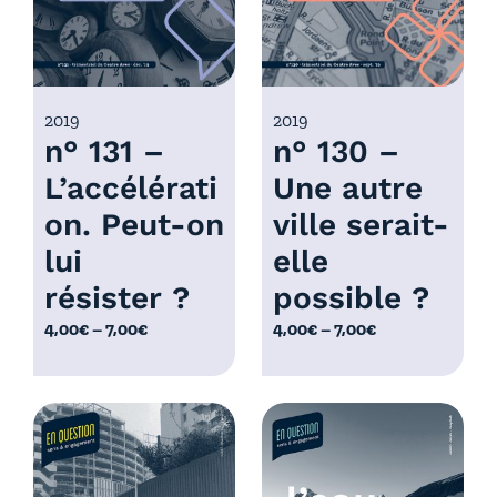
:
4
:
,
4
0
,
0
0
2019
2019
€
n° 131 –
n° 130 –
0
à
€
L’accélérati
Une autre
7
à
,
on. Peut-on
ville serait-
7
0
,
lui
elle
0
0
résister ?
possible ?
€
0
P
P
4,00
€
–
7,00
€
4,00
€
–
7,00
€
€
l
l
a
a
g
g
e
e
d
d
e
e