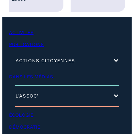
2
5
,
0
ACTIVITÉS
0
€
PUBLICATIONS
(
ACTIONS CITOYENNES
d
é
DANS LES MÉDIAS
v
e
l
o
(
L’ASSOC’
p
d
p
é
e
v
ÉCOLOGIE
r
e
)
l
DÉMOCRATIE
o