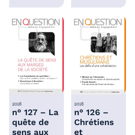
l
e
a
d
g
e
e
p
d
r
e
i
p
x
r
i
:
x
4
,
:
0
4
0
,
€
0
2018
2018
à
n° 127 – La
n° 126 –
0
7
€
,
quête de
Chrétiens
à
0
sens aux
et
7
0