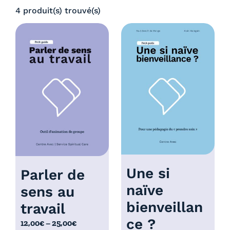
0
4 produit(s) trouvé(s)
:
€
4
à
,
5
0
,
0
0
€
0
à
€
5
,
0
0
€
Une si
Parler de
naïve
sens au
bienveillan
travail
ce ?
P
12,00
€
–
25,00
€