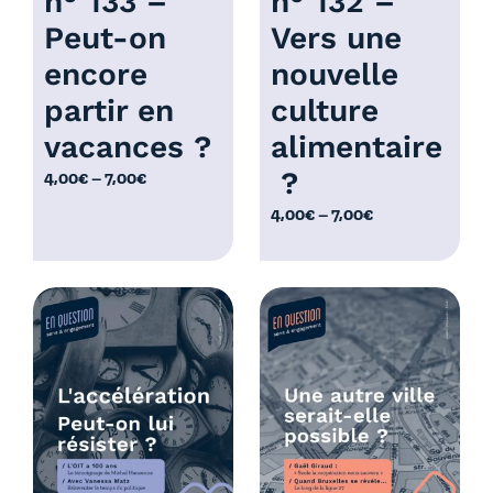
n° 133 –
n° 132 –
Peut-on
Vers une
encore
nouvelle
partir en
culture
vacances ?
alimentaire
?
P
4,00
€
–
7,00
€
l
P
4,00
€
–
7,00
€
a
l
g
a
e
g
d
e
e
d
p
e
r
p
i
r
x
i
x