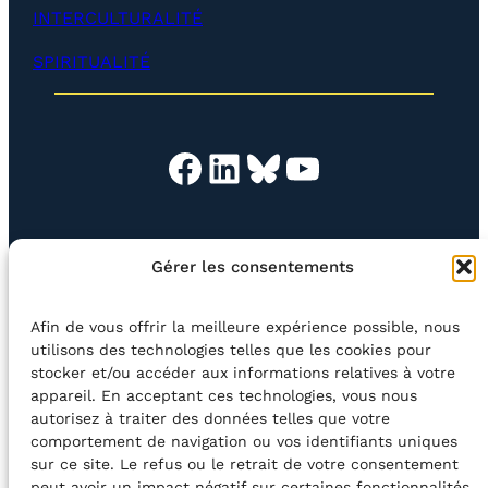
p
INTERCULTURALITÉ
p
e
SPIRITUALITÉ
r
)
Facebook
LinkedIn
Bluesky
YouTube
EN QUESTION
BOUTIQUE
NEWSLETTER
Gérer les consentements
CONTACT
Afin de vous offrir la meilleure expérience possible, nous
Rechercher
utilisons des technologies telles que les cookies pour
stocker et/ou accéder aux informations relatives à votre
appareil. En acceptant ces technologies, vous nous
©2026 Centre Avec asbl
BE33 5230​ 8091​ 4546
autorisez à traiter des données telles que votre
comportement de navigation ou vos identifiants uniques
sur ce site. Le refus ou le retrait de votre consentement
avec le soutien de la Fédération Wallonie-Bruxelles
peut avoir un impact négatif sur certaines fonctionnalités.