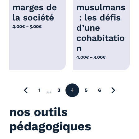
,
marges de
musulmans
€
0
la société
: les défis
0
d’une
P
4,00
€
–
5,00
€
€
l
cohabitatio
a
n
g
e
P
4,00
€
–
5,00
€
d
l
e
a
p
g
r
e
précédente
…
1
3
4
5
6
i
page suiv
d
x
e
nos outils
p
:
r
pédagogiques
4
i
,
x
0