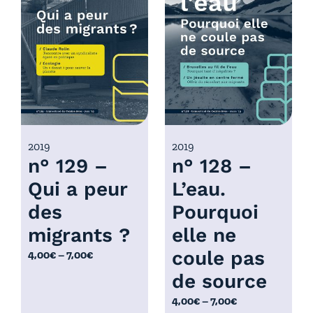
p
p
r
r
i
i
x
x
:
:
4
4
,
,
0
0
2019
2019
n° 129 –
n° 128 –
0
0
€
€
Qui a peur
L’eau.
à
à
des
Pourquoi
7
7
,
,
migrants ?
elle ne
0
0
coule pas
P
4,00
€
–
7,00
€
0
0
l
de source
€
€
a
P
4,00
€
–
7,00
€
g