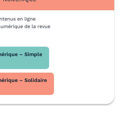
ntenus en ligne
numérique de la revue
érique – Simple
rique – Solidaire