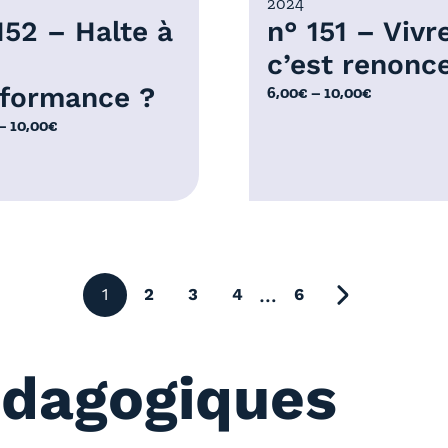
2024
€
152 – Halte à
n° 151 – Vivre
c’est renonce
formance ?
P
6,00
€
–
10,00
€
l
–
10,00
€
a
g
e
d
e
p
r
…
1
2
3
4
6
page suivant
i
x
édagogiques
:
6
,