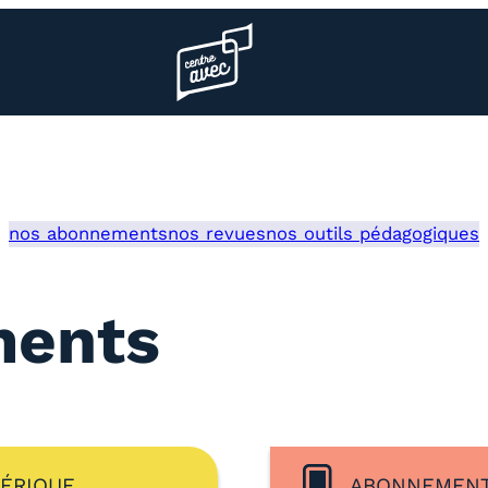
Page d’accueil l’association
nos abonnements
nos revues
nos outils pédagogiques
ments
ÉRIQUE
ABONNEMENT