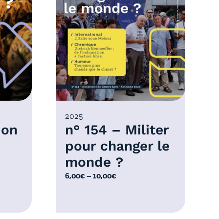
2025
 on
n° 154 – Militer
pour changer le
monde ?
P
6,00
€
–
10,00
€
l
a
g