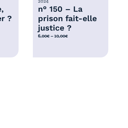
2024
0
,
n° 150 – La
€
r ?
prison fait-elle
justice ?
P
6,00
€
–
10,00
€
l
a
g
e
d
e
p
e
r
i
x
:
6