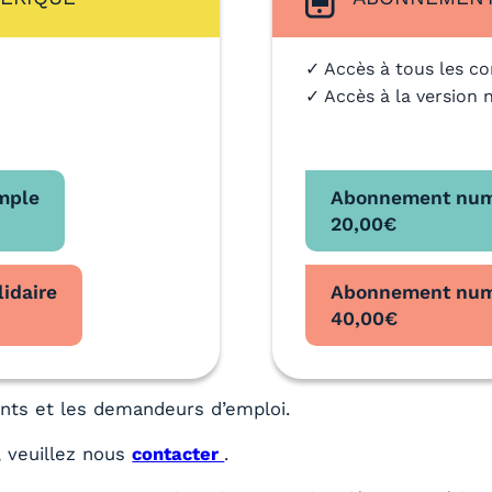
✓ Accès à tous les co
✓ Accès à la version 
mple
Abonnement num
20,00
€
idaire
Abonnement numé
40,00
€
iants et les demandeurs d’emploi.
 veuillez nous
contacter
.