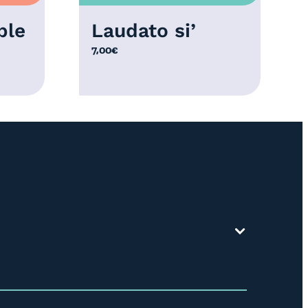
ble
Laudato si’
7,00
€