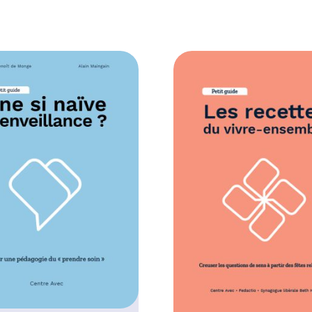
0
0
€
à
1
0
,
0
0
€