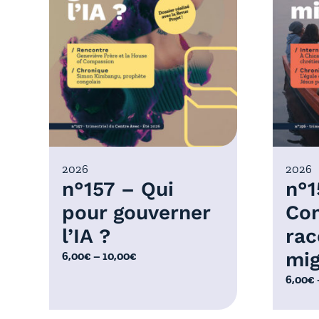
2026
2026
n°157 – Qui
n°1
pour gouverner
Co
l’IA ?
rac
mig
P
6,00
€
–
10,00
€
l
P
6,00
€
a
l
g
a