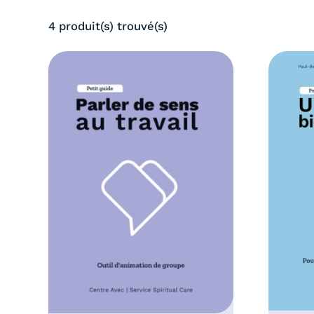
,
6
0
4 produit(s) trouvé(s)
,
0
0
€
0
à
€
1
à
0
1
,
0
0
,
0
0
€
0
€