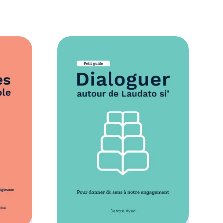
,
0
0
€
à
1
0
,
0
0
€