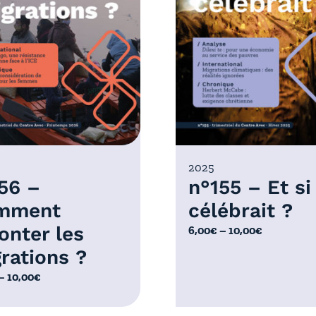
2025
56 –
n°155 – Et si
mment
célébrait ?
onter les
P
6,00
€
–
10,00
€
l
rations ?
a
–
10,00
€
g
e
d