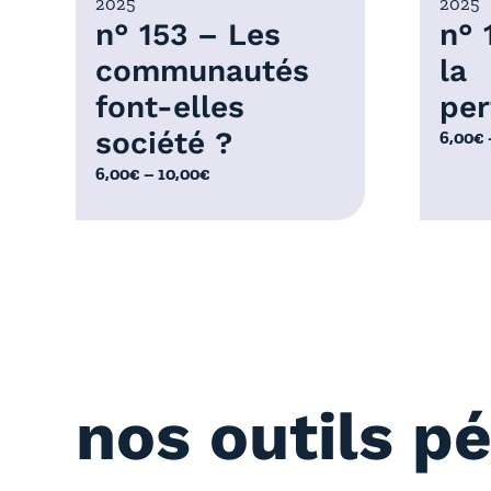
2025
2025
0
0
n° 153 – Les
n° 
€
0
communautés
la
€
font-elles
per
société ?
P
6,00
€
l
P
6,00
€
–
10,00
€
a
l
g
a
e
g
d
e
e
d
p
e
r
p
i
r
x
nos outils p
i
x
:
6
: