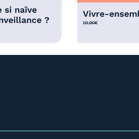
 si naïve
Vivre-ensem
nveillance ?
10,00
€
€