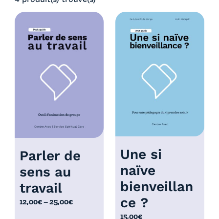
:
,
4
0
,
0
0
€
0
à
€
5
à
,
5
0
,
0
0
€
0
€
Une si
Parler de
naïve
sens au
bienveillan
travail
ce ?
P
12,00
€
–
25,00
€
l
15,00
€