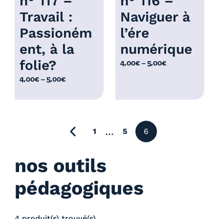
n° 117 –
n° 116 –
Travail :
Naviguer à
Passioném
l’ére
ent, à la
numérique
folie?
P
4,00
€
–
5,00
€
l
P
4,00
€
–
5,00
€
a
l
g
a
e
g
d
e
page précédente
…
1
5
6
e
d
p
e
r
nos outils
p
i
r
x
pédagogiques
i
x
:
4
4 produit(s) trouvé(s)