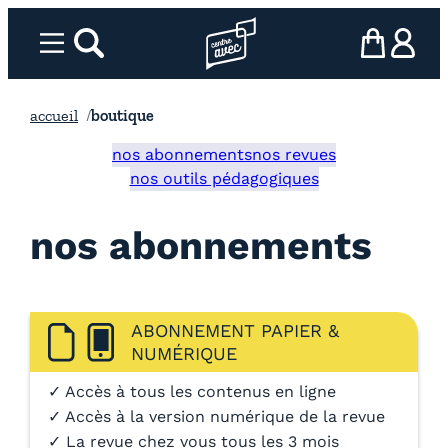
Aller
au
Menu
rechercher
Page d’accueil l’association
mon panier
ma com
contenu
accueil
boutique
nos abonnements
nos revues
nos outils pédagogiques
nos abonnements
ABONNEMENT PAPIER &
NUMÉRIQUE
✓ Accès à tous les contenus en ligne
✓ Accès à la version numérique de la revue
✓ La revue chez vous tous les 3 mois