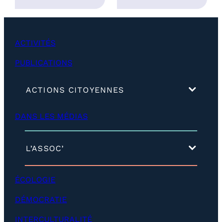
5
,
0
ACTIVITÉS
0
€
PUBLICATIONS
(
ACTIONS CITOYENNES
d
é
DANS LES MÉDIAS
v
e
l
o
(
L’ASSOC’
p
d
p
é
e
v
ÉCOLOGIE
r
e
)
l
DÉMOCRATIE
o
p
INTERCULTURALITÉ