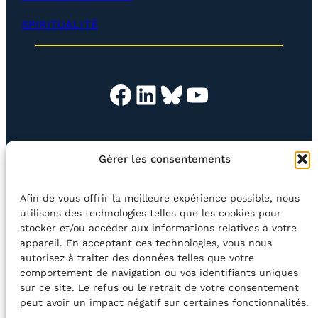
p
e
SPIRITUALITÉ
r
)
Facebook
LinkedIn
Bluesky
YouTube
EN QUESTION
BOUTIQUE
NEWSLETTER
Gérer les consentements
CONTACT
Afin de vous offrir la meilleure expérience possible, nous
Rechercher
utilisons des technologies telles que les cookies pour
stocker et/ou accéder aux informations relatives à votre
appareil. En acceptant ces technologies, vous nous
©2026 Centre Avec asbl
BE33 5230​ 8091​ 4546
autorisez à traiter des données telles que votre
comportement de navigation ou vos identifiants uniques
sur ce site. Le refus ou le retrait de votre consentement
avec le soutien de la Fédération Wallonie-Bruxelles
peut avoir un impact négatif sur certaines fonctionnalités.