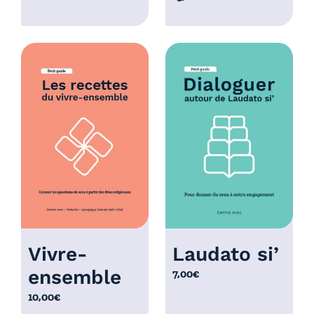
a
g
e
d
e
p
r
i
x
:
1
2
,
0
Vivre-
Laudato si’
0
ensemble
7,00
€
€
à
10,00
€
2