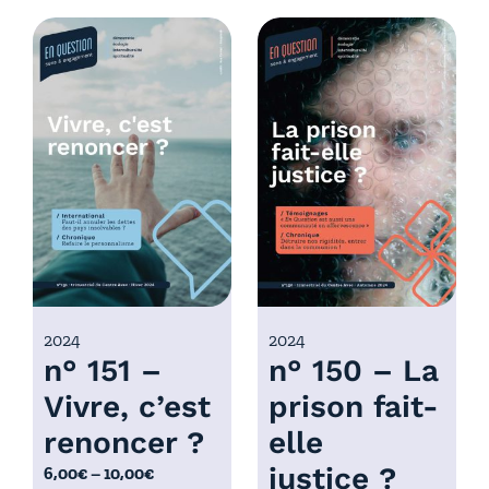
d
g
e
e
p
d
r
e
i
p
x
r
i
:
x
6
,
:
0
6
0
,
€
0
2024
2024
à
n° 151 –
n° 150 – La
0
1
€
0
Vivre, c’est
prison fait-
à
,
renoncer ?
elle
1
0
0
justice ?
P
6,00
€
–
10,00
€
0