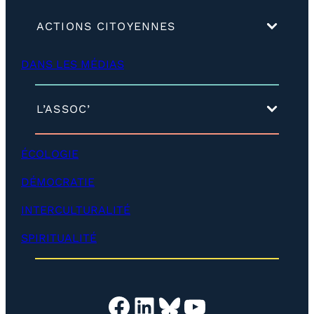
(
ACTIONS CITOYENNES
d
é
DANS LES MÉDIAS
v
e
l
o
(
L’ASSOC’
p
d
p
é
e
v
ÉCOLOGIE
r
e
)
l
DÉMOCRATIE
o
p
INTERCULTURALITÉ
p
e
SPIRITUALITÉ
r
)
Facebook
LinkedIn
Bluesky
YouTube