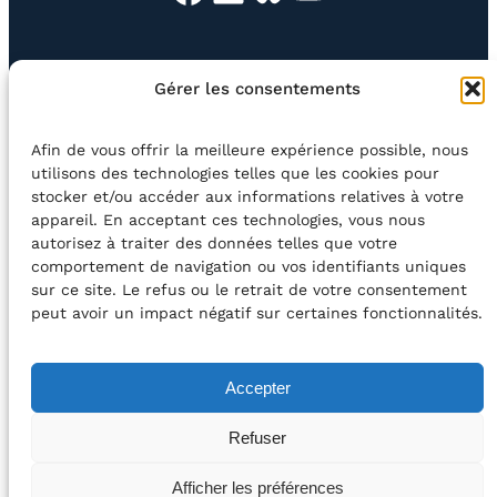
EN QUESTION
BOUTIQUE
NEWSLETTER
Gérer les consentements
CONTACT
Afin de vous offrir la meilleure expérience possible, nous
Rechercher
utilisons des technologies telles que les cookies pour
stocker et/ou accéder aux informations relatives à votre
appareil. En acceptant ces technologies, vous nous
©2026 Centre Avec asbl
BE33 5230​ 8091​ 4546
autorisez à traiter des données telles que votre
comportement de navigation ou vos identifiants uniques
sur ce site. Le refus ou le retrait de votre consentement
avec le soutien de la Fédération Wallonie-Bruxelles
peut avoir un impact négatif sur certaines fonctionnalités.
DÉCLARATION D’ACCESSIBILITÉ
Accepter
POLITIQUE DE CONFIDENTIALITÉ
Refuser
2026 – Design et Conception : Centre Avec –
Afficher les préférences