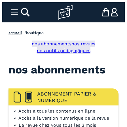
Aller
au
Menu
rechercher
Page d’accueil l’association
mon panier
ma com
contenu
accueil
boutique
nos abonnements
nos revues
nos outils pédagogiques
nos abonnements
ABONNEMENT PAPIER &
NUMÉRIQUE
✓ Accès à tous les contenus en ligne
✓ Accès à la version numérique de la revue
✓ La revue chez vous tous les 3 mois