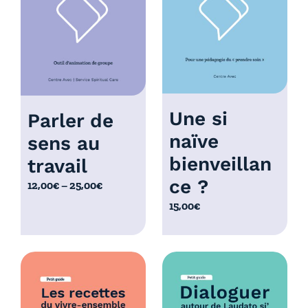
à
0
1
,
0
0
,
0
0
€
0
€
Une si
Parler de
naïve
sens au
bienveillan
travail
ce ?
P
12,00
€
–
25,00
€
l
15,00
€
a
g
e
d
e
p