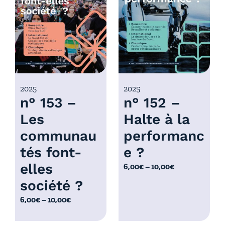
r
x
i
x
:
6
:
,
6
0
,
0
0
2025
2025
€
n° 153 –
n° 152 –
0
à
€
Les
Halte à la
1
à
0
communau
performanc
1
,
0
tés font-
e ?
0
,
elles
P
6,00
€
–
10,00
€
0
0
l
€
société ?
0
a
€
P
6,00
€
–
10,00
€
g
l
e
a