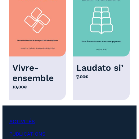
r
i
x
:
1
2
,
0
Vivre-
Laudato si’
0
ensemble
7,00
€
€
à
10,00
€
2
5
,
0
ACTIVITÉS
0
€
PUBLICATIONS