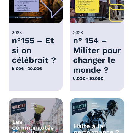
,
:
0
6
0
,
€
0
2025
2025
à
n°155 – Et
n° 154 –
0
1
€
0
si on
Militer pour
à
,
célébrait ?
changer le
1
0
0
monde ?
P
6,00
€
–
10,00
€
0
,
l
€
P
6,00
€
–
10,00
€
0
a
l
0
g
a
€
e
g
d
e
e
d
p
e
r
p
i