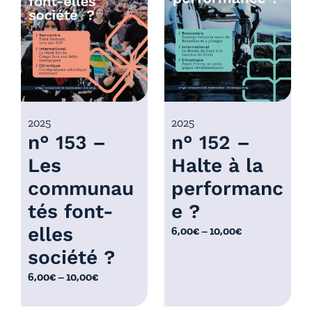
r
x
i
x
:
6
:
,
6
0
,
0
0
2025
2025
€
n° 153 –
n° 152 –
0
à
€
Les
Halte à la
1
à
0
communau
performanc
1
,
0
tés font-
e ?
0
,
elles
P
6,00
€
–
10,00
€
0
0
l
€
société ?
0
a
€
P
6,00
€
–
10,00
€
g
l
e
a