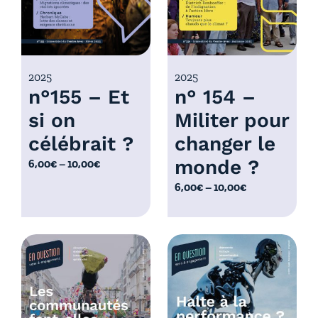
,
:
0
6
0
,
€
0
2025
2025
à
n°155 – Et
n° 154 –
0
1
€
0
si on
Militer pour
à
,
célébrait ?
changer le
1
0
0
monde ?
P
6,00
€
–
10,00
€
0
,
l
€
P
6,00
€
–
10,00
€
0
a
l
0
g
a
€
e
g
d
e
e
d
p
e
r
p
i