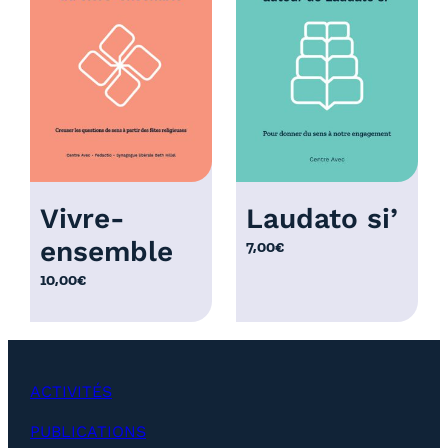
r
i
x
:
1
2
,
0
Vivre-
Laudato si’
0
ensemble
7,00
€
€
à
10,00
€
2
5
,
0
ACTIVITÉS
0
€
PUBLICATIONS