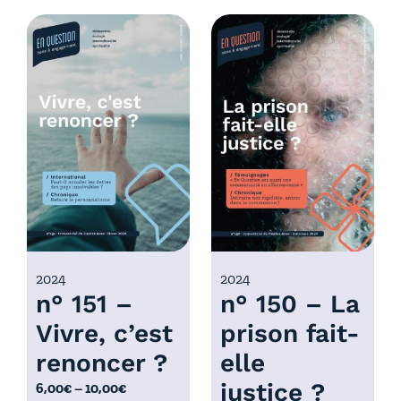
d
g
e
e
p
d
r
e
i
p
x
r
i
:
x
6
,
:
0
6
0
,
€
0
2024
2024
à
n° 151 –
n° 150 – La
0
1
€
0
Vivre, c’est
prison fait-
à
,
renoncer ?
elle
1
0
0
justice ?
P
6,00
€
–
10,00
€
0