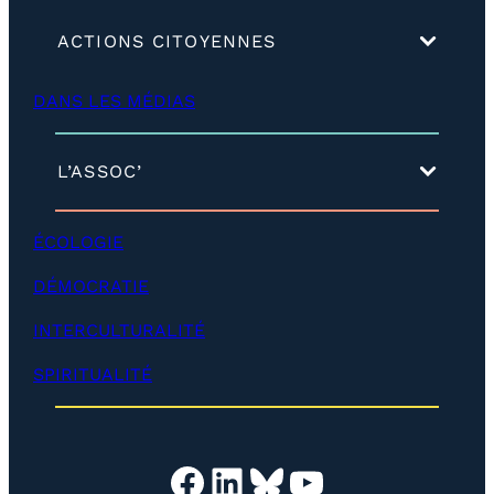
(
ACTIONS CITOYENNES
d
é
DANS LES MÉDIAS
v
e
l
o
(
L’ASSOC’
p
d
p
é
e
v
ÉCOLOGIE
r
e
)
l
DÉMOCRATIE
o
p
INTERCULTURALITÉ
p
e
SPIRITUALITÉ
r
)
Facebook
LinkedIn
Bluesky
YouTube