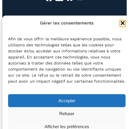
EN QUESTION
BOUTIQUE
NEWSLETTER
Gérer les consentements
CONTACT
Afin de vous offrir la meilleure expérience possible, nous
Rechercher
utilisons des technologies telles que les cookies pour
stocker et/ou accéder aux informations relatives à votre
appareil. En acceptant ces technologies, vous nous
©2026 Centre Avec asbl
BE33 5230​ 8091​ 4546
autorisez à traiter des données telles que votre
comportement de navigation ou vos identifiants uniques
sur ce site. Le refus ou le retrait de votre consentement
avec le soutien de la Fédération Wallonie-Bruxelles
peut avoir un impact négatif sur certaines fonctionnalités.
DÉCLARATION D’ACCESSIBILITÉ
Accepter
POLITIQUE DE CONFIDENTIALITÉ
Refuser
2026 – Design et Conception : Centre Avec –
Afficher les préférences