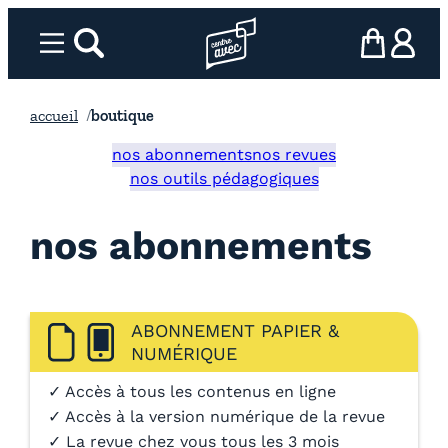
Aller
au
Menu
rechercher
Page d’accueil l’association
mon panier
ma com
contenu
accueil
boutique
nos abonnements
nos revues
nos outils pédagogiques
nos abonnements
ABONNEMENT PAPIER &
NUMÉRIQUE
✓ Accès à tous les contenus en ligne
✓ Accès à la version numérique de la revue
✓ La revue chez vous tous les 3 mois