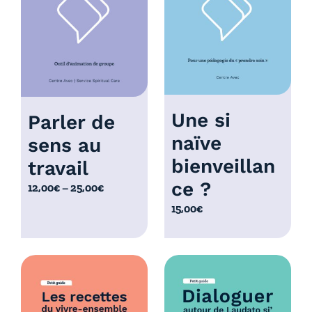
à
0
1
,
0
0
,
0
0
€
0
€
Une si
Parler de
naïve
sens au
bienveillan
travail
ce ?
P
12,00
€
–
25,00
€
l
15,00
€
a
g
e
d
e
p