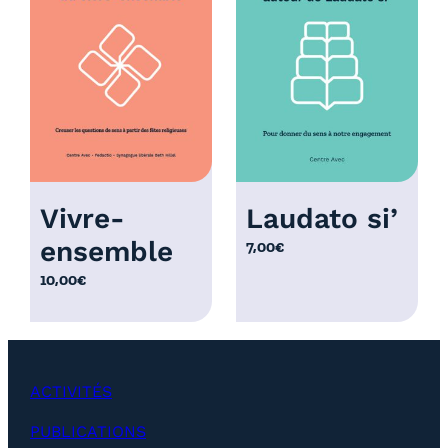
r
i
x
:
1
2
,
0
Vivre-
Laudato si’
0
ensemble
7,00
€
€
à
10,00
€
2
5
,
0
ACTIVITÉS
0
€
PUBLICATIONS