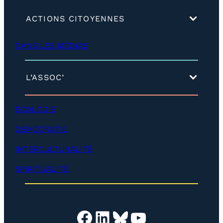
(
ACTIONS CITOYENNES
d
é
DANS LES MÉDIAS
v
e
l
o
(
L’ASSOC’
p
d
p
é
e
v
ÉCOLOGIE
r
e
)
l
DÉMOCRATIE
o
p
INTERCULTURALITÉ
p
e
SPIRITUALITÉ
r
)
Facebook
LinkedIn
Bluesky
YouTube