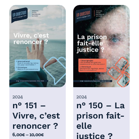
d
g
e
e
p
d
r
e
i
p
x
r
i
:
x
6
,
:
0
6
0
,
€
0
2024
2024
à
n° 151 –
n° 150 – La
0
1
€
0
Vivre, c’est
prison fait-
à
,
renoncer ?
elle
1
0
0
justice ?
P
6,00
€
–
10,00
€
0