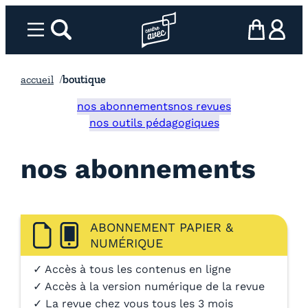
Aller
au
Menu
rechercher
Page d’accueil l’association
mon panier
ma com
contenu
accueil
boutique
nos abonnements
nos revues
nos outils pédagogiques
nos abonnements
ABONNEMENT PAPIER &
NUMÉRIQUE
✓ Accès à tous les contenus en ligne
✓ Accès à la version numérique de la revue
✓ La revue chez vous tous les 3 mois