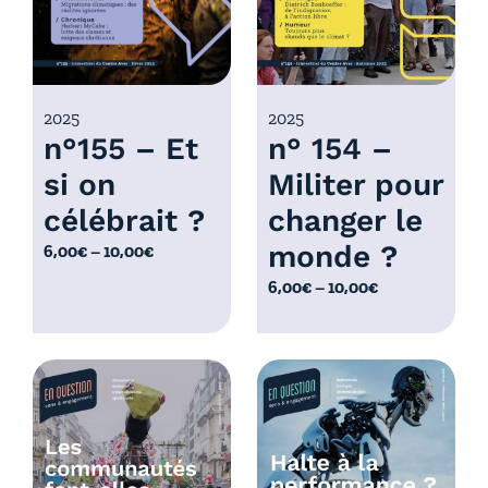
,
:
0
6
0
,
€
0
2025
2025
à
n°155 – Et
n° 154 –
0
1
€
0
si on
Militer pour
à
,
célébrait ?
changer le
1
0
0
monde ?
P
6,00
€
–
10,00
€
0
,
l
€
P
6,00
€
–
10,00
€
0
a
l
0
g
a
€
e
g
d
e
e
d
p
e
r
p
i