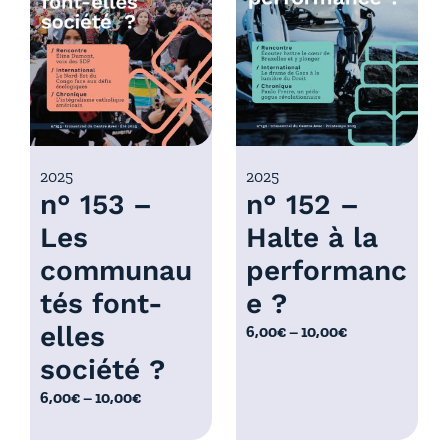
r
x
i
x
:
6
:
,
6
0
,
0
0
2025
2025
€
n° 153 –
n° 152 –
0
à
€
Les
Halte à la
1
à
0
communau
performanc
1
,
0
tés font-
e ?
0
,
elles
P
6,00
€
–
10,00
€
0
0
l
€
société ?
0
a
€
P
6,00
€
–
10,00
€
g
l
e
a