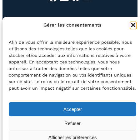
EN QUESTION
BOUTIQUE
NEWSLETTER
Gérer les consentements
CONTACT
Afin de vous offrir la meilleure expérience possible, nous
Rechercher
utilisons des technologies telles que les cookies pour
stocker et/ou accéder aux informations relatives à votre
appareil. En acceptant ces technologies, vous nous
©2026 Centre Avec asbl
BE33 5230​ 8091​ 4546
autorisez à traiter des données telles que votre
comportement de navigation ou vos identifiants uniques
sur ce site. Le refus ou le retrait de votre consentement
avec le soutien de la Fédération Wallonie-Bruxelles
peut avoir un impact négatif sur certaines fonctionnalités.
DÉCLARATION D’ACCESSIBILITÉ
Accepter
POLITIQUE DE CONFIDENTIALITÉ
Refuser
2026 – Design et Conception : Centre Avec –
Afficher les préférences