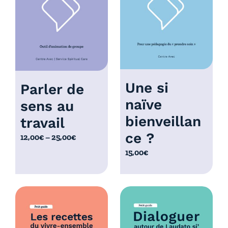
à
0
1
,
0
0
,
0
0
€
0
€
Une si
Parler de
naïve
sens au
bienveillan
travail
ce ?
P
12,00
€
–
25,00
€
l
15,00
€
a
g
e
d
e
p