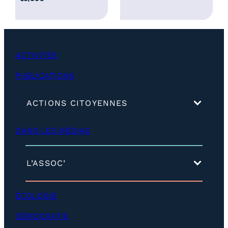
2
5
,
0
ACTIVITÉS
0
€
PUBLICATIONS
(
ACTIONS CITOYENNES
d
é
DANS LES MÉDIAS
v
e
l
o
(
L’ASSOC’
p
d
p
é
e
v
ÉCOLOGIE
r
e
)
l
DÉMOCRATIE
o