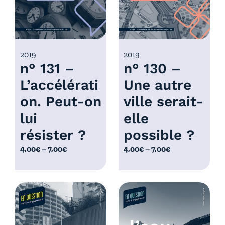
:
4
:
,
4
0
,
0
0
2019
2019
€
n° 131 –
n° 130 –
0
à
€
L’accélérati
Une autre
7
à
,
on. Peut-on
ville serait-
7
0
,
lui
elle
0
0
résister ?
possible ?
€
0
P
P
4,00
€
–
7,00
€
4,00
€
–
7,00
€
€
l
l
a
a
g
g
e
e
d
d
e
e