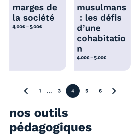
,
marges de
musulmans
€
0
la société
: les défis
0
d’une
P
4,00
€
–
5,00
€
€
l
cohabitatio
a
n
g
e
P
4,00
€
–
5,00
€
d
l
e
a
p
g
r
e
précédente
…
1
3
4
5
6
i
page suiv
d
x
e
nos outils
p
:
r
pédagogiques
4
i
,
x
0