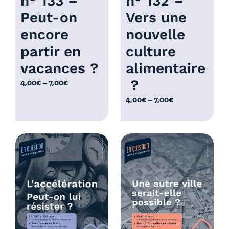
n° 133 –
n° 132 –
Peut-on
Vers une
encore
nouvelle
partir en
culture
vacances ?
alimentaire
?
P
4,00
€
–
7,00
€
l
P
4,00
€
–
7,00
€
a
l
g
a
e
g
d
e
e
d
p
e
r
p
i
r
x
i
x