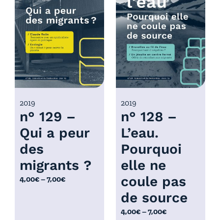
p
p
r
r
i
i
x
x
:
:
4
4
,
,
0
0
2019
2019
n° 129 –
n° 128 –
0
0
€
€
Qui a peur
L’eau.
à
à
des
Pourquoi
7
7
,
,
migrants ?
elle ne
0
0
coule pas
P
4,00
€
–
7,00
€
0
0
l
de source
€
€
a
P
4,00
€
–
7,00
€
g