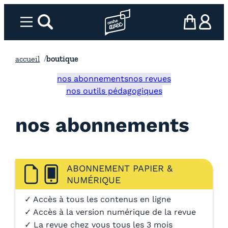
Aller
au
Menu
rechercher
Page d’accueil l’association
mon panier
ma com
contenu
accueil
boutique
nos abonnements
nos revues
nos outils pédagogiques
nos abonnements
ABONNEMENT PAPIER &
NUMÉRIQUE
✓ Accès à tous les contenus en ligne
✓ Accès à la version numérique de la revue
✓ La revue chez vous tous les 3 mois