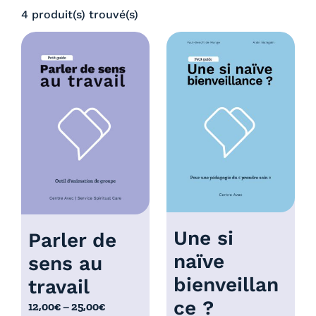
0
4 produit(s) trouvé(s)
:
€
4
à
,
5
0
,
0
0
€
0
à
€
5
,
0
0
€
Une si
Parler de
naïve
sens au
bienveillan
travail
ce ?
P
12,00
€
–
25,00
€