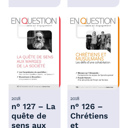
l
e
a
d
g
e
e
p
d
r
e
i
p
x
r
i
:
x
4
,
:
0
4
0
,
€
0
2018
2018
à
n° 127 – La
n° 126 –
0
7
€
,
quête de
Chrétiens
à
0
sens aux
et
7
0