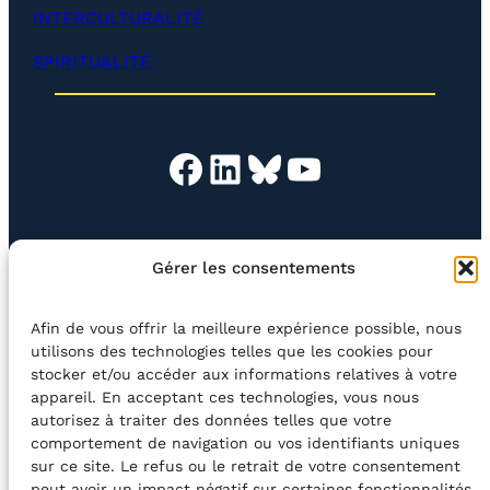
p
INTERCULTURALITÉ
p
e
SPIRITUALITÉ
r
)
Facebook
LinkedIn
Bluesky
YouTube
EN QUESTION
BOUTIQUE
NEWSLETTER
Gérer les consentements
CONTACT
Afin de vous offrir la meilleure expérience possible, nous
Rechercher
utilisons des technologies telles que les cookies pour
stocker et/ou accéder aux informations relatives à votre
appareil. En acceptant ces technologies, vous nous
©2026 Centre Avec asbl
BE33 5230​ 8091​ 4546
autorisez à traiter des données telles que votre
comportement de navigation ou vos identifiants uniques
sur ce site. Le refus ou le retrait de votre consentement
avec le soutien de la Fédération Wallonie-Bruxelles
peut avoir un impact négatif sur certaines fonctionnalités.