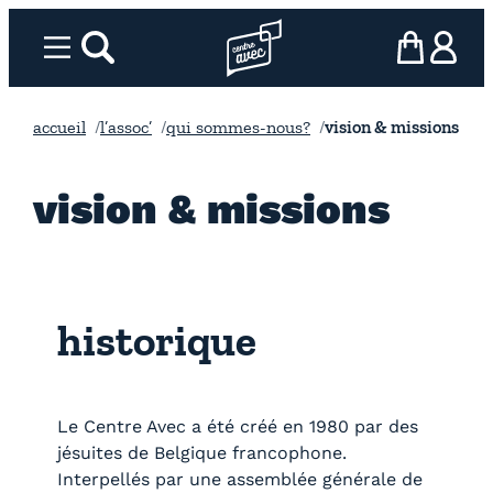
Aller
au
Menu
rechercher
Page d’accueil l’association
mon panier
ma com
contenu
accueil
l’assoc’
qui sommes-nous?
vision & missions
vision & missions
historique
Le Centre Avec a été créé en 1980 par des
jésuites de Belgique francophone.
Interpellés par une assemblée générale de