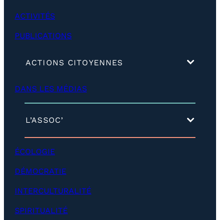
ACTIVITÉS
PUBLICATIONS
(
ACTIONS CITOYENNES
d
é
DANS LES MÉDIAS
v
e
l
o
(
L’ASSOC’
p
d
p
é
e
v
ÉCOLOGIE
r
e
)
l
DÉMOCRATIE
o
p
INTERCULTURALITÉ
p
e
SPIRITUALITÉ
r