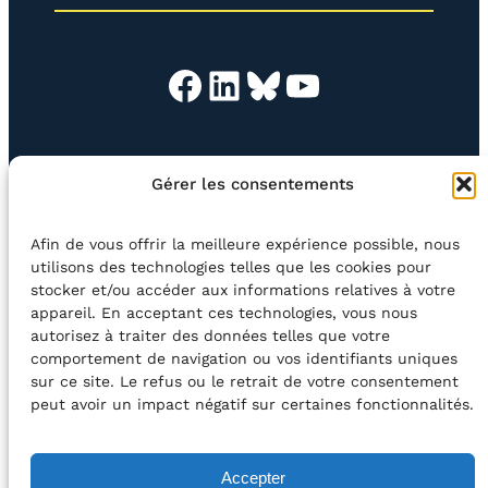
)
Facebook
LinkedIn
Bluesky
YouTube
EN QUESTION
BOUTIQUE
NEWSLETTER
Gérer les consentements
CONTACT
Afin de vous offrir la meilleure expérience possible, nous
Rechercher
utilisons des technologies telles que les cookies pour
stocker et/ou accéder aux informations relatives à votre
appareil. En acceptant ces technologies, vous nous
©2026 Centre Avec asbl
BE33 5230​ 8091​ 4546
autorisez à traiter des données telles que votre
comportement de navigation ou vos identifiants uniques
sur ce site. Le refus ou le retrait de votre consentement
avec le soutien de la Fédération Wallonie-Bruxelles
peut avoir un impact négatif sur certaines fonctionnalités.
DÉCLARATION D’ACCESSIBILITÉ
Accepter