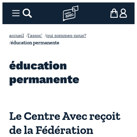
Aller
au
Menu
rechercher
Page d’accueil l’association
mon panier
ma com
contenu
accueil
l’assoc’
qui sommes-nous?
éducation permanente
éducation
permanente
Le Centre Avec reçoit
de la Fédération