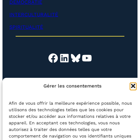
DÉMOCRATIE
o
p
INTERCULTURALITÉ
p
e
SPIRITUALITÉ
r
)
Facebook
LinkedIn
Bluesky
YouTube
EN QUESTION
BOUTIQUE
NEWSLETTER
Gérer les consentements
CONTACT
Afin de vous offrir la meilleure expérience possible, nous
Rechercher
utilisons des technologies telles que les cookies pour
stocker et/ou accéder aux informations relatives à votre
appareil. En acceptant ces technologies, vous nous
©2026 Centre Avec asbl
BE33 5230​ 8091​ 4546
autorisez à traiter des données telles que votre
comportement de navigation ou vos identifiants uniques