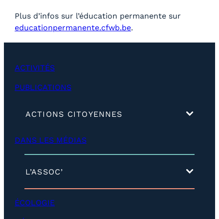
Plus d’infos sur l’éducation permanente sur
educationpermanente.cfwb.be
.
ACTIVITÉS
PUBLICATIONS
(
ACTIONS CITOYENNES
d
é
DANS LES MÉDIAS
v
e
l
o
(
L’ASSOC’
p
d
p
é
e
v
ÉCOLOGIE
r
e
)
l